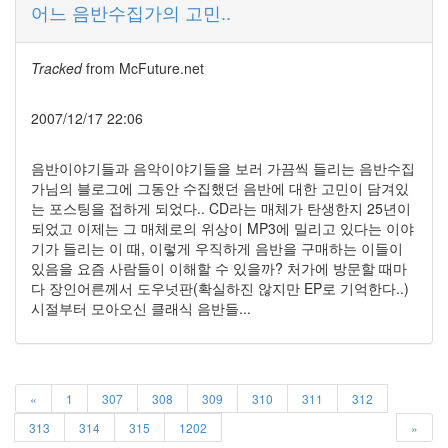
2.0
어느 음반수집가의 고민..
일
상
적
Tracked
from
McFuture.net
인
사
2007/12/17 22:06
기
나
무
음반이야기들과 음악이야기들을 보러 가끔씩 들리는 음반수집
Steve
가님의 블로그에 그동안 수집했던 음반에 대한 고민이 담겨있
Jobs,
는 포스팅을 접하게 되었다.. CD라는 매체가 탄생한지 25년이
1955~2011
되었고 이제는 그 매체로의 위상이 MP3에 밀리고 있다는 이야
구
기가 들리는 이 때, 이렇게 우직하게 음반을 구매하는 이들이
글
있음을 요즘 사람들이 이해할 수 있을까? 처가에 방문할 때마
플
다 장인어른께서 도우넛판(확실하진 않지만 EP로 기억한다..)
러
시절부터 모아오신 클래식 음반들...
스
소
고
융
«
1
307
308
309
310
311
312
합
학
313
314
315
1202
»