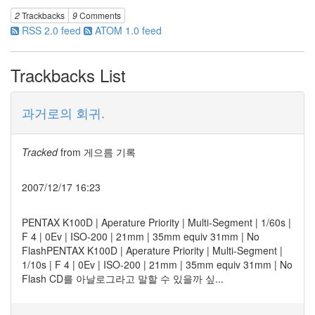
사
2
Trackbacks
9
Comments
블
RSS 2.0 feed
ATOM 1.0 feed
로
그
정
Trackbacks List
비
병
치
과거로의 회귀.
레
윈
도
Tracked
from
게으름 기록
우
8
2007/12/17 16:23
의
사
용
PENTAX K100D | Aperature Priority | Multi-Segment | 1/60s |
자
F 4 | 0Ev | ISO-200 | 21mm | 35mm equiv 31mm | No
인
FlashPENTAX K100D | Aperature Priority | Multi-Segment |
터
1/10s | F 4 | 0Ev | ISO-200 | 21mm | 35mm equiv 31mm | No
페
Flash CD를 아날로그라고 말할 수 있을까 싶...
이...
playground