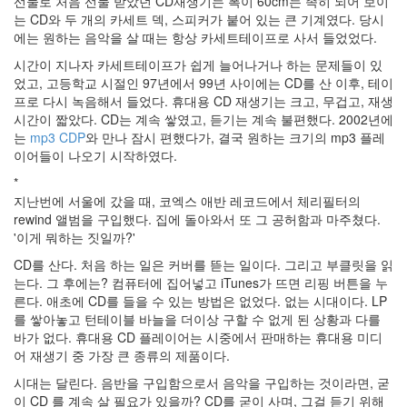
선물로 처음 선물 받았던 CD재생기는 폭이 60cm는 족히 되어 보이
인
는 CD와 두 개의 카세트 덱, 스피커가 붙어 있는 큰 기계였다. 당시
사
에는 원하는 음악을 살 때는 항상 카세트테이프로 사서 들었었다.
이
시간이 지나자 카세트테이프가 쉽게 늘어나거나 하는 문제들이 있
드
었고, 고등학교 시절인 97년에서 99년 사이에는 CD를 산 이후, 테이
아
프로 다시 녹음해서 들었다. 휴대용 CD 재생기는 크고, 무겁고, 재생
웃
시간이 짧았다. CD는 계속 쌓였고, 듣기는 계속 불편했다. 2002년에
LG
는
mp3 CDP
와 만나 잠시 편했다가, 결국 원하는 크기의 mp3 플레
전
이어들이 나오기 시작하였다.
자
모
*
바
지난번에 서울에 갔을 때, 코엑스 애반 레코드에서 체리필터의
일
rewind 앨범을 구입했다. 집에 돌아와서 또 그 공허함과 마주쳤다.
부
'이게 뭐하는 짓일까?'
불
CD를 산다. 처음 하는 일은 커버를 뜯는 일이다. 그리고 부클릿을 읽
효
는다. 그 후에는? 컴퓨터에 집어넣고 iTunes가 뜨면 리핑 버튼을 누
몇
른다. 애초에 CD를 들을 수 있는 방법은 없었다. 없는 시대이다. LP
가
를 쌓아놓고 턴테이블 바늘을 더이상 구할 수 없게 된 상황과 다를
지
바가 없다. 휴대용 CD 플레이어는 시중에서 판매하는 휴대용 미디
계
어 재생기 중 가장 큰 종류의 제품이다.
획
(1)
시대는 달린다. 음반을 구입함으로서 음악을 구입하는 것이라면, 굳
CODE
이 CD 를 계속 살 필요가 있을까? CD를 굳이 사며, 그걸 듣기 위해