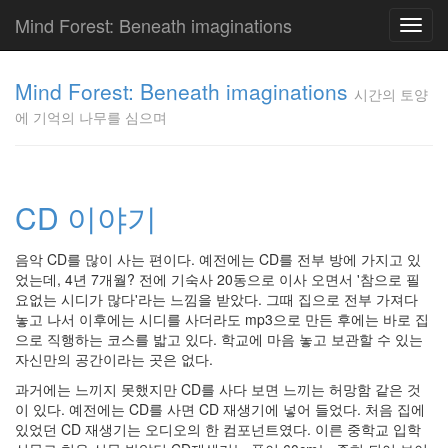
Mind Forest: Beneath imaginations
Toggl
navig
고
양
Mind Forest: Beneath imaginations
시간의 토양
이
에 기억의 나무를 심으며
의
투
표
Pray
구
CD 이야기
글
플
음악 CD를 많이 사는 편이다. 예전에는 CD를 전부 방에 가지고 있
러
었는데, 4년 7개월? 전에 기숙사 20동으로 이사 오면서 '참으로 필
스
요없는 시디가 많다'라는 느낌을 받았다. 그때 집으로 전부 가져다
단
놓고 나서 이후에는 시디를 사더라도 mp3으로 만든 후에는 바로 집
상
으로 직행하는 코스를 밟고 있다. 학교에 마음 놓고 보관할 수 있는
덕
자신만의 공간이라는 곳은 없다.
질
의
과거에는 느끼지 못했지만 CD를 사다 보면 느끼는 허망함 같은 것
끝
이 있다. 예전에는 CD를 사면 CD 재생기에 넣어 들었다. 처음 집에
[영
있었던 CD 재생기는 오디오의 한 컴포넌트였다. 이른 중학교 입학
화]