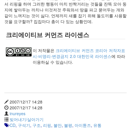
keyboard
서 리핑을 하며 그러한 행동이 마치 반짝거리는 것들을 잔뜩 모아 둥
MX
지에 쌓아두는 까치나 이것저것 주워와서 땅을 파고 묻어두는 개와
clear
같이 느껴지는 것이 싫다. 언제까지 새를 잡기 위해 돌도끼를 사용할
미
것을 요구할까? 집집마다 총이 다 있는 상황인데.
디
어
크리에이티브 커먼즈 라이센스
계,
변
화,
이 저작물은
크리에이티브 커먼즈 코리아 저작자표
슬
시-비영리-변경금지 2.0 대한민국 라이센스
에 따라
로
이용하실 수 있습니다.
우
뉴
스
기
술,
세
상,
2007/12/17 14:28
속
2007/12/17 14:28
도,
inureyes
관
빚어내기/살아가기
심
CD
,
구석기
,
구조
,
리핑
,
불만
,
불평
,
아이튠즈
,
유통
감