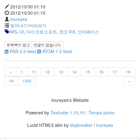
2.0
2012/10/30 01:10
일
2012/10/30 01:15
상
inureyes
적
빚어내기/바라보기
인
MS
,
UI
,
마이크로소프트
,
윈도우8
,
인터페이스
사
기
트랙백이 없고
댓글이 없습니다.
나
RSS 2.0 feed
ATOM 1.0 feed
무
Steve
Jobs,
1955~2011
«
1
11
12
13
14
15
16
17
18
구
19
1202
»
글
플
러
inureyes's Website
스
소
Powered by
Textcube 1.10.10 : Tempo primo
고
융
Lucid HTML5 skin by
daybreaker
/
inureyes
합
학