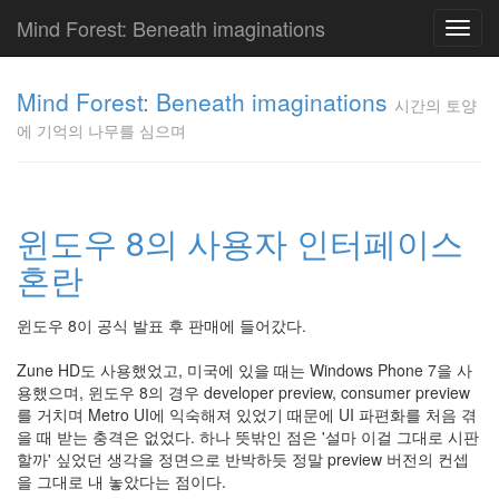
Mind Forest: Beneath imaginations
Toggl
navig
고
양
Mind Forest: Beneath imaginations
시간의 토양
이
에 기억의 나무를 심으며
의
투
표
Pray
구
윈도우 8의 사용자 인터페이스
글
혼란
플
러
스
윈도우 8이 공식 발표 후 판매에 들어갔다.
단
상
Zune HD도 사용했었고, 미국에 있을 때는 Windows Phone 7을 사
덕
용했으며, 윈도우 8의 경우 developer preview, consumer preview
질
를 거치며 Metro UI에 익숙해져 있었기 때문에 UI 파편화를 처음 겪
의
을 때 받는 충격은 없었다. 하나 뜻밖인 점은 '설마 이걸 그대로 시판
끝
할까' 싶었던 생각을 정면으로 반박하듯 정말 preview 버전의 컨셉
[영
을 그대로 내 놓았다는 점이다.
화]