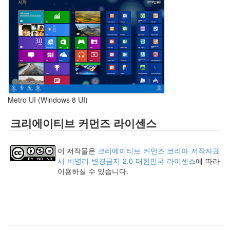
사
블
로
그
정
비
병
치
레
Metro UI (Windows 8 UI)
윈
도
크리에이티브 커먼즈 라이센스
우
8
의
이 저작물은
크리에이티브 커먼즈 코리아 저작자표
사
시-비영리-변경금지 2.0 대한민국 라이센스
에 따라
용
이용하실 수 있습니다.
자
인
터
페
이...
playground