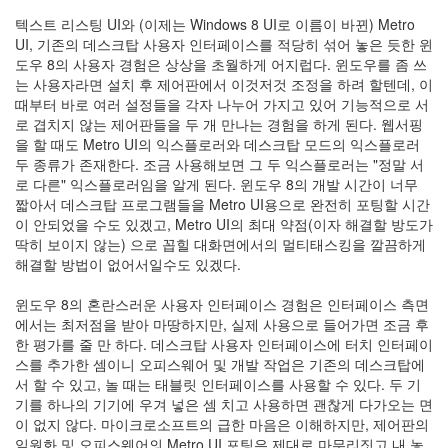
인
텍스트 리스팅 UI와 (이제는 Windows 8 UI로 이름이 바뀐) Metro
사
UI, 기존의 데스크탑 사용자 인터페이스를 적당히 섞어 놓은 듯한 윈
이
도우 8의 사용자 경험은 상상을 초월하게 어지럽다. 윈도우를 좀 쓰
드
는 사용자라면 설치 후 제어판에서 이것저것 조정을 하려 할텐데, 이
아
때부터 바로 여러 설정들을 각자 나누어 가지고 있어 기능적으로 서
웃
로 겹치지 않는 제어판들을 두 개 만나는 경험을 하게 된다. 웹서핑
LG
을 할 때도 Metro UI의 익스플로러와 데스크탑 모드의 익스플로러
전
두 종류가 존재한다. 조금 사용해보면 그 두 익스플로러는 "정말 서
자
로 다른" 익스플로러임을 알게 된다. 윈도우 8의 개발 시간이 너무
모
짧아서 데스크탑 프로그램들을 Metro UI용으로 완전히 포팅할 시간
바
이 안되었을 수도 있겠고, Metro UI의 최대 약점(이자 해결할 방도가
일
딱히 보이지 않는) 으로 꼽힐 대화면에서의 멀티태스킹을 깔끔하게
부
해결할 방법이 없어서일수도 있겠다.
불
효
윈도우 8의 혼란스러운 사용자 인터페이스 경험은 인터페이스 측면
몇
에서는 최저점을 받아 마땅하지만, 실제 사용으로 들어가면 조금 후
가
한 평가를 줄 만 하다. 데스크탑 사용자 인터페이스에 터치 인터페이
지
스를 추가한 셈이니 오피스웨어 및 개발 작업은 기존의 데스크탑에
계
서 할 수 있고, 놀 때는 태블릿 인터페이스를 사용할 수 있다. 두 기
획
기를 하나의 기기에 우겨 넣은 셈 치고 사용하면 괜찮게 다가오는 면
(1)
이 없지 않다. 마이크로소프트의 급한 마음은 이해하지만, 제어판의
CODE
일원화 및 오피스웨어의 Metro UI 포팅은 제대로 마무리짓고 내 놓