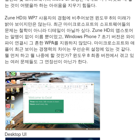
keyboard
는 것이 어땠을까 하는 아쉬움을 지우기 힘들다.
MX
clear
Zune HD와 WP7 사용자의 경험에 비추어보면 윈도우 8의 미래가
미
밝아 보이지만은 않는다. 최근 마이크로소프트의 소프트웨어들의
디
문제는 철학이 아니라 디테일이 아닐까 싶다. Zune HD의 앱스토어
어
는 알맹이 없이 이름 뿐이었고, Windows Phone 7 초기 버전은 와이
계,
파이 연결시 그 흔한 WPA를 지원하지 않았다. 마이크로소프트와 애
변
플이 최근 보이는 경쟁력의 차이는 우선순위 설정에 있는 것 같다.
화,
뭘 먼저 하고 뭘 나중에 할 것인가? 윈도우 8 최종 버전에서 겪고 있
슬
는 여러 문제들도 그 연장선이 아닌가 한다.
로
우
뉴
스
기
술,
세
상,
속
도,
관
심
Desktop UI
감