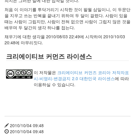
의지는 그러한 일에 대한 집착일 것이다.
인
처음 이 이야기를 투닥거리기 시작한 것이 팔월 삼일이니, 이 두문단
사
을 지우고 쓰는 반복을 끝내기 위하여 두 달이 걸렸다. 사람이 있을
이
때는 사람이 그립지만, 사람이 전혀 없으면 사람이 그립지 않은 것을
드
배우며 두 달간의 생각 하나를 접는다.
아
웃
채우기에 대한 생각을 2010/08/03 22:49에 시작하여 2010/10/03
LG
20:48에 마무리짓다.
전
자
크리에이티브 커먼즈 라이센스
모
바
일
이 저작물은
크리에이티브 커먼즈 코리아 저작자표
부
시-비영리-변경금지 2.0 대한민국 라이센스
에 따라
불
이용하실 수 있습니다.
효
몇
가
지
계
획
(1)
2010/10/04 09:48
CODE
2010/10/04 09:48