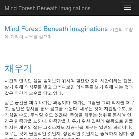
Mind Forest: Beneath imaginations
Toggl
navig
고
양
Mind Forest: Beneath imaginations
시간의 토양
이
에 기억의 나무를 심으며
의
투
표
Pray
구
채우기
글
플
시간의 연속인 삶을 돌아보기 위하여 필요한 것이 시간이라는 점은,
러
살기 위해 의식주를 벌고 그러다보면 의식주를 벌기 위해 사는 것과
스
같은 약간의 모순을 담고 있다.
단
상
삶은 공간을 채워 나가는 과정이다. 화가는 그림을 그려 백지를 채우
덕
고, 상인은 장사를 통해 금고를 채운다. 채우는 것이 지갑일수도, 호
질
기심일 수도, 두뇌일 수도 있겠다. 무엇을 채우는 행위를 통하여 인
의
간은 만족감을 느낀다. 만족감을 채우기 위한 일련의 활동으로 만들
끝
어지는 개인의 삶은 그것조차도 시공간을 메우는 일련의 과정이다.
[영
채우는 것이 물질적인 것인지, 정신적인 것인지는 중요하지 않다. 생
화]