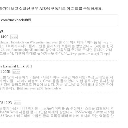
라가며 보고 싶으신 경우 ATOM 구독기로 이 피드를 구독하세요.
ru.com/trackback/865
인
 14:20
delete
 : Tattertools on Wikipedia - inureyes 한국어 위키백과「어디쯤 왔나?」-
신 태터툴즈 1.0 위키피디어 플러그인을 클래식에 적용하는 방법입니다. [wp] 는 한국
inc_function.php 에 autolink 함수에 다음처럼 추가해 주시면 됩니다. 아래
 다행히 제대로 돌아가는듯 하다..^^;;; $wp_pattern = array( '/\[wp\]
ernal Link v0.1
11 20:51
delete
를 많이 사용하게 되는데, (사용자마다 다르긴 하겠지만) 특정 도메인을 자
 싸이월드나 네이버블로그, Gmail 등을 들수 있다. 이런 경우 매번 유사한 링
에 플러그인으로 만들어 보았다. 기능 [el]...[/el]을 이용해서 묶여진 단어
 틀은 inureyes 님의 Tattertools o
인
03 12:23
delete
하고, 은빛기타님의 [TT1.0]기본 + mp3플레이어를 좀 수정해서 스킨을 입혔으니, 이
gZin.Net에 사용된 플러그인은 아래와 같습니다. RSSNews는 Ajax로 제작된
der의 RSSNews 카테고리에 수집된 글의 목록을 태터 메뉴에 표시해 주는 역할을 한