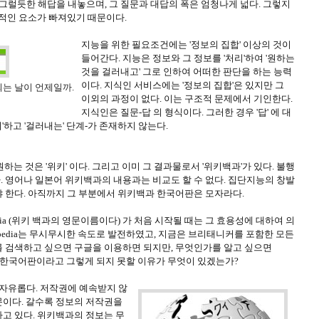
그럴듯한 해답을 내놓으며, 그 질문과 대답의 폭은 엄청나게 넓다. 그렇지
수적인 요소가 빠져있기 때문이다.
지능을 위한 필요조건에는 '정보의 집합' 이상의 것이
들어간다. 지능은 정보와 그 정보를 '처리'하여 '원하는
것을 걸러내고' 그로 인하여 어떠한 판단을 하는 능력
이다. 지식인 서비스에는 '정보의 집합'은 있지만 그
되는 날이 언제일까.
이외의 과정이 없다. 이는 구조적 문제에서 기인한다.
지식인은 질문-답 의 형식이다. 그러한 경우 '답' 에 대
리'하고 '걸러내는' 단계-가 존재하지 않는다.
하는 것은 '위키' 이다. 그리고 이미 그 결과물로서 '위키백과'가 있다. 불행
 영어나 일본어 위키백과의 내용과는 비교도 할 수 없다. 집단지능의 창발
 한다. 아직까지 그 부분에서 위키백과 한국어판은 모자라다.
edia (위키 백과의 영문이름이다) 가 처음 시작될 때는 그 효용성에 대하여 의
kipedia는 무시무시한 속도로 발전하였고, 지금은 브리태니커를 포함한 모든
 검색하고 싶으면 구글을 이용하면 되지만, 무엇인가를 알고 싶으면
키백과 한국어판이라고 그렇게 되지 못할 이유가 무엇이 있겠는가?
 자유롭다. 저작권에 예속받지 않
이다. 갈수록 정보의 저작권을
고 있다. 위키백과의 정보는 무