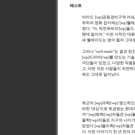
테스트
아마도 '[wp]공동경비구역 JS
위하여 영화 잡지에는'[wp]웰메이
졌다. "아, 박찬욱씨의'[wp]올
텐데 말이야." 이런 사적인 대화
새 웰메이드는 영어 철자 그대로
그러나 "well-made"는 결
[wp]드라마[/wp]를 만드는 
극단들이 있었고, 다양한 작품들을
고, 어떤 극은 사람들이 외면하
에도 그대로 일어났다.
최근의 [wp]과학[/wp] 맹신
떠한 '대상'으로 취급받는 현대
까? [wp]화학[/wp]자들은 [
물학[/wp]자들은 지구의 나이
믿었다.[wp]물리학[/wp]자
다. 이런 이야기가 천 년 전의