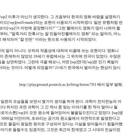
A[/wp]' 이후가 아닌가 생각한다. 그 즈음부터 한국의 영화 바람을 설명하기
드[/wp](well-made)'라는 표현이 사용되기 시작하였다. 말은 유행처럼 번
드보이[/wp]'가 이번에 굉장했다지?" "그런 웰메이드 영화가 많이 나와야 할
부터, "'말죽거리 잔혹사'는 잘 만들어진웰메이드 영화" 라는 말까지, 어느
 해석되어 "잘 만든" 이라는 뜻으로 사용되기 시작되었다.
코 칭찬의 말이 아니다. 오히려 작품성에 대하여 비꼴때 쓰는 표현이다. 영화나
기술이 존재하지 않았던 19세기 유럽에서는 그 위치에 연극이 있었다. 수많은
 상연하였다. 그런데 극을 해보니, 어떤 [wp]연극[/wp]은 인기 폭발이
더라는 것이다. 어떻게 되었을까? 21세기 한국에서 벌어지는 현상이 당시
http://playground.postech.ac.kr/blog/forest/703 에서 일부 발췌.
적인 일련의 모습들을 보면서 몇가지 생각을 하게 된다. 과학이 전지전능의 어
이다.하지만 과연 과학이 그 긴 역사 중 맞는 이야기를 한 적이 얼마나 될
wp]플로지스톤[/wp]이 모든 원소에 들어있어서 불을일으킨다고 믿었다. [wp]생
가 5000살 미만이며, 초파리는 공기의 원소들에서 자연적으로 발생한다고
들은 모든 물질이 동일한 원자로 구성되어 있다는 가설을 받아들이기 힘들어했
 이야기로 들릴수도 있겠지만, 그것은 최근의 한계였고 그 시대의 진실이었