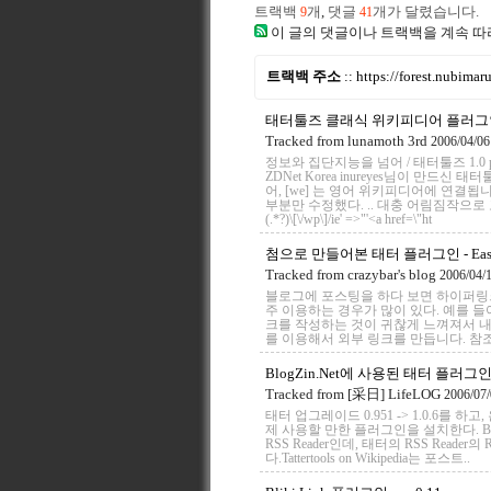
트랙백
개
,
댓글
개가 달렸습니다.
9
41
이 글의 댓글이나 트랙백을 계속 따
트랙백 주소
::
https://forest.nubima
태터툴즈 클래식 위키피디어 플러그
Tracked from
lunamoth 3rd
2006/04/06
정보와 집단지능을 넘어 / 태터툴즈 1.0 plugin
ZDNet Korea inureyes님이 만드
어, [we] 는 영어 위키피디어에 연결됩니다. 
부분만 수정했다. .. 대충 어림짐작으로 고쳤는데,
(.*?)\[\/wp\]/ie' =>"'<a href=\"ht
첨으로 만들어본 태터 플러그인 - Easy Ext
Tracked from
crazybar's blog
2006/04/
블로그에 포스팅을 하다 보면 하이퍼링크
주 이용하는 경우가 많이 있다. 예를 들어
크를 작성하는 것이 귀찮게 느껴져서 내친김
를 이용해서 외부 링크를 만듭니다. 참조 기본적인
BlogZin.Net에 사용된 태터 플러그
Tracked from
[采日] LifeLOG
2006/07/
태터 업그레이드 0.951 -> 1.0.6를 
제 사용할 만한 플러그인을 설치한다. Blo
RSS Reader인데, 태터의 RSS Rea
다.Tattertools on Wikipedia는 포스트..