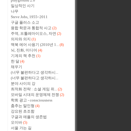
playground 2.0
일상적인 사기
나무
Steve Jobs, 1955~2011
구글 플러스 소고
융합 학문과 통합적 사고
(2)
주역, 프톨레마이오스, 자연
(2)
의자와 의지
(1)
맥북 에어 사용기 (2010년 1...
(8)
뇌, 진화, 미디어
(4)
기계의 책 추천
(1)
한 달
(4)
채우기
(너무 불편하다고 생각하시...
(너무 불편하다고 생각하시...
분야 사이의 강
최적화 전략 : 소셜 게임 위...
(2)
모바일 시대의 운영체제 전쟁
(2)
학회 광고 - consciousness
춤추는 말인형
(4)
강요된 초조함
구글과 애플의 생존법
오이바
(5)
서울 가는 길