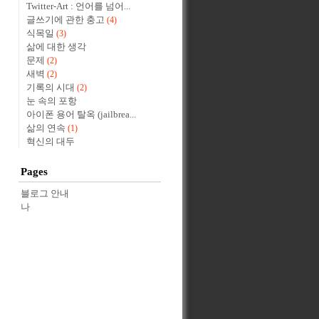
Twitter-Art : 언어를 넘어...
글쓰기에 관한 충고
(4)
식목일
(3)
삶에 대한 생각
문제
(2)
새벽
(2)
기록의 시대
(2)
눈 속의 포항
아이폰 용어 탈옥 (jailbrea...
삶의 연속
(1)
혁신의 대두
Pages
블로그 안내
나