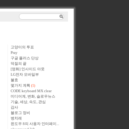
고양이의 투표
Pray
구글 플러스 단상
덕질의 끝
[영화] 인사이드 아웃
LG전자 모바일부
불효
몇가지 계획
(1)
CODE keyboard MX clear
미디어계, 변화, 슬로우뉴스
기술, 세상, 속도, 관심
감사
블로그 정비
병치레
윈도우 8의 사용자 인터페이...