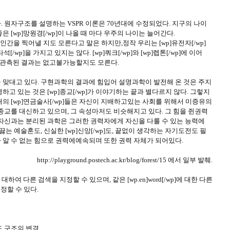
 원자구조를 설명하는 VSPR 이론은 70년대에 수정되었다. 지구의 나이
 [wp]망원경[/wp]이 나올 때 마다 우주의 나이는 늘어간다.
한 인간을 찍어낼 지도 모른다고 말은 하지만,정작 우리는 [wp]유전자[/wp]
타석[/wp]을 가지고 있지는 않다. [wp]쿼크[/wp]와 [wp]렙톤[/wp]에 이어
지만 관측된 결과는 없고불가능할지도 모른다.
 맞대고 있다. 구현과학의 결과에 힘입어 설명과학이 발전해 온 것은 주지
고 있는 것은 [wp]종교[/wp]가 이야기하는 끝과 별다르지 않다. 그렇지
의 [wp]연금술사[/wp]들은 자신이 지배하고있는 사회를 위해서 미증유의
종교를 대신하고 있으며, 그 속성마저도 비슷해지고 있다. 그 힘을 쥔권력
 자신과는 분리된 과학은 그러한 권력자에게 자신을 다룰 수 있는 능력에
끓는 예술혼도, 신실한 [wp]신앙[/wp]도, 끝없이 생각하는 자기도전도 필
 알 수 없는 힘으로 권력에예속되며 또한 권력 자체가 되어있다.
http://playground.postech.ac.kr/blog/forest/15 에서 일부 발췌.
 대하여 다른 검색을 지정할 수 있으며, 같은 [wp.en]word[/wp]에 대한 다른
를 지정할 수 있다.
 구조의 변경.