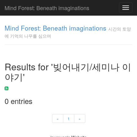
Mind Forest: Beneath imaginations
Toggl
navig
고
양
Mind Forest: Beneath imaginations
시간의 토양
이
에 기억의 나무를 심으며
의
투
표
Pray
구
Results for '빚어내기/세미나 이
글
야기'
플
러
스
단
상
0 entries
덕
질
의
«
1
»
끝
[영
화]