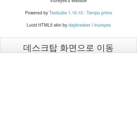
inureyes's Website
인
사
Powered by
Textcube 1.10.10 : Tempo primo
이
드
Lucid HTML5 skin by
daybreaker
/
inureyes
아
웃
LG
데스크탑 화면으로 이동
전
자
모
바
일
부
불
효
몇
가
지
계
획
(1)
CODE