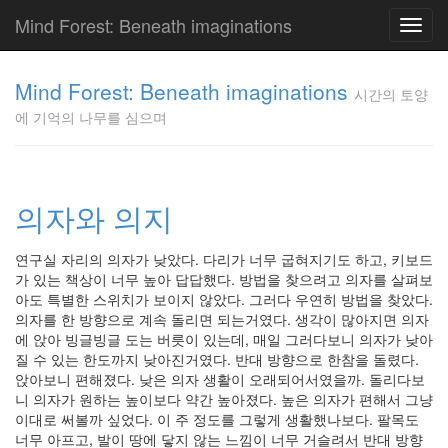
Mind Forest: Beneath imaginations
Toggl
navig
고
양
Mind Forest: Beneath imaginations
시간의 토양
이
에 기억의 나무를 심으며
의
투
표
Pray
구
의자와 의지
글
플
연구실 자리의 의자가 낮았다. 다리가 너무 굽혀지기도 하고, 키보드
러
가 있는 책상이 너무 높아 답답했다. 방법을 찾으려고 의자를 살펴보
스
아도 특별한 스위치가 보이지 않았다. 그러다 우연히 방법을 찾았다.
단
의자를 한 방향으로 계속 돌리면 되는거였다. 생각이 많아지면 의자
상
에 앉아 빙글빙글 도는 버릇이 있는데, 매일 그러다보니 의자가 낮아
덕
질 수 있는 한도까지 낮아진거였다. 반대 방향으로 한참을 돌렸다.
질
앉아보니 편해졌다. 낮은 의자 생활이 오래되어서였을까. 돌리다보
의
니 의자가 원하는 높이보다 약간 높아졌다. 높은 의자가 편해서 그냥
끝
이대로 써볼까 싶었다. 이 주 정도를 그렇게 생활했나보다. 팔목도
[영
너무 아프고, 발이 땅에 닿지 않는 느낌이 너무 거슬려서 반대 방향
화]