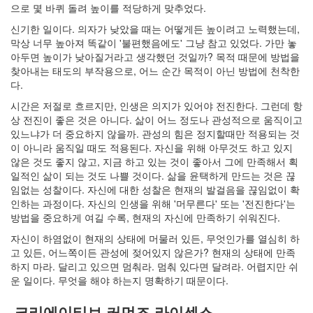
으로 몇 바퀴 돌려 높이를 적당하게 맞추었다.
인
사
신기한 일이다. 의자가 낮았을 때는 어떻게든 높이려고 노력했는데,
이
막상 너무 높아져 똑같이 '불편했음에도' 그냥 참고 있었다. 가만 놓
드
아두면 높이가 낮아질거라고 생각했던 것일까? 목적 때문에 방법을
아
찾아내는 태도의 부작용으로, 어느 순간 목적이 아닌 방법에 천착한
웃
다.
LG
시간은 저절로 흐르지만, 인생은 의지가 있어야 전진한다. 그런데 항
전
상 전진이 좋은 것은 아니다. 삶이 어느 정도나 관성적으로 움직이고
자
있느냐가 더 중요하지 않을까. 관성의 힘은 정지할때만 적용되는 것
모
이 아니라 움직일 때도 적용된다. 자신을 위해 아무것도 하고 있지
바
않은 것도 좋지 않고, 지금 하고 있는 것이 좋아서 그에 만족해서 획
일
일적인 삶이 되는 것도 나쁠 것이다. 삶을 윤택하게 만드는 것은 끊
부
임없는 성찰이다. 자신에 대한 성찰은 현재의 발걸음을 끊임없이 확
불
인하는 과정이다. 자신의 인생을 위해 '머무른다' 또는 '전진한다'는
효
방법을 중요하게 여길 수록, 현재의 자신에 만족하기 쉬워진다.
몇
가
자신이 하염없이 현재의 상태에 머물러 있든, 무엇인가를 열심히 하
지
고 있든, 어느쪽이든 관성에 젖어있지 않은가? 현재의 상태에 만족
계
하지 마라. 달리고 있으면 멈춰라. 멈춰 있다면 달려라. 어렵지만 쉬
획
운 일이다. 무엇을 해야 하는지 명확하기 때문이다.
(1)
CODE
크리에이티브 커먼즈 라이센스