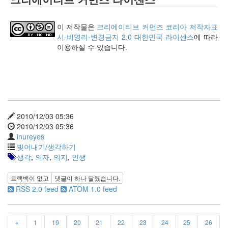
keyboard
MX
clear
이 저작물은
크리에이티브 커먼즈 코리아 저작자표
미
시-비영리-변경금지 2.0 대한민국 라이센스
에 따라
디
이용하실 수 있습니다.
어
계,
변
화,
슬
로
우
2010/12/03 05:36
뉴
2010/12/03 05:36
스
inureyes
기
빚어내기/생각하기
술,
생각
,
의자
,
의지
,
인생
세
상,
트랙백이 없고
댓글이
하나
달렸습니다.
속
RSS 2.0 feed
ATOM 1.0 feed
도,
관
심
«
1
19
20
21
22
23
24
25
26
감