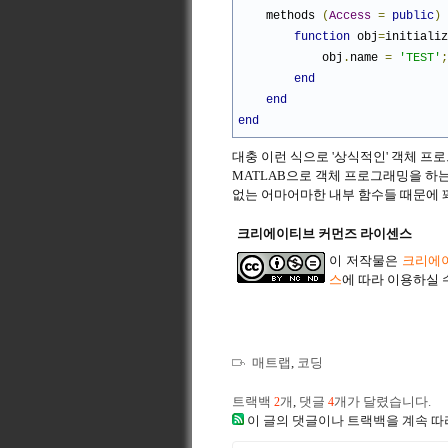
    methods 
(
Access
=
public
)
function
 obj
=
initializ
            obj
.
name 
=
'TEST'
;
end
end
end
대충 이런 식으로 '상식적인' 객체 프
MATLAB으로 객체 프로그래밍을 하
없는 어마어마한 내부 함수들 때문에 
크리에이티브 커먼즈 라이센스
이 저작물은
크리에이
스
에 따라 이용하실 
매트랩
,
코딩
트랙백
개
,
댓글
개가 달렸습니다.
2
4
이 글의 댓글이나 트랙백을 계속 따