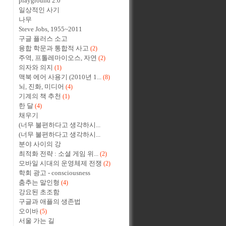
playground 2.0
일상적인 사기
나무
Steve Jobs, 1955~2011
구글 플러스 소고
융합 학문과 통합적 사고
(2)
주역, 프톨레마이오스, 자연
(2)
의자와 의지
(1)
맥북 에어 사용기 (2010년 1...
(8)
뇌, 진화, 미디어
(4)
기계의 책 추천
(1)
한 달
(4)
채우기
(너무 불편하다고 생각하시...
(너무 불편하다고 생각하시...
분야 사이의 강
최적화 전략 : 소셜 게임 위...
(2)
모바일 시대의 운영체제 전쟁
(2)
학회 광고 - consciousness
춤추는 말인형
(4)
강요된 초조함
구글과 애플의 생존법
오이바
(5)
서울 가는 길