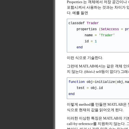
Properties 는 객체에서 저장 공간이
포함시켜서 사용하는 것과는 차이가 있는 
다. 예를 들면
classdef 
Trader
    properties 
(
SetAccess
=
pr
        name 
=
'Trader'
        id 
=
1
end
이런 식으로 기술한다.
그런데 MATLAB에서는 같은 객체 안의 
지 않는다. (this나 self등이 없다!
function
 obj
=
initialize
(
obj
,
na
    test 
=
 obj
.
id
end
이렇게 method를 만들면 MATLAB
식으로 현재의 값을 읽어오게 된다.
이러한 이상한 특징은 MATLAB의 기
call-by-reference를 지원하지