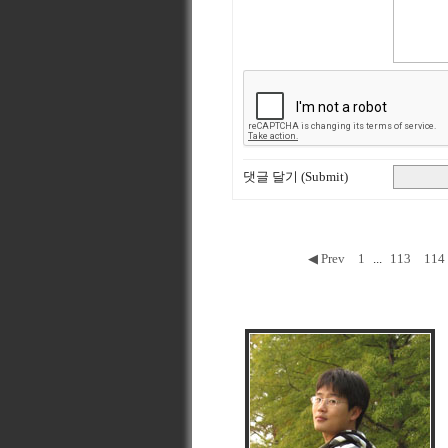
댓글 달기 (Submit)
◀ Prev
1
...
113
114