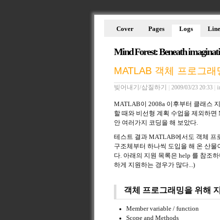
Cover
Pages
Logs
Line
Mind Forest: Beneath imaginat
MATLAB 객체 프로그
빚어내기/삽질하기
|
|
i
2009/03/23 20:33
MATLAB이 2008a 이후부터 클래스
할 때와 비선형 계획 수업을 제외하면 
안 여러가지 코딩을 해 보았다.
테스트 결과 MATLAB에서도 객체 
구조체부터 하나씩 도입을 해 온 산물이
다. 아래의 지원 목록은 help 를 
하게 지원하는 경우가 많다...)
객체 프로그래밍을 위해 
Member variable / function
Scope and Methods