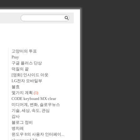
고양이의 투표
Pray
구글 플러스 단상
덕질의 끝
[영화] 인사이드 아웃
LG전자 모바일부
불효
몇가지 계획
(1)
CODE keyboard MX clear
미디어계, 변화, 슬로우뉴스
기술, 세상, 속도, 관심
감사
블로그 정비
병치레
윈도우 8의 사용자 인터페이...