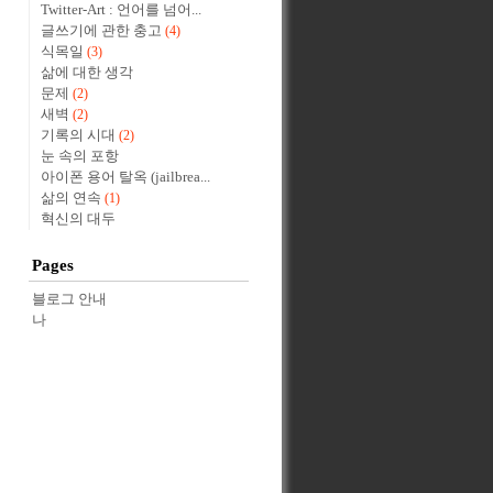
Twitter-Art : 언어를 넘어...
글쓰기에 관한 충고
(4)
식목일
(3)
삶에 대한 생각
문제
(2)
새벽
(2)
기록의 시대
(2)
눈 속의 포항
아이폰 용어 탈옥 (jailbrea...
삶의 연속
(1)
혁신의 대두
Pages
블로그 안내
나