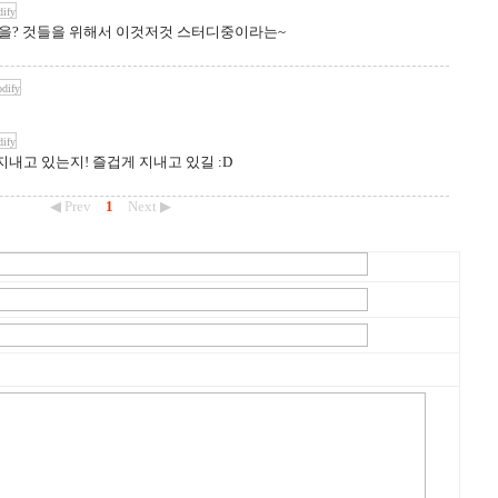
ify
을? 것들을 위해서 이것저것 스터디중이라는~
dify
ify
내고 있는지! 즐겁게 지내고 있길 :D
◀ Prev
1
Next ▶