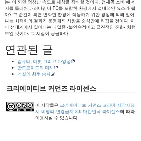
는- 이 되면 엄청난 속도로 세상을 잠식할 것이다. 언제쯤 소비 에너
(너
지를 둘러싼 패러다임이 PC를 포함한 환경에서 절대적인 요소가 될
무
까? 그 순간이 되면 변화한 환경에 적응하기 위한 경쟁에 의해 일어
불
나는 최적화의 결과가 운영체제 시장을 순식간에 뒤집을 것이다. 아
편
마 생태계에서 일어나는 대멸종 -불연속적이고 급진적인 진화- 처럼
하
보일 것이다. 그 시점이 궁금하다.
다
고
연관된 글
생
각
컴퓨터, 티벳 그리고 다양성
하
안드로이드의 미래
시...
거실의 최후 승자
분
야
크리에이티브 커먼즈 라이센스
사
이
의
이 저작물은
크리에이티브 커먼즈 코리아 저작자표
강
시-비영리-변경금지 2.0 대한민국 라이센스
에 따라
최
이용하실 수 있습니다.
적
화
전
략