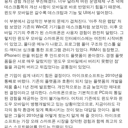
용자 경험 개선은 부진해졌다. 너무 달라져 버린 운영체제 구조 덕에
keyboard
데스크톱쪽의 개선 사항이 모바일로 바로 반영되기 힘들기 때문에,
MX
윈도우 모바일은 갈수록 데스크탑과 기능 및 UI에서 멀어졌다.
clear
미
이 부분에서 감성적인 부분의 문제가 겹쳐진다. '아주 작은 랩탑' 처
디
럼 보였던 기존의 WinCE 기기들은 데스크톱처럼 보였지만, 이후 모
어
바일 기기의 주류가 된 스마트폰은 사용자 경험이 완전히 달랐다. 그
계,
렇지만 윈도우 모바일 스마트폰의 인터페이스에는 여전히 시작버튼
변
이 있었고, 풀다운 메뉴가 나왔고, 프로그램 폴더 구조와 인스톨 쉴
화,
드-액티브 싱크를 통한 프로그램 관리가 있었다. RIM이 등장했고,
슬
iPhone이 판을 뒤집은 후 안드로이드 플랫폼이 쏟아졌다. 경쟁 플랫
로
폼들은 서로 매우 달랐지만 '윈도우 모바일에서 버리지 못했던 점'
우
들을 과감히 버리고 뒤집었다는 공통점이 있었다.
뉴
큰 기업이 쉽게 내리기 힘든 결정이다. 마이크로소프트는 2010년을
스
통째로 버렸다. 기존의 플랫폼과 호환이 되지 않는 플랫폼의 개발을
기
제품 출시 1년 전에 발표했다. 개인적으로는 조금 늦었지만 제대로
술,
된 결정이라고 생각한다. 스마트폰으로는 기본적으로 PC와의 통일
세
된 경험을 제공하는 것이 불가능하다. 어차피 기존에도 윈도우와 윈
상,
도우 모바일이 병행개발되고 있는 상황이었으므로, 지금이라도 각
속
각의 동작 환경에 맞게 특화시키는 것이 맞는 대답일 것이다. 올해
도,
말은 그들이 2010년을 어떻게 썼는지 알게 해 줄 것이다. 마이크로
관
소프트는 가장 오래 스마트폰 시장을 장악한 경험과 함께 최고의 오
심
피스 소프트웨어를 만드는 인력이 있다.
감