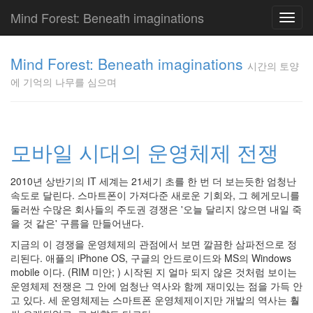
Mind Forest: Beneath imaginations
Toggl
navig
고
양
Mind Forest: Beneath imaginations
시간의 토양
이
에 기억의 나무를 심으며
의
투
표
Pray
구
모바일 시대의 운영체제 전쟁
글
플
2010년 상반기의 IT 세계는 21세기 초를 한 번 더 보는듯한 엄청난
러
속도로 달린다. 스마트폰이 가져다준 새로운 기회와, 그 헤게모니를
스
둘러싼 수많은 회사들의 주도권 경쟁은 '오늘 달리지 않으면 내일 죽
단
을 것 같은' 구름을 만들어낸다.
상
덕
지금의 이 경쟁을 운영체제의 관점에서 보면 깔끔한 삼파전으로 정
질
리된다. 애플의 iPhone OS, 구글의 안드로이드와 MS의 Windows
의
mobile 이다. (RIM 미안; ) 시작된 지 얼마 되지 않은 것처럼 보이는
끝
운영체제 전쟁은 그 안에 엄청난 역사와 함께 재미있는 점을 가득 안
[영
고 있다. 세 운영체제는 스마트폰 운영체제이지만 개발의 역사는 훨
화]