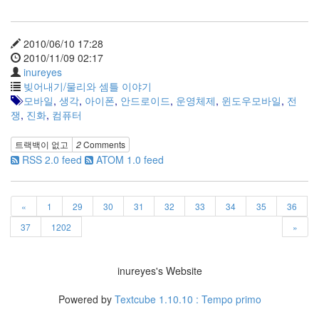
:
소
셜
2010/06/10 17:28
게
2010/11/09 02:17
임
inureyes
위...
빚어내기/물리와 셈틀 이야기
(2)
모바일
,
생각
,
아이폰
,
안드로이드
,
운영체제
,
윈도우모바일
,
전
모
쟁
,
진화
,
컴퓨터
바
일
트랙백이 없고
2
Comments
시
RSS 2.0 feed
ATOM 1.0 feed
대
의
운
영
«
1
29
30
31
32
33
34
35
36
체
37
1202
»
제
전
쟁
inureyes's Website
(2)
학
Powered by
Textcube 1.10.10 : Tempo primo
회