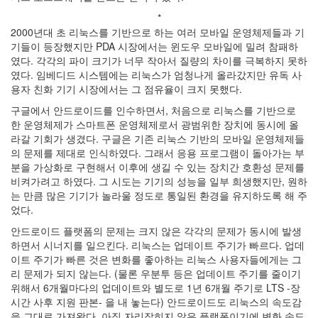
사
*
블
2000년대 초 리눅스를 기반으로 하는 여러 모바일 운영체제들과 기
로
기들이 등장했지만 PDA 시장에서는 윈도우 모바일에 밀려 참패하
그
였다. 각각의 파이 크기가 너무 작아서 질량의 차이를 극복하지 못하
정
였다. 임베디드 시스템에는 리눅스가 엄청나게 올라갔지만 유독 사
비
용자 친화 기기 시장에서는 그 점유율이 크지 못했다.
병
구글에서 안드로이드를 인수하면서, 처음으로 리눅스를 기반으로
치
한 운영체제가 스마트폰 운영체제로서 광범위한 장치에 동시에 올
레
라갈 기회가 생겼다. 구글은 기존 리눅스 기반의 모바일 운영체제들
윈
의 문제를 제대로 인식하였다. 그래서 응용 프로그램이 돌아가는 부
도
분을 가상화로 구현해서 이후에 생길 수 있는 장치간 호환성 문제를
우
비켜가려고 하였다. 그 시도는 기기의 성능을 일부 희생했지만, 원하
8
는 만큼 많은 기기가 놀라울 정도로 통일된 환경을 유지하도록 해 주
의
었다.
사
용
안드로이드 플랫폼의 문제는 크지 않은 각각의 문제가 동시에 발생
자
하면서 시너지를 일으킨다. 리눅스는 업데이트 주기가 빠르다. 업데
인
이트 주기가 빠른 것은 변화를 좋아하는 리눅스 사용자들에게는 그
터
리 문제가 되지 않는다. (물론 우분투 등은 업데이트 주기를 줄이기
페
위해서 6개월마다의 업데이트와 별도로 1년 6개월 주기로 LTS -장
이...
시간 사후 지원 판본- 을 내 놓는다) 안드로이드도 리눅스의 속도감
playground
을 그대로 가져왔다. 아직 자리잡히지 않은 플랫폼이기에 변화 속도