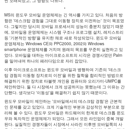
씬 오래되었고, 그 방향도 다르다.
인
*
사
MS의 윈도우 모바일 운영체제는 긴 역사를 가지고 있다. 처음의 방
이
향은 '데스크탑 경험을 그대로 이동형 장치로 이전하는' 것이 목표였
드
다. 그렇지만 당시의 모바일 프로세서의 성능이 충분치 않았기 때문
아
에, 모바일용 운영체제는 시스템 구조나 프로그램 설치, 레지스트리
웃
등 '기본적인 방향'을 유지한 채로 새로 작성되었다. 윈도우 모바일
LG
운영체제는 Windows CE와 PPC2000, 2002와 Windows
전
smartphone 운영체제를 거치며 원래의 목표를 꾸준히 실현하고 있
자
었다. 모바일을 대하는 마이크로소프트의 시각은 경쟁사였던 Palm
모
을 밀어내며 하나의 패러다임으로 자리 잡았다.
바
일
이후 마이크로소프트는 윈도우 모바일과 병행하여 기존의 '데스크
부
탑 경험의 이동형 장치로의 이전'을 위한 철학을 합리적인 방법으로
불
해결하기 위한 장치로 타블렛 개인용 컴퓨터와 오리가미-UMPC를
효
제안하였다. 둘 다 시장에서 크게 성공하지는 못했는데 그 이유는 간
몇
단했다. 생각보다 '이동성'을 해결하기 쉽지 않기 때문이다.
가
윈도우 모바일이 제안하는 '모바일에서의 데스크탑 경험'은 근본적
지
인 문제를 갖고 있었다. 크게 기술적인 부분과 감성적인 부분으로 정
계
리해 볼 수 있다. 윈도우 모바일은 하드웨어의 한계로 데스크톱 윈도
획
우와 독자적인 운영체제가 되었다. 그래서 모든 라인업이 중복 개발
(1)
된다. 실질적인 경쟁자들이 시장에서 사라진 이후엔 모바일쪽의 사
CODE