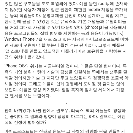
었던 많은 구조들을 도로 복원해야 했다. 예를 들면 root밖에 존재하
의
지 않았던 사용자 계정에 접근 권한이 제한된 mobile 계정을 추가하
지
는 등의 작업들이다. 운영체제를 완전히 다시 설계하는 작업 치고는
(1)
단시간에 끝날 수 있었던 것은 유닉스의 기본 개념들과 유틸리티들
맥
을 거의 그대로 사용할 수 있기 때문이었다. (chroot jail을 사용해서
북
응용 프로그램들의 실행 범위를 제한하는 등의 응용이 가능했다.)
에
Windows Phone 7을 새로 쓰고 있는 지금의 마이크로소프트에 비하
어
면 새로이 구현해야 할 부분이 훨씬 적은 편이었다. 그렇게 애플은
사
'앱 스토어'를 만들고 압도적인 어플리케이션 보유량을 자랑하는 지
용
금의 위치에 올라갔다.
기
(2010
iPhone OS의 위기는 지금부터일 것이다. 애플은 단일 밴더이다. 특
년
유의 기업 분위기 탓에 기술과 감성을 연결하는 쪽에서는 선두를 달
1...
려갈 것이지만 기술 그 자체만 두고 보았을 때의 경쟁력은 조금씩 약
(8)
해질 것이다. 그래도 애플이 쉽게 경쟁에서 도태될 것 같지는 않아
뇌,
보인다. 애플은 항상 위기였다. 정말 혹자의 말처럼 세계에서 가장
진
큰 벤처를 보는 느낌이다.
화,
*
미
판이 바뀌었다. 바뀐 판에서 윈도우, 리눅스, 맥의 아들들이 경쟁하
디
는 중이다. 그 결과와 방향이 굉장히 다르기는 하다. 앞으로는 어떤
어
식의 전쟁이 벌어질까?
(4)
기
마이크로소프트는 진짜로 윈도우 그 자체의 경량화 판을 만들어서