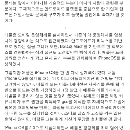
문
문제는 앞에서 이야기한 기술적인 부분이 아니라 사람과 관련된 부
과
분이다. 구체적으로는 안드로이드 플랫폼을 중심으로 한 기업과 핸
통
드폰 개발사들의 문화와 구조가 이후 플랫폼 발전에의 숙제가 될 것
합
이다.
적
*
사
애플은 모바일 운영체제를 설계하면서 기존의 맥 운영체제를 엄청
고
나게 경량화하는 식으로 접근하였다. 안드로이드가 리눅스를 기반
(2)
으로 했다는 점을 고려해 보면, BSD와 Mach를 기반으로 한 맥오에
주
스를 경량화하는 식의 접근도 고려할만한 방식이었다. 애플은 프레
역,
임웍을 엄청나게 깎고 유저 관리 부분을 간략화하여 iPhoneOS를 완
프
성하였다.
톨
레
그렇지만 애플은 iPhone OS를 한 번 다시 설계해야 했다. 처음
마
iPhone OS를 설계할 때는 '네이티브 어플리케이션'의 개발을 전혀
이
고려하지 않았다. 애플의 모든 어플리케이션은 사파리를 통해 웹 기
오
반으로 만드는 것을 가정하였다. (첫 발표때 애플은 어플리케이션
스,
개발을 허용하지 않는 것을 분명히 했었다.) 실제로 애플은 해킹 커
자
뮤니티가 루트 권한을 획득하고 gcc를 이식한 후 자체적으로 개발에
연
필요한 프레임웍을 만드는 과정을 보고서야 네이티브 어플리케이션
(2)
에 대한 요구를 실감했을 것이다. 스티브 잡스가 고집을 꺾는 일은
의
흔하지 않지만, 어쨌든 그는 원래 자신의 주장을 철회했던 것 같다.
자
iPhone OS를 2.0으로 재설계하면서 애플은 경량화를 위해 덜어 냈
와