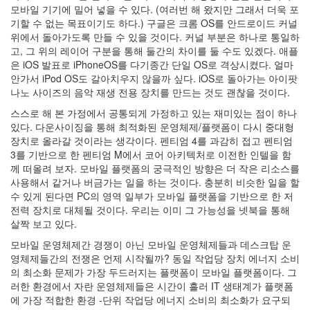
계
모바일 기기에 밀어 넣을 수 있다. (여러번 해 왔지만 그래서 더욱 포
의
기할 수 없는 목표이기도 하다.) 구글은 크롬 OS를 안드로이드 커널
책
위에서 돌아가도록 만들 수 있을 것이다. 커널 부분은 하나로 통일하
추
고, 그 위의 레이어 구분을 통해 둘간의 차이를 둘 수도 있겠다. 애플
천
은 iOS 발표로 iPhoneOS를 다기종간 단일 OS로 격상시켰다. 얼마
(1)
안가서 iPod OS도 갈아치우지 않을까 싶다. iOS로 돌아가는 아이팟
한
나노 사이즈의 음악 재생 전용 장치를 만드는 것도 괜찮을 것이다.
달
스스로 해 본 가정에서 공통되게 가정하고 있는 재미있는 점이 하나
(4)
있다. 다운사이징을 통해 최적화된 운영체제/플랫폼이 다시 중대형
채
장치로 올라갈 것이라는 생각이다. 펜티엄 4를 과감히 접고 펜티엄
우
3를 기반으로 한 펜티엄 M에서 코어 아키텍처로 이전한 인텔을 함
기
께 떠올려 보자. 모바일 플랫폼의 궁극적인 방향은 더 작은 리소스를
(너
사용해서 같거나 버금가는 일을 하는 것이다. 충분히 비슷한 일을 할
무
수 있게 된다면 PC의 영역 일부가 모바일 플랫폼을 기반으로 한 저
불
전력 장치로 대체될 것이다. 우리는 이미 그 가능성을 넷북을 통해
편
살짝 보고 있다.
하
다
모바일 운영체제간 경쟁이 아닌 모바일 운영체제들과 데스크탑 운
고
영체제들간의 전쟁은 언제 시작될까? 동일 작업당 장치 에너지 소비
생
의 최소화 문제가 가장 두드러지는 플랫폼이 모바일 플랫폼이다. 그
각
러한 환경에서 자란 운영체제들은 시간이 흘러 IT 생태계가 플랫폼
하
에 가장 적합한 환경 -단위 작업당 에너지 소비의 최소화가 요구되
시...