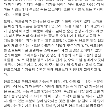
2.0
가 엄청나다. 이러한 속도는 기기를 목적이 아닌 도구로 사용하기 원
일
하는 사람들에게 부담을 주는 요소이다. 또한 기기를 만드는 회사에
상
게도 피로를 준다.
적
모바일 하드웨어 개발사들은 잦은 업데이트에 익숙치 않다. 스마트
인
폰 이전의 핸드폰은 운영체제의 업그레이드를 사용자에게 제공하기
사
가 굉장히 어려웠기 때문에 개발이 끝나는 순간 완성되어 있어야 했
기
다. 피처폰에서의 업데이트는 '문제를 수정하기 위해서' 제공될 뿐,
나
기능을 더하기 위한 경우는 매우 드물었다. 그래서 핸드폰 제작 업체
무
들의 개발 주기는 새로운 하드웨어 개발에 맞추어져 있다. 하드웨어
Steve
를 소프트웨어로 보완하는 스마트폰식 개발 모델을 고려하지 않았
Jobs,
었기 때문에, 스마트폰 개발 및 생산에 기존의 피처폰 기준의 생산
1955~2011
흐름을 그대로 적용할 경우 기기의 단가 및 수익 모델 설계가 어긋나
구
게 된다. 안드로이드 업데이트 주기와 모바일 업체의 대응이 맞물려
글
안드로이드 기기들의 수명은 원래 의도보다 엄청나게 짧아지고 있
플
다.
러
스
안드로이드 운영체제의 가능성은 엄청나다. 아직 할 수 있는 부분이
소
엄청나게 남았기 때문이다. 이번에 도입되는 즉석 컴파일 기능은 응
고
용 프로그램 구동 속도를 향상시켰으며, 복잡했던 개발 환경 또한 처
융
음의 중구난방식 구조에 비해 어느정도 최적화된 틀 및 체제가 잡혔
합
다. 할 수 있는 부분이 많이 남았다는 것은 동시에 갈 길이 아직 많이
학
남았다는 것이기도 하다. 갈 길이 많이 남은 안드로이드의 궁극적인