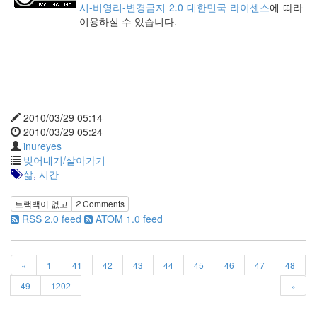
시-비영리-변경금지 2.0 대한민국 라이센스
에 따라
인
이용하실 수 있습니다.
사
이
드
아
웃
LG
전
2010/03/29 05:14
자
2010/03/29 05:24
모
inureyes
바
빚어내기/살아가기
일
삶
,
시간
부
불
트랙백이 없고
2
Comments
효
RSS 2.0 feed
ATOM 1.0 feed
몇
가
지
계
«
1
41
42
43
44
45
46
47
48
획
49
1202
»
(1)
CODE