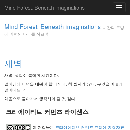
Mind Forest: Beneath imaginations
Toggl
navig
고
양
Mind Forest: Beneath imaginations
시간의 토양
이
에 기억의 나무를 심으며
의
투
표
Pray
구
새벽
글
플
새벽. 생각이 복잡한 시간이다.
러
스
덜어냄의 미덕을 배워야 할 때인데, 참 쉽지가 않다. 무엇을 어떻게
단
덜어내느냐...
상
처음으로 돌아가서 생각해야 할 것 같다.
덕
질
크리에이티브 커먼즈 라이센스
의
끝
[영
이 저작물은
크리에이티브 커먼즈 코리아 저작자표
화]