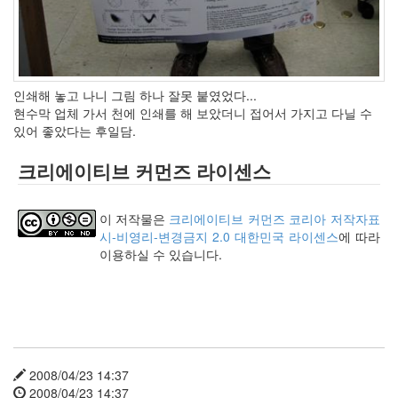
사
블
로
그
정
인쇄해 놓고 나니 그림 하나 잘못 붙였었다...
비
현수막 업체 가서 천에 인쇄를 해 보았더니 접어서 가지고 다닐 수
병
있어 좋았다는 후일담.
치
레
크리에이티브 커먼즈 라이센스
윈
도
우
이 저작물은
크리에이티브 커먼즈 코리아 저작자표
8
시-비영리-변경금지 2.0 대한민국 라이센스
에 따라
의
이용하실 수 있습니다.
사
용
자
인
터
페
이...
2008/04/23 14:37
playground
2008/04/23 14:37