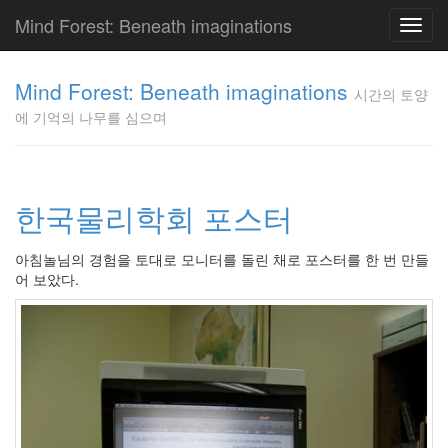
Mind Forest: Beneath imaginations
Toggl
navig
고
양
Mind Forest: Beneath imaginations
시간의 토양
이
에 기억의 나무를 심으며
의
투
표
Pray
구
한국물리학회 포스터
글
플
아침놀님의 경험을 토대로 모니터를 돌린 채로 포스터를 한 번 만들
러
어 보았다.
스
단
상
덕
질
의
끝
[영
화]