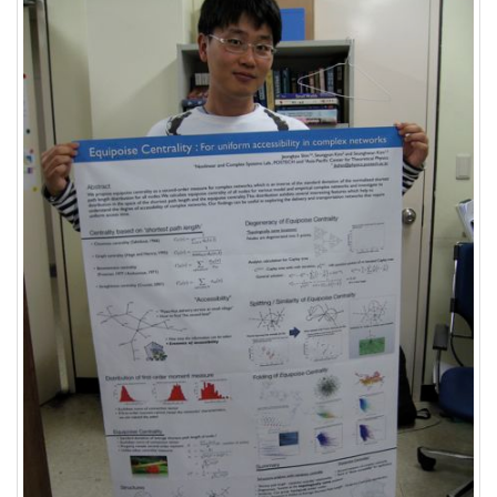
keyboard
MX
clear
미
디
어
계,
변
화,
슬
로
우
뉴
스
기
술,
세
상,
속
도,
관
심
감