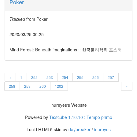
문
Poker
과
통
합
Tracked
from
Poker
적
사
2020/03/25 00:25
고
(2)
주
Mind Forest: Beneath imaginations :: 한국물리학회 포스터
역,
프
톨
레
«
1
252
253
254
255
256
257
마
이
258
259
260
1202
»
오
스,
자
inureyes's Website
연
(2)
Powered by
Textcube 1.10.10 : Tempo primo
의
자
Lucid HTML5 skin by
daybreaker
/
inureyes
와