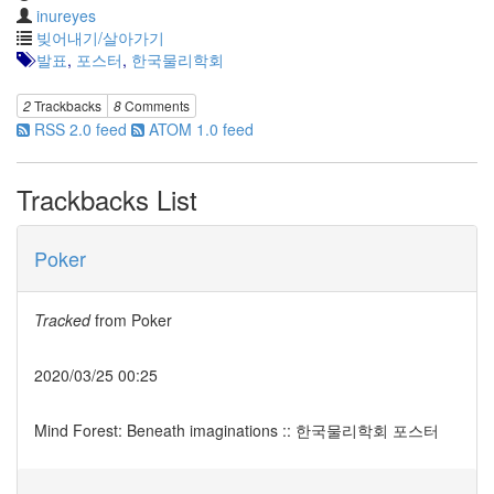
2.0
inureyes
일
빚어내기/살아가기
상
발표
,
포스터
,
한국물리학회
적
인
2
Trackbacks
8
Comments
사
RSS 2.0 feed
ATOM 1.0 feed
기
나
무
Trackbacks List
Steve
Jobs,
1955~2011
Poker
구
글
플
Tracked
from
Poker
러
스
2020/03/25 00:25
소
고
융
Mind Forest: Beneath imaginations :: 한국물리학회 포스터
합
학