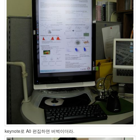
인
사
이
드
아
웃
LG
전
자
모
바
일
부
불
효
몇
가
지
계
획
(1)
keynote로 A0 편집하면 버벅이더라.
CODE