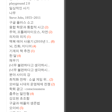
playground 2.0
일상적인 사기
나무
Steve Jobs, 1955~2011
구글 플러스 소고
융합 학문과 통합적 사고
(2)
주역, 프톨레마이오스, 자연
(2)
의자와 의지
(1)
맥북 에어 사용기 (2010년 1...
(8)
뇌, 진화, 미디어
(4)
기계의 책 추천
(1)
한 달
(4)
채우기
(너무 불편하다고 생각하시...
(너무 불편하다고 생각하시...
분야 사이의 강
최적화 전략 : 소셜 게임 위...
(2)
모바일 시대의 운영체제 전쟁
(2)
학회 광고 - consciousness
춤추는 말인형
(4)
강요된 초조함
구글과 애플의 생존법
오이바
(5)