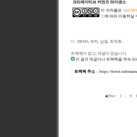
크리에이티브 커먼즈 라이센스
이 저작물은
크리에이
스
에 따라 이용하실 
DBMS
,
부하
,
삽질
,
최적화
트랙백이 없고
,
댓글이 없습니다.
이 글의 댓글이나 트랙백을 계속 따
트랙백 주소
::
https://forest.nubima
◀ Prev
1
...
9