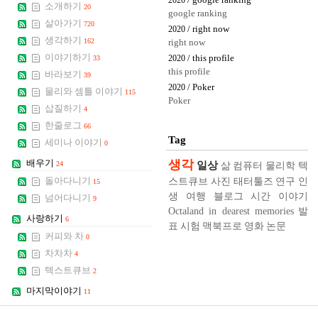
/ google ranking
2020
소개하기
20
google ranking
살아가기
720
/ right now
2020
생각하기
162
right now
이야기하기
/ this profile
33
2020
this profile
바라보기
39
/ Poker
2020
물리와 셈틀 이야기
115
Poker
삽질하기
4
한줄로그
66
Tag
세미나 이야기
0
생각
배우기
일상
24
삶
컴퓨터
물리학
텍
스트큐브
사진
태터툴즈
연구
인
돌아다니기
15
생
여행
블로그
시간
이야기
넘어다니기
9
Octaland in dearest memories
발
사랑하기
6
표
시험
맥북프로
영화
논문
커피와 차
0
차차차
4
텍스트큐브
2
마지막이야기
11