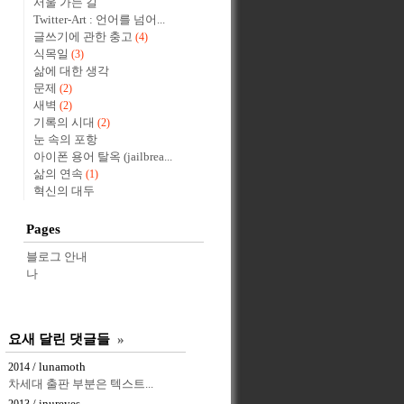
서울 가는 길
Twitter-Art : 언어를 넘어...
글쓰기에 관한 충고
(4)
식목일
(3)
삶에 대한 생각
문제
(2)
새벽
(2)
기록의 시대
(2)
눈 속의 포항
아이폰 용어 탈옥 (jailbrea...
삶의 연속
(1)
혁신의 대두
Pages
블로그 안내
나
요새 달린 댓글들
»
/ lunamoth
2014
차세대 출판 부분은 텍스트...