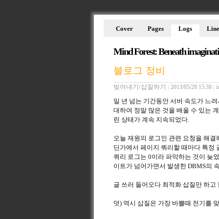
Cover
Pages
Logs
Line
Mind Forest: Beneath imaginat
블로그 정비
빚어내기/삽질하기
|
|
i
2013/05/28 15:38
일 년 넘는 기간동안 서버 속도가 느려
대하여 정말 많은 것을 배울 수 있는 
린 상태가 계속 지속되었다.
오늘 재원의 로그인 관련 요청을 해결해
딘가에서 페이지 쿼리할 때마다 특정 
쿼리 로그는 0이라 파악하는 것이 늦었
이트가 넘어가면서 발생한 DBMS의 
글 쓰러 들어오다 최적화 삽질만 하고 
덧) 역시 삽질은 가장 바쁠때 전기를 