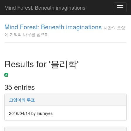
Mind Forest: Beneath imaginations
Toggl
navig
고
양
Mind Forest: Beneath imaginations
시간의 토양
이
에 기억의 나무를 심으며
의
투
표
Pray
구
Results for '물리학'
글
플
러
스
35 entries
단
상
덕
고양이의 투표
질
의
2016/04/14
by inureyes
끝
[영
화]