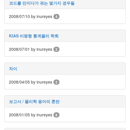
keyboard
코드를 만지다가 겪는 몇가지 경우들
MX
clear
2008/07/10
by inureyes
4
미
디
어
KIAS 비평형 통계물리 학회
계,
변
화,
2008/07/01
by inureyes
2
슬
로
우
차이
뉴
스
2008/04/05
by inureyes
기
2
술,
세
상,
보고서 / 물리학 용어의 혼란
속
도,
2008/01/05
by inureyes
8
관
심
감