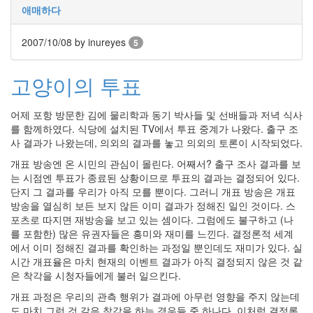
애매하다
사
블
로
2007/10/08
by inureyes
5
그
정
고양이의 투표
비
병
치
어제 포항 방문한 김에 물리학과 동기 박사들 및 선배들과 저녁 식사
레
를 함께하였다. 식당에 설치된 TV에서 투표 중계가 나왔다. 출구 조
윈
사 결과가 나왔는데, 의외의 결과를 놓고 의외의 토론이 시작되었다.
도
개표 방송엔 온 시민의 관심이 몰린다. 어째서? 출구 조사 결과를 보
우
는 시점엔 투표가 종료된 상황이므로 투표의 결과는 결정되어 있다.
8
단지 그 결과를 우리가 아직 모를 뿐이다. 그러니 개표 방송은 개표
의
방송을 열심히 보든 보지 않든 이미 결과가 정해진 일인 것이다. 스
사
포츠로 따지면 재방송을 보고 있는 셈이다. 그럼에도 불구하고 (나
용
를 포함한) 많은 유권자들은 흥미와 재미를 느낀다. 결정론적 세계
자
에서 이미 정해진 결과를 확인하는 과정일 뿐인데도 재미가 있다. 실
인
시간 개표율은 마치 현재의 이벤트 결과가 아직 결정되지 않은 것 같
터
은 착각을 시청자들에게 불러 일으킨다.
페
이...
개표 과정은 우리의 관측 행위가 결과에 아무런 영향을 주지 않는데
playground
도 마치 그런 것 같은 착각을 하는 경우들 중 하나다. 이처럼 결정론