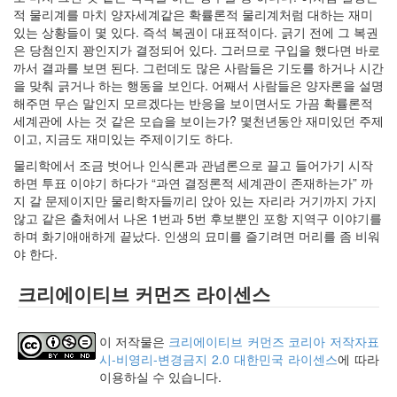
2.0
적 물리계를 마치 양자세계같은 확률론적 물리계처럼 대하는 재미
일
있는 상황들이 몇 있다. 즉석 복권이 대표적이다. 긁기 전에 그 복권
상
은 당첨인지 꽝인지가 결정되어 있다. 그러므로 구입을 했다면 바로
적
까서 결과를 보면 된다. 그런데도 많은 사람들은 기도를 하거나 시간
인
을 맞춰 긁거나 하는 행동을 보인다. 어째서 사람들은 양자론을 설명
사
해주면 무슨 말인지 모르겠다는 반응을 보이면서도 가끔 확률론적
기
세계관에 사는 것 같은 모습을 보이는가? 몇천년동안 재미있던 주제
나
이고, 지금도 재미있는 주제이기도 하다.
무
물리학에서 조금 벗어나 인식론과 관념론으로 끌고 들어가기 시작
Steve
하면 투표 이야기 하다가 “과연 결정론적 세계관이 존재하는가” 까
Jobs,
지 갈 문제이지만 물리학자들끼리 앉아 있는 자리라 거기까지 가지
1955~2011
않고 같은 출처에서 나온 1번과 5번 후보뿐인 포항 지역구 이야기를
구
하며 화기애애하게 끝났다. 인생의 묘미를 즐기려면 머리를 좀 비워
글
야 한다.
플
러
크리에이티브 커먼즈 라이센스
스
소
고
이 저작물은
크리에이티브 커먼즈 코리아 저작자표
융
시-비영리-변경금지 2.0 대한민국 라이센스
에 따라
합
이용하실 수 있습니다.
학