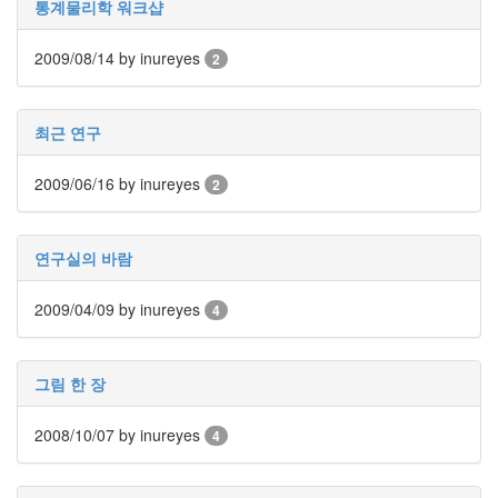
통계물리학 워크샵
인
사
2009/08/14
이
by inureyes
2
드
아
웃
최근 연구
LG
전
2009/06/16
by inureyes
2
자
모
바
연구실의 바람
일
부
불
2009/04/09
by inureyes
4
효
몇
가
그림 한 장
지
계
2008/10/07
by inureyes
획
4
(1)
CODE