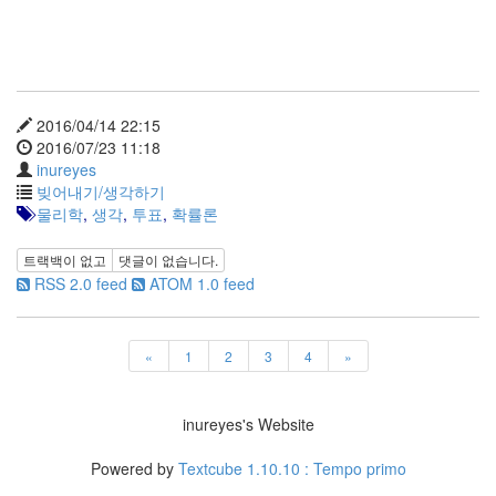
문
과
통
합
적
사
2016/04/14 22:15
고
2016/07/23 11:18
(2)
inureyes
주
빚어내기/생각하기
역,
물리학
,
생각
,
투표
,
확률론
프
톨
트랙백이 없고
댓글이 없습니다.
레
RSS 2.0 feed
ATOM 1.0 feed
마
이
오
스,
«
1
2
3
4
»
자
연
(2)
inureyes's Website
의
자
Powered by
Textcube 1.10.10 : Tempo primo
와