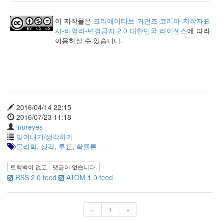
사
블
이 저작물은
크리에이티브 커먼즈 코리아 저작자표
로
시-비영리-변경금지 2.0 대한민국 라이센스
에 따라
그
이용하실 수 있습니다.
정
비
병
치
레
윈
도
2016/04/14 22:15
우
2016/07/23 11:18
8
inureyes
의
빚어내기/생각하기
사
물리학
,
생각
,
투표
,
확률론
용
자
트랙백이 없고
댓글이 없습니다.
인
RSS 2.0 feed
ATOM 1.0 feed
터
페
이...
«
1
»
playground