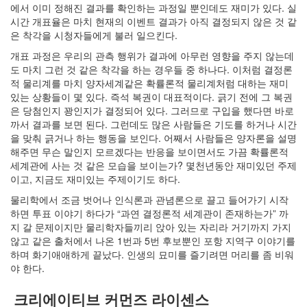
keyboard
에서 이미 정해진 결과를 확인하는 과정일 뿐인데도 재미가 있다. 실
MX
시간 개표율은 마치 현재의 이벤트 결과가 아직 결정되지 않은 것 같
clear
은 착각을 시청자들에게 불러 일으킨다.
미
개표 과정은 우리의 관측 행위가 결과에 아무런 영향을 주지 않는데
디
도 마치 그런 것 같은 착각을 하는 경우들 중 하나다. 이처럼 결정론
어
적 물리계를 마치 양자세계같은 확률론적 물리계처럼 대하는 재미
계,
있는 상황들이 몇 있다. 즉석 복권이 대표적이다. 긁기 전에 그 복권
변
은 당첨인지 꽝인지가 결정되어 있다. 그러므로 구입을 했다면 바로
화,
까서 결과를 보면 된다. 그런데도 많은 사람들은 기도를 하거나 시간
슬
을 맞춰 긁거나 하는 행동을 보인다. 어째서 사람들은 양자론을 설명
로
해주면 무슨 말인지 모르겠다는 반응을 보이면서도 가끔 확률론적
우
세계관에 사는 것 같은 모습을 보이는가? 몇천년동안 재미있던 주제
뉴
이고, 지금도 재미있는 주제이기도 하다.
스
기
물리학에서 조금 벗어나 인식론과 관념론으로 끌고 들어가기 시작
술,
하면 투표 이야기 하다가 “과연 결정론적 세계관이 존재하는가” 까
세
지 갈 문제이지만 물리학자들끼리 앉아 있는 자리라 거기까지 가지
상,
않고 같은 출처에서 나온 1번과 5번 후보뿐인 포항 지역구 이야기를
속
하며 화기애애하게 끝났다. 인생의 묘미를 즐기려면 머리를 좀 비워
도,
야 한다.
관
심
크리에이티브 커먼즈 라이센스
감