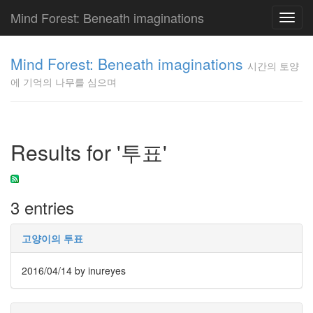
Mind Forest: Beneath imaginations
Toggl
navig
고
양
Mind Forest: Beneath imaginations
시간의 토양
이
에 기억의 나무를 심으며
의
투
표
Pray
구
Results for '투표'
글
플
러
스
3 entries
단
상
덕
고양이의 투표
질
의
2016/04/14
by inureyes
끝
[영
화]