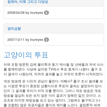
컴퓨터, 티벳 그리고 다양성
인
사
2008/04/08
이
by inureyes
6
드
아
웃
정치성향
LG
전
2007/12/11
by inureyes
2
자
모
바
고양이의 투표
일
부
어제 포항 방문한 김에 물리학과 동기 박사들 및 선배들과 저녁 식사
불
를 함께하였다. 식당에 설치된 TV에서 투표 중계가 나왔다. 출구 조
효
사 결과가 나왔는데, 의외의 결과를 놓고 의외의 토론이 시작되었다.
몇
가
개표 방송엔 온 시민의 관심이 몰린다. 어째서? 출구 조사 결과를 보
지
는 시점엔 투표가 종료된 상황이므로 투표의 결과는 결정되어 있다.
계
단지 그 결과를 우리가 아직 모를 뿐이다. 그러니 개표 방송은 개표
획
방송을 열심히 보든 보지 않든 이미 결과가 정해진 일인 것이다. 스
(1)
포츠로 따지면 재방송을 보고 있는 셈이다. 그럼에도 불구하고 (나
CODE
를 포함한) 많은 유권자들은 흥미와 재미를 느낀다. 결정론적 세계