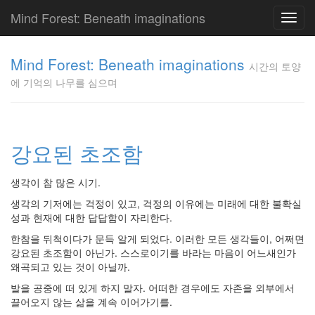
Mind Forest: Beneath imaginations
Toggl
navig
고
양
Mind Forest: Beneath imaginations
시간의 토양
이
에 기억의 나무를 심으며
의
투
표
Pray
구
강요된 초조함
글
플
생각이 참 많은 시기.
러
스
생각의 기저에는 걱정이 있고, 걱정의 이유에는 미래에 대한 불확실
단
성과 현재에 대한 답답함이 자리한다.
상
한참을 뒤척이다가 문득 알게 되었다. 이러한 모든 생각들이, 어쩌면
덕
강요된 초조함이 아닌가. 스스로이기를 바라는 마음이 어느새인가
질
왜곡되고 있는 것이 아닐까.
의
끝
발을 공중에 떠 있게 하지 말자. 어떠한 경우에도 자존을 외부에서
[영
끌어오지 않는 삶을 계속 이어가기를.
화]