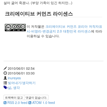
설마 굶어 죽겠나. (부양 가족이 있긴 하지만...)
인
사
크리에이티브 커먼즈 라이센스
이
드
아
이 저작물은
크리에이티브 커먼즈 코리아 저작자표
웃
시-비영리-변경금지 2.0 대한민국 라이센스
에 따라
LG
이용하실 수 있습니다.
전
자
모
바
일
부
불
2010/06/01 02:54
효
2010/06/01 03:00
몇
inureyes
가
빚어내기/생각하기
지
삶
,
생각
계
획
트랙백이 없고
댓글이 없습니다.
(1)
RSS 2.0 feed
ATOM 1.0 feed
CODE