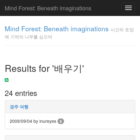
Mind Forest: Beneath imaginations
Toggl
navig
고
양
Mind Forest: Beneath imaginations
시간의 토양
이
에 기억의 나무를 심으며
의
투
표
Pray
구
Results for '배우기'
글
플
러
스
24 entries
단
상
덕
경주 여행
질
의
2009/09/04
by inureyes
6
끝
[영
화]