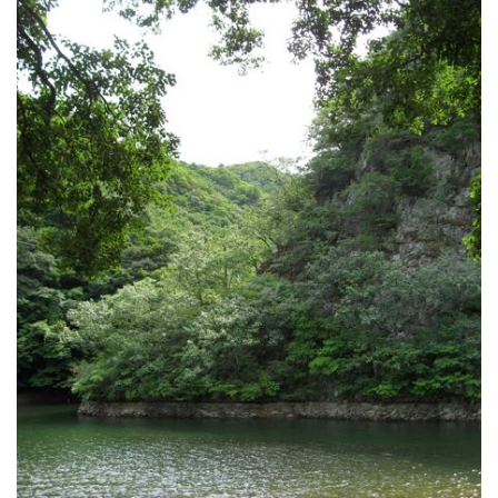
기
에
관
한
충
고
(4)
식
목
일
(3)
삶
에
대
한
생
각
문
제
(2)
새
벽
(2)