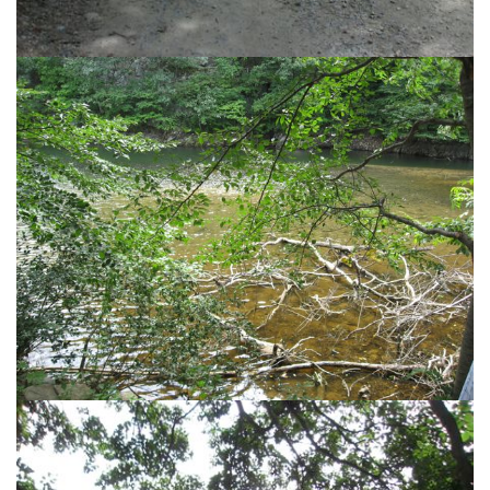
생
존
법
오
이
바
(5)
서
울
가
는
길
Twitter-
Art
:
언
어
를
넘
어...
글
쓰