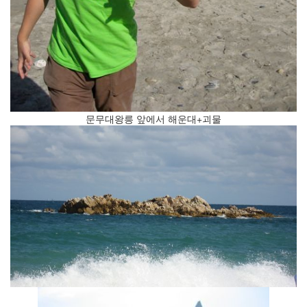
문무대왕릉 앞에서 해운대+괴물