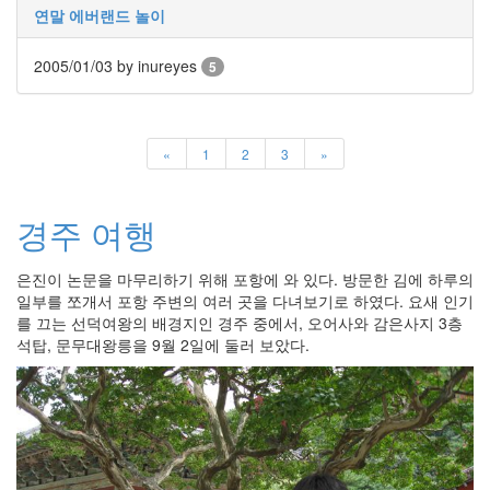
연말 에버랜드 놀이
사
블
로
2005/01/03
by inureyes
5
그
정
비
병
«
1
2
3
»
치
레
윈
경주 여행
도
우
은진이 논문을 마무리하기 위해 포항에 와 있다. 방문한 김에 하루의
8
일부를 쪼개서 포항 주변의 여러 곳을 다녀보기로 하였다. 요새 인기
의
를 끄는 선덕여왕의 배경지인 경주 중에서, 오어사와 감은사지 3층
사
석탑, 문무대왕릉을 9월 2일에 둘러 보았다.
용
자
인
터
페
이...
playground