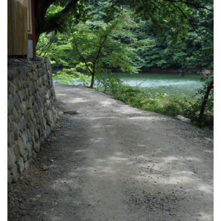
광
고
-
consciousness
춤
추
는
말
인
형
(4)
강
요
된
초
조
함
구
글
과
애
플
의