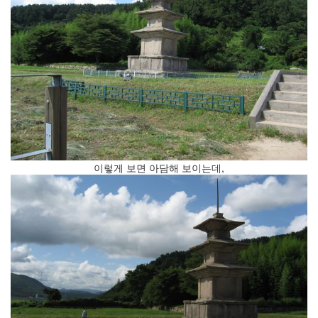
속
(1)
혁
신
의
대
두
Notices
블
로
이렇게 보면 아담해 보이는데,
그
안
내
By
inureyes
나
By
inureyes