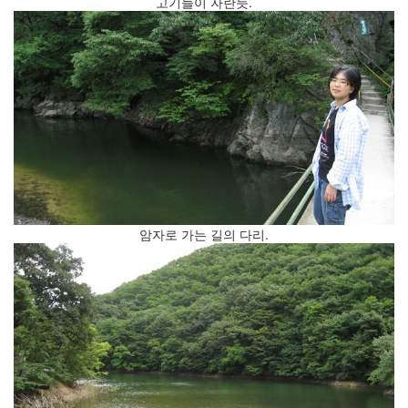
고기들이 자란듯.
의
지
(1)
맥
북
에
어
사
용
기
(2010
년
1...
암자로 가는 길의 다리.
(8)
뇌,
진
화,
미
디
어
(4)
기