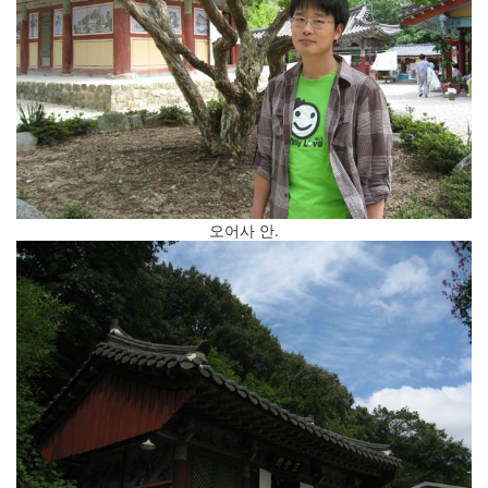
2.0
일
상
적
인
사
기
나
무
Steve
Jobs,
오어사 안.
1955~2011
구
글
플
러
스
소
고
융
합
학