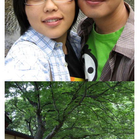
(너
무
불
편
하
다
고
생
각
하
시...
분
야
사
이
의
강
최
적
화
전
략