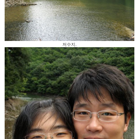
계
의
책
추
천
(1)
한
저수지.
달
(4)
채
우
기
(너
무
불
편
하
다
고
생
각
하
시...