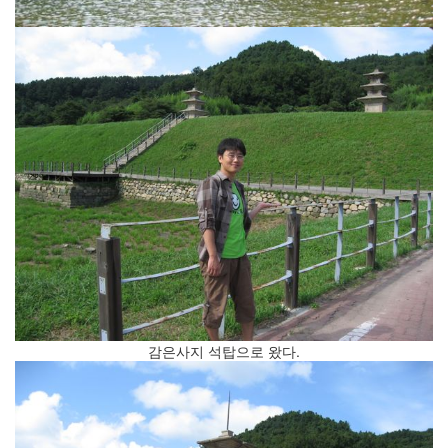
기
록
의
시
대
(2)
눈
속
의
포
항
아
이
폰
용
어
탈
감은사지 석탑으로 왔다.
옥
(jailbrea...
삶
의
연