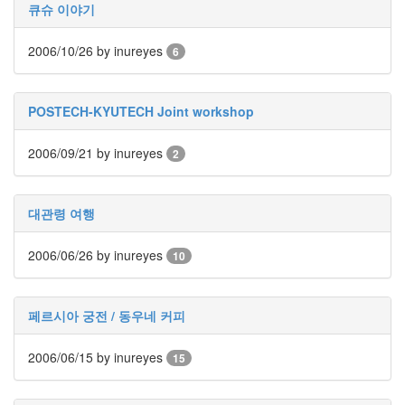
keyboard
큐슈 이야기
MX
clear
2006/10/26
by inureyes
6
미
디
어
POSTECH-KYUTECH Joint workshop
계,
변
화,
2006/09/21
by inureyes
2
슬
로
우
대관령 여행
뉴
스
2006/06/26
by inureyes
기
10
술,
세
상,
페르시아 궁전 / 동우네 커피
속
도,
2006/06/15
by inureyes
15
관
심
감