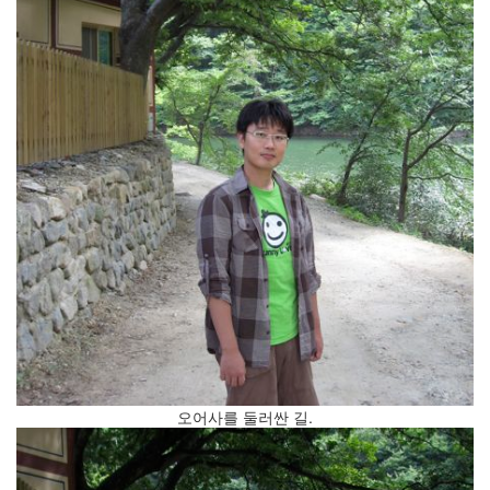
:
소
셜
게
임
위...
(2)
모
바
일
시
대
의
운
영
체
제
전
쟁
오어사를 둘러싼 길.
(2)
학
회