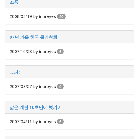
소풍
인
사
2008/03/19
이
by inureyes
20
드
아
웃
07년 가을 한국 물리학회
LG
전
2007/10/23
by inureyes
6
자
모
바
그거!
일
부
불
2007/08/27
by inureyes
9
효
몇
가
삶은 계란 10초만에 벗기기
지
계
2007/04/11
by inureyes
획
6
(1)
CODE