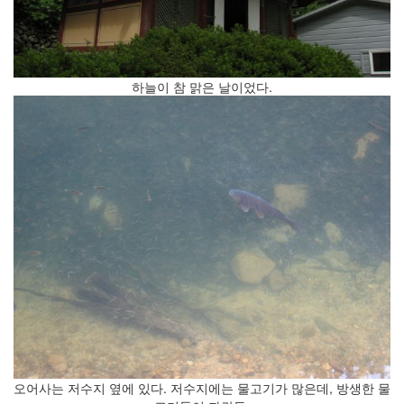
문
과
통
합
적
하늘이 참 맑은 날이었다.
사
고
(2)
주
역,
프
톨
레
마
이
오
스,
자
연
(2)
의
자
오어사는 저수지 옆에 있다. 저수지에는 물고기가 많은데, 방생한 물
와