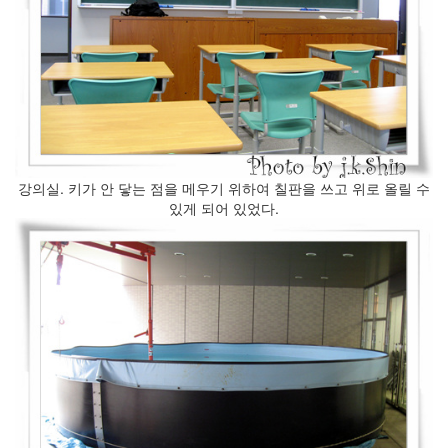
기
록
의
시
대
(2)
눈
속
의
강의실. 키가 안 닿는 점을 메우기 위하여 칠판을 쓰고 위로 올릴 수
포
있게 되어 있었다.
항
아
이
폰
용
어
탈
옥
(jailbrea...
삶
의
연