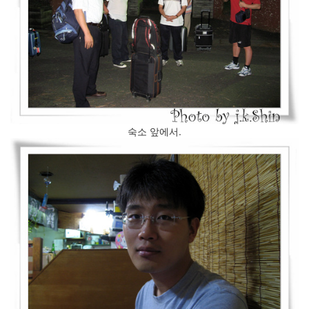
:
소
셜
게
임
위...
(2)
모
바
일
숙소 앞에서.
시
대
의
운
영
체
제
전
쟁
(2)
학
회