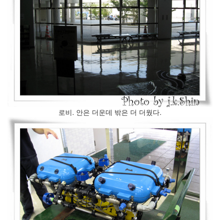
문
과
통
합
적
사
고
(2)
주
역,
프
톨
로비. 안은 더운데 밖은 더 더웠다.
레
마
이
오
스,
자
연
(2)
의
자
와