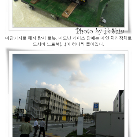
의
지
(1)
맥
북
에
마찬가지로 해저 탐사 로봇. 네모난 케이스 안에는 메인 처리장치로
어
도시바 노트북(...)이 하나씩 들어있다.
사
용
기
(2010
년
1...
(8)
뇌,
진
화,
미
디
어
(4)
기