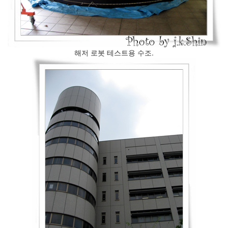
속
(1)
혁
신
의
해저 로봇 테스트용 수조.
대
두
Notices
블
로
그
안
내
By
inureyes
나
By
inureyes