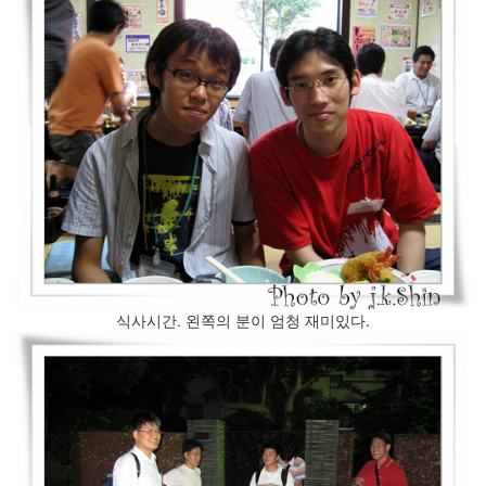
(너
무
불
편
하
다
고
생
각
하
시...
분
야
사
식사시간. 왼쪽의 분이 엄청 재미있다.
이
의
강
최
적
화
전
략