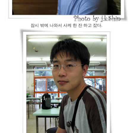
광
고
-
consciousness
춤
잠시 밖에 나와서 사케 한 잔 하고 잤다.
추
는
말
인
형
(4)
강
요
된
초
조
함
구
글
과
애
플
의