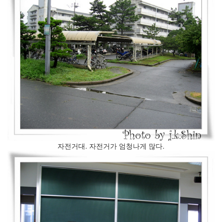
기
에
관
한
충
고
(4)
식
목
일
(3)
삶
에
대
한
자전거대. 자전거가 엄청나게 많다.
생
각
문
제
(2)
새
벽
(2)