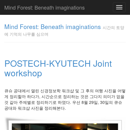
Mind Forest: Beneath imaginations
Toggl
navig
고
양
Mind Forest: Beneath imaginations
시간의 토양
이
에 기억의 나무를 심으며
의
투
표
Pray
구
POSTECH-KYUTECH Joint
글
workshop
플
러
스
단
큐슈 공대에서 열린 신경정보학 워크샵 및 그 후의 여행 사진을 어떻
상
게 정리할까 하다가, 시간순으로 정리하는 것은 그다지 의미가 없을
덕
것 같아 주제별로 정리하기로 하였다. 우선 8월 29일, 30일의 큐슈
질
공대와 워크샵 사진을 정리해본다.
의
끝
[영
화]