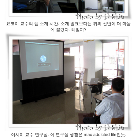
사
블
로
그
요코이 교수의 랩 소개 시간. 소개 발표보다는 뒤의 선반이 더 마음
정
에 끌렸다. 왜일까?
비
병
치
레
윈
도
우
8
의
사
용
자
인
터
페
이...
playground
이시이 교수 연구실. 이 연구실 생활은 mac addicted life인듯.