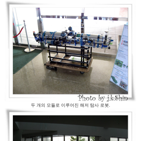
2.0
일
상
적
인
사
기
나
무
Steve
Jobs,
1955~2011
구
글
플
러
스
두 개의 모듈로 이루어진 해저 탐사 로봇.
소
고
융
합
학