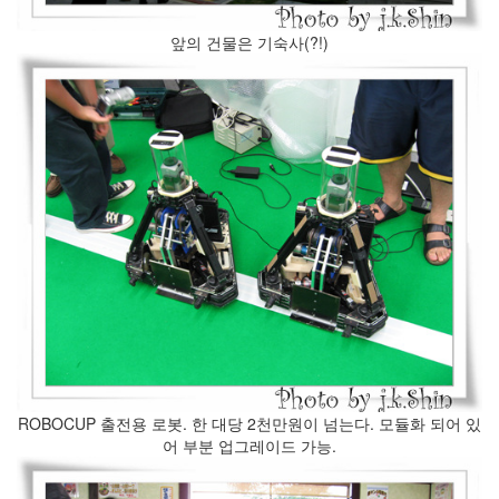
계
의
앞의 건물은 기숙사(?!)
책
추
천
(1)
한
달
(4)
채
우
기
(너
무
불
편
하
다
고
ROBOCUP 출전용 로봇. 한 대당 2천만원이 넘는다. 모듈화 되어 있
생
어 부분 업그레이드 가능.
각
하
시...