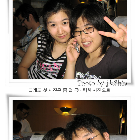
인
사
이
드
아
웃
LG
전
자
모
바
일
부
불
그래도 첫 사진은 좀 덜 공대틱한 사진으로.
효
몇
가
지
계
획
(1)
CODE