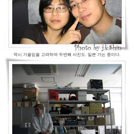
keyboard
MX
clear
미
디
어
계,
변
화,
역시 가을임을 고려하여 두번째 사진도. 일본 가는 중이다.
슬
로
우
뉴
스
기
술,
세
상,
속
도,
관
심
감