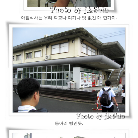
생
존
법
아침식사는 우리 학교나 여기나 맛 없긴 매 한가지.
오
이
바
(5)
서
울
가
는
길
Twitter-
Art
:
언
어
를
넘
어...
동아리 방인듯.
글
쓰