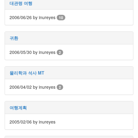
keyboard
대관령 여행
MX
clear
2006/06/26
by inureyes
10
미
디
어
귀환
계,
변
화,
2006/05/30
by inureyes
2
슬
로
우
물리학과 석사 MT
뉴
스
2006/04/02
by inureyes
기
2
술,
세
상,
여행계획
속
도,
2005/02/06
by inureyes
관
심
감