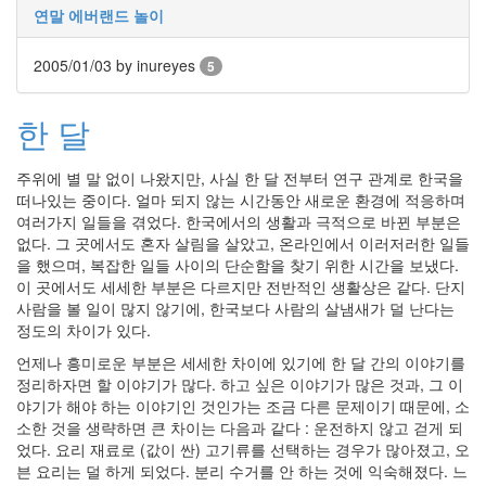
연말 에버랜드 놀이
사
블
로
2005/01/03
by inureyes
5
그
정
한 달
비
병
치
주위에 별 말 없이 나왔지만, 사실 한 달 전부터 연구 관계로 한국을
레
떠나있는 중이다. 얼마 되지 않는 시간동안 새로운 환경에 적응하며
윈
여러가지 일들을 겪었다. 한국에서의 생활과 극적으로 바뀐 부분은
도
없다. 그 곳에서도 혼자 살림을 살았고, 온라인에서 이러저러한 일들
우
을 했으며, 복잡한 일들 사이의 단순함을 찾기 위한 시간을 보냈다.
8
이 곳에서도 세세한 부분은 다르지만 전반적인 생활상은 같다. 단지
의
사람을 볼 일이 많지 않기에, 한국보다 사람의 살냄새가 덜 난다는
사
정도의 차이가 있다.
용
언제나 흥미로운 부분은 세세한 차이에 있기에 한 달 간의 이야기를
자
정리하자면 할 이야기가 많다. 하고 싶은 이야기가 많은 것과, 그 이
인
야기가 해야 하는 이야기인 것인가는 조금 다른 문제이기 때문에, 소
터
소한 것을 생략하면 큰 차이는 다음과 같다 : 운전하지 않고 걷게 되
페
었다. 요리 재료로 (값이 싼) 고기류를 선택하는 경우가 많아졌고, 오
이...
븐 요리는 덜 하게 되었다. 분리 수거를 안 하는 것에 익숙해졌다. 느
playground