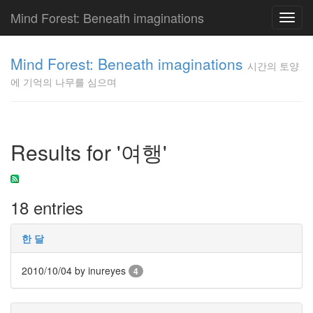
Mind Forest: Beneath imaginations
Toggl
navig
고
양
Mind Forest: Beneath imaginations
시간의 토양
이
에 기억의 나무를 심으며
의
투
표
Pray
구
Results for '여행'
글
플
러
스
18 entries
단
상
덕
한 달
질
의
2010/10/04
by inureyes
4
끝
[영
화]