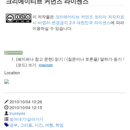
크리에이티브 커먼즈 라이센스
문
과
통
이 저작물은
크리에이티브 커먼즈 코리아 저작자표
합
시-비영리-변경금지 2.0 대한민국 라이센스
에 따라
적
이용하실 수 있습니다.
사
고
(2)
주
역,
프
(페이퍼나 참고 문헌) 읽기 / (질문이나 토론을) 말하기-듣기 /
톨
(코드) 쓰기
레
Location
마
이
오
스,
자
2010/10/04 10:26
연
2010/10/04 12:15
(2)
inureyes
의
빚어내기/살아가기
자
공부
,
그리움
,
시간
,
여행
,
학업
와