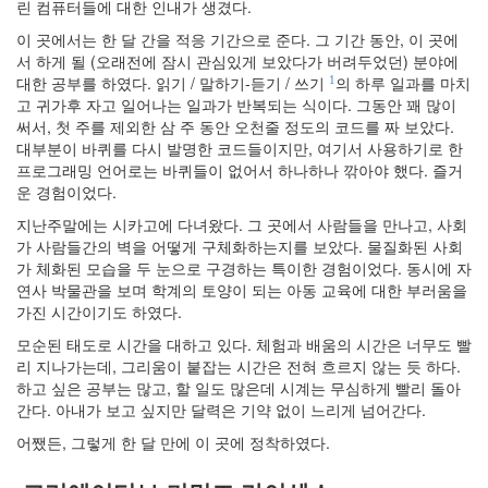
린 컴퓨터들에 대한 인내가 생겼다.
2.0
일
이 곳에서는 한 달 간을 적응 기간으로 준다. 그 기간 동안, 이 곳에
상
서 하게 될 (오래전에 잠시 관심있게 보았다가 버려두었던) 분야에
적
대한 공부를 하였다. 읽기 / 말하기-듣기 / 쓰기
의 하루 일과를 마치
1
인
고 귀가후 자고 일어나는 일과가 반복되는 식이다. 그동안 꽤 많이
사
써서, 첫 주를 제외한 삼 주 동안 오천줄 정도의 코드를 짜 보았다.
기
대부분이 바퀴를 다시 발명한 코드들이지만, 여기서 사용하기로 한
나
프로그래밍 언어로는 바퀴들이 없어서 하나하나 깎아야 했다. 즐거
무
운 경험이었다.
Steve
지난주말에는 시카고에 다녀왔다. 그 곳에서 사람들을 만나고, 사회
Jobs,
가 사람들간의 벽을 어떻게 구체화하는지를 보았다. 물질화된 사회
1955~2011
가 체화된 모습을 두 눈으로 구경하는 특이한 경험이었다. 동시에 자
구
연사 박물관을 보며 학계의 토양이 되는 아동 교육에 대한 부러움을
글
가진 시간이기도 하였다.
플
러
모순된 태도로 시간을 대하고 있다. 체험과 배움의 시간은 너무도 빨
스
리 지나가는데, 그리움이 붙잡는 시간은 전혀 흐르지 않는 듯 하다.
소
하고 싶은 공부는 많고, 할 일도 많은데 시계는 무심하게 빨리 돌아
고
간다. 아내가 보고 싶지만 달력은 기약 없이 느리게 넘어간다.
융
어쨌든, 그렇게 한 달 만에 이 곳에 정착하였다.
합
학