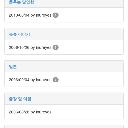
춤추는 말인형
인
사
2010/06/04
이
by inureyes
4
드
아
웃
큐슈 이야기
LG
전
2006/10/26
by inureyes
6
자
모
바
일본
일
부
불
2006/09/04
by inureyes
7
효
몇
가
출장 및 여행
지
계
2006/08/28
by inureyes
획
(1)
CODE