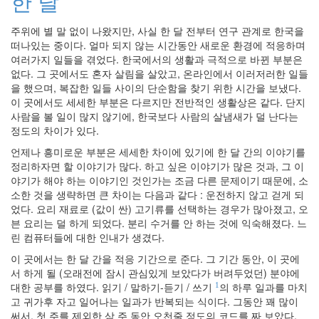
한 달
인
사
주위에 별 말 없이 나왔지만, 사실 한 달 전부터 연구 관계로 한국을
이
떠나있는 중이다. 얼마 되지 않는 시간동안 새로운 환경에 적응하며
드
여러가지 일들을 겪었다. 한국에서의 생활과 극적으로 바뀐 부분은
아
없다. 그 곳에서도 혼자 살림을 살았고, 온라인에서 이러저러한 일들
웃
을 했으며, 복잡한 일들 사이의 단순함을 찾기 위한 시간을 보냈다.
LG
이 곳에서도 세세한 부분은 다르지만 전반적인 생활상은 같다. 단지
전
사람을 볼 일이 많지 않기에, 한국보다 사람의 살냄새가 덜 난다는
자
정도의 차이가 있다.
모
바
언제나 흥미로운 부분은 세세한 차이에 있기에 한 달 간의 이야기를
일
정리하자면 할 이야기가 많다. 하고 싶은 이야기가 많은 것과, 그 이
부
야기가 해야 하는 이야기인 것인가는 조금 다른 문제이기 때문에, 소
불
소한 것을 생략하면 큰 차이는 다음과 같다 : 운전하지 않고 걷게 되
효
었다. 요리 재료로 (값이 싼) 고기류를 선택하는 경우가 많아졌고, 오
몇
븐 요리는 덜 하게 되었다. 분리 수거를 안 하는 것에 익숙해졌다. 느
가
린 컴퓨터들에 대한 인내가 생겼다.
지
이 곳에서는 한 달 간을 적응 기간으로 준다. 그 기간 동안, 이 곳에
계
서 하게 될 (오래전에 잠시 관심있게 보았다가 버려두었던) 분야에
획
대한 공부를 하였다. 읽기 / 말하기-듣기 / 쓰기
의 하루 일과를 마치
1
(1)
고 귀가후 자고 일어나는 일과가 반복되는 식이다. 그동안 꽤 많이
CODE
써서, 첫 주를 제외한 삼 주 동안 오천줄 정도의 코드를 짜 보았다.