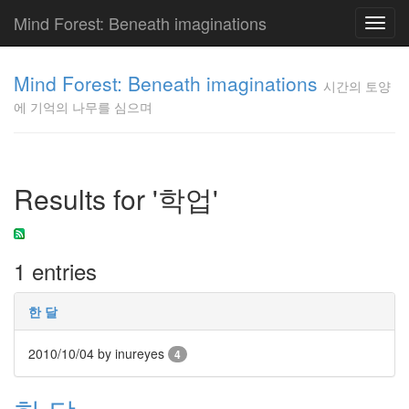
Mind Forest: Beneath imaginations
Toggl
navig
고
양
Mind Forest: Beneath imaginations
시간의 토양
이
에 기억의 나무를 심으며
의
투
표
Pray
구
Results for '학업'
글
플
러
스
1 entries
단
상
덕
한 달
질
의
2010/10/04
by inureyes
4
끝
[영
화]