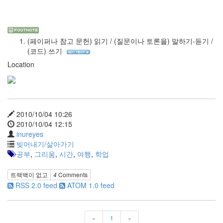
사
블
로
그
(페이퍼나 참고 문헌) 읽기 / (질문이나 토론을) 말하기-듣기 /
정
(코드) 쓰기
비
Location
병
치
레
윈
도
2010/10/04 10:26
우
2010/10/04 12:15
8
inureyes
의
빚어내기/살아가기
사
공부
,
그리움
,
시간
,
여행
,
학업
용
자
트랙백이 없고
4
Comments
인
RSS 2.0 feed
ATOM 1.0 feed
터
페
이...
playground
«
1
»