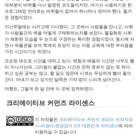
keyboard
대부분이 바퀴를 다시 발명한 코드들이지만, 여기서 사용하기로 한
MX
프로그래밍 언어로는 바퀴들이 없어서 하나하나 깎아야 했다. 즐거
clear
운 경험이었다.
미
디
지난주말에는 시카고에 다녀왔다. 그 곳에서 사람들을 만나고, 사회
어
가 사람들간의 벽을 어떻게 구체화하는지를 보았다. 물질화된 사회
계,
가 체화된 모습을 두 눈으로 구경하는 특이한 경험이었다. 동시에 자
변
연사 박물관을 보며 학계의 토양이 되는 아동 교육에 대한 부러움을
화,
가진 시간이기도 하였다.
슬
모순된 태도로 시간을 대하고 있다. 체험과 배움의 시간은 너무도 빨
로
리 지나가는데, 그리움이 붙잡는 시간은 전혀 흐르지 않는 듯 하다.
우
하고 싶은 공부는 많고, 할 일도 많은데 시계는 무심하게 빨리 돌아
뉴
간다. 아내가 보고 싶지만 달력은 기약 없이 느리게 넘어간다.
스
기
어쨌든, 그렇게 한 달 만에 이 곳에 정착하였다.
술,
세
크리에이티브 커먼즈 라이센스
상,
속
도,
이 저작물은
크리에이티브 커먼즈 코리아 저작자표
관
시-비영리-변경금지 2.0 대한민국 라이센스
에 따라
심
이용하실 수 있습니다.
감