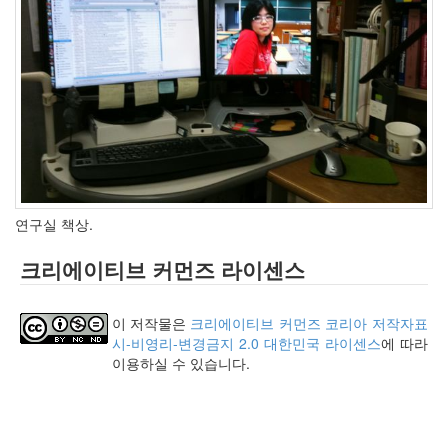
의
지
(1)
맥
북
에
어
사
용
기
(2010
연구실 책상.
년
1...
크리에이티브 커먼즈 라이센스
(8)
뇌,
진
이 저작물은
크리에이티브 커먼즈 코리아 저작자표
화,
시-비영리-변경금지 2.0 대한민국 라이센스
에 따라
미
이용하실 수 있습니다.
디
어
(4)
기