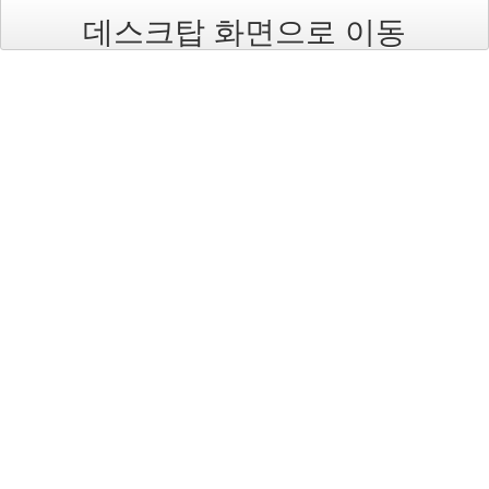
(너
데스크탑 화면으로 이동
무
불
편
하
다
고
생
각
하
시...
분
야
사
이
의
강
최
적
화
전
략