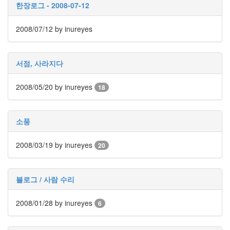
keyboard
한장로그 - 2008-07-12
MX
clear
2008/07/12
by inureyes
미
디
어
서점, 사라지다
계,
변
화,
2008/05/20
by inureyes
18
슬
로
우
소풍
뉴
스
2008/03/19
by inureyes
기
20
술,
세
상,
블로그 / 사람 수리
속
도,
2008/01/28
by inureyes
6
관
심
감