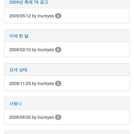
2009년 축제 78 공고
인
사
2009/05/12
이
by inureyes
2
드
아
웃
이제 한 달
LG
전
2009/02/10
by inureyes
6
자
모
바
요새 상태
일
부
불
2008/11/25
by inureyes
2
효
몇
가
사랑니
지
계
2008/08/26
by inureyes
획
2
(1)
CODE