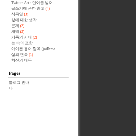
Twitter-Art : 언어를 넘어...
글쓰기에 관한 충고
(4)
식목일
(3)
삶에 대한 생각
문제
(2)
새벽
(2)
기록의 시대
(2)
눈 속의 포항
아이폰 용어 탈옥 (jailbrea...
삶의 연속
(1)
혁신의 대두
Pages
블로그 안내
나