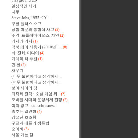
playground 2.0
일상적인 사기
나무
Steve Jobs, 1955~2011
구글 플러스 소고
융합 학문과 통합적 사고
(2)
주역, 프톨레마이오스, 자연
(2)
의자와 의지
(1)
맥북 에어 사용기 (2010년 1...
(8)
뇌, 진화, 미디어
(4)
기계의 책 추천
(1)
한 달
(4)
채우기
(너무 불편하다고 생각하시...
(너무 불편하다고 생각하시...
분야 사이의 강
최적화 전략 : 소셜 게임 위...
(2)
모바일 시대의 운영체제 전쟁
(2)
학회 광고 - consciousness
춤추는 말인형
(4)
강요된 초조함
구글과 애플의 생존법
오이바
(5)
서울 가는 길