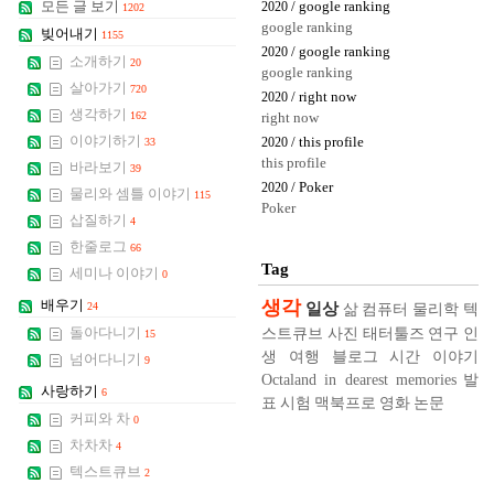
모든 글 보기
/ google ranking
2020
1202
google ranking
빚어내기
1155
/ google ranking
2020
소개하기
20
google ranking
살아가기
720
/ right now
2020
생각하기
162
right now
이야기하기
/ this profile
33
2020
this profile
바라보기
39
/ Poker
2020
물리와 셈틀 이야기
115
Poker
삽질하기
4
한줄로그
66
Tag
세미나 이야기
0
생각
배우기
일상
24
삶
컴퓨터
물리학
텍
스트큐브
사진
태터툴즈
연구
인
돌아다니기
15
생
여행
블로그
시간
이야기
넘어다니기
9
Octaland in dearest memories
발
사랑하기
6
표
시험
맥북프로
영화
논문
커피와 차
0
차차차
4
텍스트큐브
2