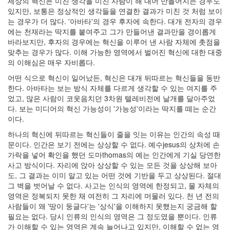
세상의 혁신은 미친 생각을 미친 사람이 해 내어 만들어지는 경우도
인
있지만, 보통은 정상적인 생각들을 연결한 결과가 미친 것 처럼 보이
사
는 경우가 더 많다. '아바타'의 경우 후자에 속한다. 대개 전자의 경우
이
에는 천재라는 딱지를 붙여주고 그가 만들어낸 결과만을 경이롭게
드
바라보지만, 후자의 경우에는 혁신을 이루어 낸 사람 자체에 촛점을
아
맞추는 경우가 많다. 이해 가능한 영역에서 벌어진 혁신에 대한 대중
웃
의 이해심은 매우 자비롭다.
LG
어떤 식으로 혁신이 일어났든, 혁신은 대개 뒤따르는 혁신들을 동반
전
한다. 아바타는 보는 방식 자체를 다르게 생각할 수 있는 여지를 주
자
었고, 많은 사람이 코웃음치던 3차원 텔레비전에 날개를 달아주었
모
다. 보는 미디어의 혁신 가능성이 '가능성'이라는 딱지를 떼는 순간
바
이다.
일
부
하나의 혁신에 뒤따르는 혁신들이 줄을 잇는 이유는 인간의 속성 때
불
문이다. 인간은 보기 전에는 상상할 수 없다. 예수jesus의 상처에 손
효
가락을 넣어 확인을 했던 도마thomas의 예는 인간에게 기실 당연한
몇
사고 방식이다. 자리에 앉아 상상할 수 있는 모든 것을 상상해 보아
가
도, 그 결과는 이미 알고 있는 어떤 것에 기반을 두고 상상된다. 절대
지
그 벽을 벗어날 수 없다. 사고는 인식의 영역에 한정되고, 물 자체의
계
영역은 정복되지 못한 채 여전히 그 자리에 머물러 있다. 천 년 전의
획
사람들이 왜 '땅이 둥글다'는 '상식'을 이해하지 못했는지 궁금해 할
(1)
필요는 없다. 당시 인류의 인식의 영역은 그 정도였을 뿐이다. 인류
CODE
가 이해할 수 있는 영역은 계속 늘어나고 있지만, 이해할 수 없는 영