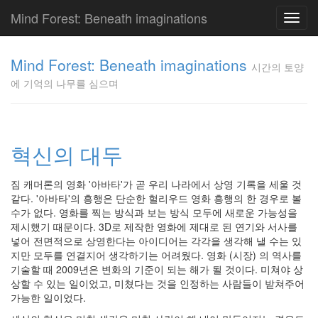
Mind Forest: Beneath imaginations
Toggl
navig
고
양
Mind Forest: Beneath imaginations
시간의 토양
이
에 기억의 나무를 심으며
의
투
표
Pray
구
혁신의 대두
글
플
짐 캐머론의 영화 '아바타'가 곧 우리 나라에서 상영 기록을 세울 것
러
같다. '아바타'의 흥행은 단순한 헐리우드 영화 흥행의 한 경우로 볼
스
수가 없다. 영화를 찍는 방식과 보는 방식 모두에 새로운 가능성을
단
제시했기 때문이다. 3D로 제작한 영화에 제대로 된 연기와 서사를
상
넣어 전면적으로 상영한다는 아이디어는 각각을 생각해 낼 수는 있
덕
지만 모두를 연결지어 생각하기는 어려웠다. 영화 (시장) 의 역사를
질
기술할 때 2009년은 변화의 기준이 되는 해가 될 것이다. 미쳐야 상
의
상할 수 있는 일이었고, 미쳤다는 것을 인정하는 사람들이 받쳐주어
끝
가능한 일이었다.
[영
화]