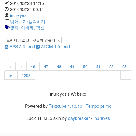
2010/02/23 14:15
사
2010/02/24 00:14
블
inureyes
로
빚어내기/생각하기
그
생각
,
아바타
,
혁신
정
비
트랙백이 없고
댓글이 없습니다.
병
RSS 2.0 feed
ATOM 1.0 feed
치
레
윈
도
«
1
46
47
48
49
50
51
52
53
우
54
1202
»
8
의
사
inureyes's Website
용
자
Powered by
Textcube 1.10.10 : Tempo primo
인
터
Lucid HTML5 skin by
daybreaker
/
inureyes
페
이...
playground