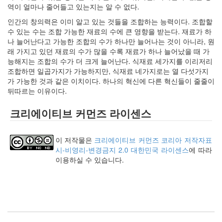
keyboard
역이 얼마나 줄어들고 있는지는 알 수 없다.
MX
인간의 창의력은 이미 알고 있는 것들을 조합하는 능력이다. 조합할
clear
수 있는 수는 조합 가능한 재료의 수에 큰 영향을 받는다. 재료가 하
미
나 늘어난다고 가능한 조합의 수가 하나만 늘어나는 것이 아니라, 원
디
래 가지고 있던 재료의 수가 많을 수록 재료가 하나 늘어났을 때 가
어
능해지는 조합의 수가 더 크게 늘어난다. 식재료 세가지를 이리저리
계,
조합하면 일곱가지가 가능하지만, 식재료 네가지로는 열 다섯가지
변
가 가능한 것과 같은 이치이다. 하나의 혁신에 다른 혁신들이 줄줄이
화,
뒤따르는 이유이다.
슬
로
크리에이티브 커먼즈 라이센스
우
뉴
스
이 저작물은
크리에이티브 커먼즈 코리아 저작자표
기
시-비영리-변경금지 2.0 대한민국 라이센스
에 따라
술,
이용하실 수 있습니다.
세
상,
속
도,
관
심
감