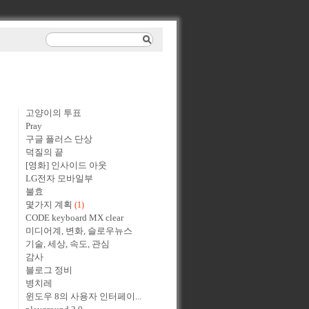
고양이의 투표
Pray
구글 플러스 단상
덕질의 끝
[영화] 인사이드 아웃
LG전자 모바일부
불효
몇가지 계획
(1)
CODE keyboard MX clear
미디어계, 변화, 슬로우뉴스
기술, 세상, 속도, 관심
감사
블로그 정비
병치레
윈도우 8의 사용자 인터페이...