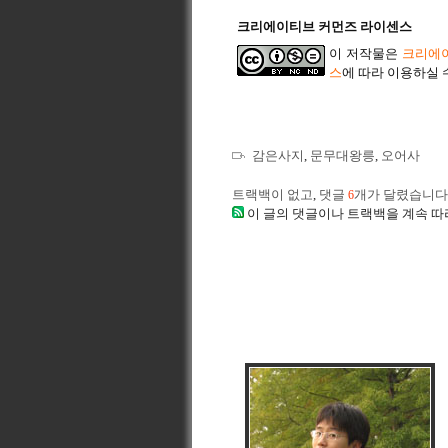
크리에이티브 커먼즈 라이센스
이 저작물은
크리에이
스
에 따라 이용하실 
감은사지
,
문무대왕릉
,
오어사
트랙백이 없고
,
댓글
개가 달렸습니다
6
이 글의 댓글이나 트랙백을 계속 따