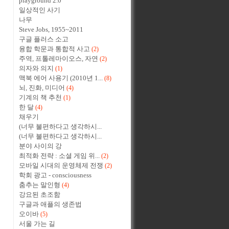
playground 2.0
일상적인 사기
나무
Steve Jobs, 1955~2011
구글 플러스 소고
융합 학문과 통합적 사고
(2)
주역, 프톨레마이오스, 자연
(2)
의자와 의지
(1)
맥북 에어 사용기 (2010년 1...
(8)
뇌, 진화, 미디어
(4)
기계의 책 추천
(1)
한 달
(4)
채우기
(너무 불편하다고 생각하시...
(너무 불편하다고 생각하시...
분야 사이의 강
최적화 전략 : 소셜 게임 위...
(2)
모바일 시대의 운영체제 전쟁
(2)
학회 광고 - consciousness
춤추는 말인형
(4)
강요된 초조함
구글과 애플의 생존법
오이바
(5)
서울 가는 길