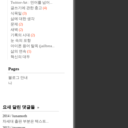
Twitter-Art : 언어를 넘어...
글쓰기에 관한 충고
(4)
식목일
(3)
삶에 대한 생각
문제
(2)
새벽
(2)
기록의 시대
(2)
눈 속의 포항
아이폰 용어 탈옥 (jailbrea...
삶의 연속
(1)
혁신의 대두
Pages
블로그 안내
나
요새 달린 댓글들
»
/ lunamoth
2014
차세대 출판 부분은 텍스트...
/ inureyes
2013