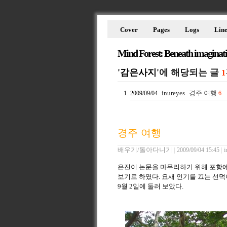
Cover
Pages
Logs
Line
Mind Forest: Beneath imaginat
'감은사지'
에 해당되는 글
1
inureyes
경주 여행
2009/09/04
6
경주 여행
배우기/돌아다니기
|
|
i
2009/09/04 15:45
은진이 논문을 마무리하기 위해 포항에 
보기로 하였다. 요새 인기를 끄는 선덕
9월 2일에 둘러 보았다.