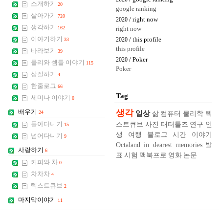
소개하기
20
google ranking
살아가기
720
/ right now
2020
생각하기
162
right now
이야기하기
/ this profile
33
2020
this profile
바라보기
39
/ Poker
2020
물리와 셈틀 이야기
115
Poker
삽질하기
4
한줄로그
66
Tag
세미나 이야기
0
생각
배우기
일상
24
삶
컴퓨터
물리학
텍
스트큐브
사진
태터툴즈
연구
인
돌아다니기
15
생
여행
블로그
시간
이야기
넘어다니기
9
Octaland in dearest memories
발
사랑하기
6
표
시험
맥북프로
영화
논문
커피와 차
0
차차차
4
텍스트큐브
2
마지막이야기
11