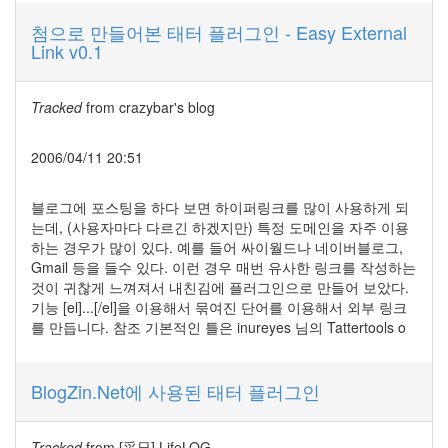
기
에
첨으로 만들어본 태터 플러그인 - Easy External
관
Link v0.1
한
충
고
Tracked
from
crazybar's blog
(4)
식
2006/04/11 20:51
목
일
(3)
블로그에 포스팅을 하다 보면 하이퍼링크를 많이 사용하게 되
삶
는데, (사용자마다 다르긴 하겠지만) 특정 도메인을 자주 이용
에
하는 경우가 많이 있다. 예를 들어 싸이월드나 네이버블로그,
대
Gmail 등을 들수 있다. 이런 경우 매번 유사한 링크를 작성하는
한
것이 귀찮게 느껴져서 내친김에 플러그인으로 만들어 보았다.
생
기능 [el]...[/el]을 이용해서 묶여진 단어를 이용해서 외부 링크
각
를 만듭니다. 참조 기본적인 틀은 inureyes 님의 Tattertools o
문
제
(2)
BlogZin.Net에 사용된 태터 플러그인
새
벽
(2)
Tracked
from
[采日] LifeLOG