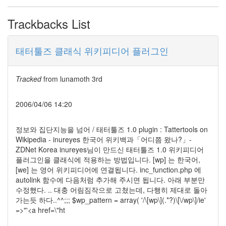
생
존
Trackbacks List
법
오
이
태터툴즈 클래식 위키피디어 플러그인
바
(5)
서
Tracked
from
lunamoth 3rd
울
가
2006/04/06 14:20
는
길
Twitter-
정보와 집단지능을 넘어 / 태터툴즈 1.0 plugin : Tattertools on
Art
Wikipedia - inureyes 한국어 위키백과「어디쯤 왔나?」-
:
ZDNet Korea inureyes님이 만드신 태터툴즈 1.0 위키피디어
언
플러그인을 클래식에 적용하는 방법입니다. [wp] 는 한국어,
어
[we] 는 영어 위키피디어에 연결됩니다. inc_function.php 에
를
autolink 함수에 다음처럼 추가해 주시면 됩니다. 아래 부분만
넘
수정했다. .. 대충 어림짐작으로 고쳤는데, 다행히 제대로 돌아
어...
가는듯 하다..^^;;; $wp_pattern = array( '/\[wp\](.*?)\[\/wp\]/ie'
글
=>"'<a href=\"ht
쓰