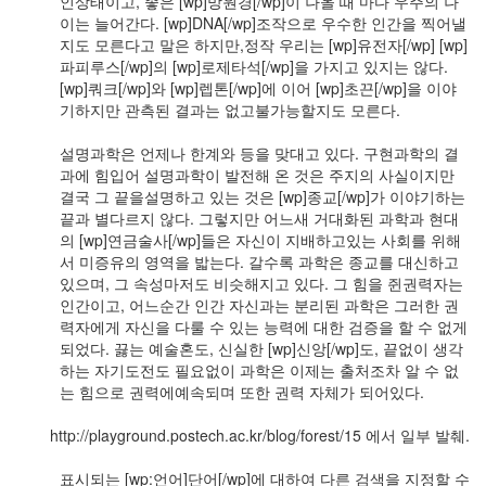
인상태이고, 좋은 [wp]망원경[/wp]이 나올 때 마다 우주의 나
(너
이는 늘어간다. [wp]DNA[/wp]조작으로 우수한 인간을 찍어낼
무
지도 모른다고 말은 하지만,정작 우리는 [wp]유전자[/wp] [wp]
불
파피루스[/wp]의 [wp]로제타석[/wp]을 가지고 있지는 않다.
편
[wp]쿼크[/wp]와 [wp]렙톤[/wp]에 이어 [wp]초끈[/wp]을 이야
하
기하지만 관측된 결과는 없고불가능할지도 모른다.
다
고
설명과학은 언제나 한계와 등을 맞대고 있다. 구현과학의 결
생
과에 힘입어 설명과학이 발전해 온 것은 주지의 사실이지만
각
결국 그 끝을설명하고 있는 것은 [wp]종교[/wp]가 이야기하는
하
끝과 별다르지 않다. 그렇지만 어느새 거대화된 과학과 현대
시...
의 [wp]연금술사[/wp]들은 자신이 지배하고있는 사회를 위해
분
서 미증유의 영역을 밟는다. 갈수록 과학은 종교를 대신하고
야
있으며, 그 속성마저도 비슷해지고 있다. 그 힘을 쥔권력자는
사
인간이고, 어느순간 인간 자신과는 분리된 과학은 그러한 권
이
력자에게 자신을 다룰 수 있는 능력에 대한 검증을 할 수 없게
의
되었다. 끓는 예술혼도, 신실한 [wp]신앙[/wp]도, 끝없이 생각
강
하는 자기도전도 필요없이 과학은 이제는 출처조차 알 수 없
최
는 힘으로 권력에예속되며 또한 권력 자체가 되어있다.
적
화
http://playground.postech.ac.kr/blog/forest/15 에서 일부 발췌.
전
략
표시되는 [wp:언어]단어[/wp]에 대하여 다른 검색을 지정할 수