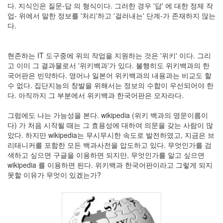
keyboard
다. 지식인은 질문-답 의 형식이다. 그러한 경우 '답' 에 대한 정제 작
MX
업- 위에서 말한 정보를 '처리'하고 '걸러내는' 단계-가 존재하지 않는
clear
다.
미
디
어
현존하는 IT 도구중에 위의 작업을 지원하는 것은 '위키' 이다. 그리
계,
고 이미 그 결과물로서 '위키백과'가 있다. 불행히도 위키백과의 한
변
국어판은 빈약하다. 영어나 일본어 위키백과의 내용과는 비교도 할
화,
수 없다. 집단지능의 창발을 위해서는 정보의 수합이 우선되어야 한
슬
다. 아직까지 그 부분에서 위키백과 한국어판은 모자라다.
로
우
그럼에도 나는 가능성을 본다. wikipedia (위키 백과의 영문이름이
뉴
다) 가 처음 시작될 때는 그 효용성에 대하여 의문을 갖는 사람이 많
스
았다. 하지만 wikipedia는 무시무시한 속도로 발전하였고, 지금은 브
기
리태니커를 포함한 모든 백과사전을 압도하고 있다. 무엇인가를 검
술,
색하고 싶으면 구글을 이용하면 되지만, 무엇인가를 알고 싶으면
세
wikipedia 를 이용하면 된다. 위키백과 한국어판이라고 그렇게 되지
상,
못할 이유가 무엇이 있겠는가?
속
도,
관
심
감