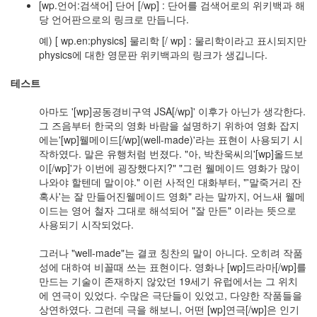
[wp.언어:검색어] 단어 [/wp] : 단어를 검색어로의 위키백과 해
의
당 언어판으로의 링크로 만듭니다.
지
(1)
예) [ wp.en:physics] 물리학 [/ wp] : 물리학이라고 표시되지만
맥
physics에 대한 영문판 위키백과의 링크가 생깁니다.
북
에
테스트
어
사
아마도 '[wp]공동경비구역 JSA[/wp]' 이후가 아닌가 생각한다.
용
그 즈음부터 한국의 영화 바람을 설명하기 위하여 영화 잡지
기
에는'[wp]웰메이드[/wp](well-made)'라는 표현이 사용되기 시
(2010
작하였다. 말은 유행처럼 번졌다. "아, 박찬욱씨의'[wp]올드보
년
이[/wp]'가 이번에 굉장했다지?" "그런 웰메이드 영화가 많이
1...
나와야 할텐데 말이야." 이런 사적인 대화부터, "'말죽거리 잔
(8)
혹사'는 잘 만들어진웰메이드 영화" 라는 말까지, 어느새 웰메
뇌,
이드는 영어 철자 그대로 해석되어 "잘 만든" 이라는 뜻으로
진
사용되기 시작되었다.
화,
미
그러나 "well-made"는 결코 칭찬의 말이 아니다. 오히려 작품
디
성에 대하여 비꼴때 쓰는 표현이다. 영화나 [wp]드라마[/wp]를
어
만드는 기술이 존재하지 않았던 19세기 유럽에서는 그 위치
(4)
에 연극이 있었다. 수많은 극단들이 있었고, 다양한 작품들을
기
상연하였다. 그런데 극을 해보니, 어떤 [wp]연극[/wp]은 인기