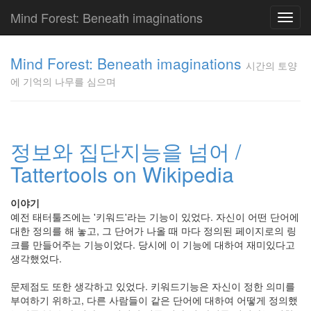
Mind Forest: Beneath imaginations
Toggl
navig
고
양
Mind Forest: Beneath imaginations
시간의 토양
이
에 기억의 나무를 심으며
의
투
표
Pray
구
정보와 집단지능을 넘어 /
글
Tattertools on Wikipedia
플
러
스
이야기
단
예전 태터툴즈에는 '키워드'라는 기능이 있었다. 자신이 어떤 단어에
상
대한 정의를 해 놓고, 그 단어가 나올 때 마다 정의된 페이지로의 링
덕
크를 만들어주는 기능이었다. 당시에 이 기능에 대하여 재미있다고
질
생각했었다.
의
끝
문제점도 또한 생각하고 있었다. 키워드기능은 자신이 정한 의미를
[영
부여하기 위하고, 다른 사람들이 같은 단어에 대하여 어떻게 정의했
화]