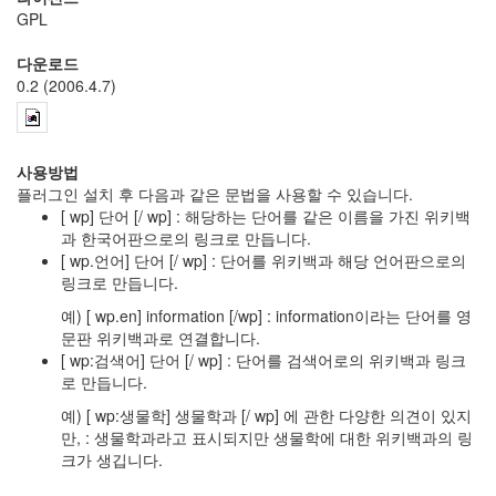
문
GPL
과
통
다운로드
합
0.2 (2006.4.7)
적
사
고
(2)
사용방법
주
플러그인 설치 후 다음과 같은 문법을 사용할 수 있습니다.
역,
[ wp] 단어 [/ wp] : 해당하는 단어를 같은 이름을 가진 위키백
프
과 한국어판으로의 링크로 만듭니다.
톨
[ wp.언어] 단어 [/ wp] : 단어를 위키백과 해당 언어판으로의
레
링크로 만듭니다.
마
이
예) [ wp.en] information [/wp] : information이라는 단어를 영
오
문판 위키백과로 연결합니다.
스,
[ wp:검색어] 단어 [/ wp] : 단어를 검색어로의 위키백과 링크
자
로 만듭니다.
연
예) [ wp:생물학] 생물학과 [/ wp] 에 관한 다양한 의견이 있지
(2)
만, : 생물학과라고 표시되지만 생물학에 대한 위키백과의 링
의
크가 생깁니다.
자
와