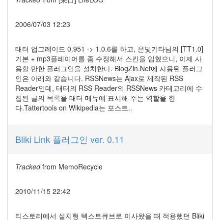
기
록
2006/07/03 12:23
의
시
대
태터 업그레이드 0.951 -> 1.0.6를 하고, 은빛기타님의 [TT1.0]
(2)
기본 + mp3플레이어를 좀 수정해서 스킨을 입혔으니, 이제 사
눈
용할 만한 플러그인을 설치한다. BlogZin.Net에 사용된 플러그
속
인은 아래와 같습니다. RSSNews는 Ajax로 제작된 RSS
의
Reader인데, 태터의 RSS Reader의 RSSNews 카테고리에 수
포
집된 글의 목록을 태터 메뉴에 표시해 주는 역할을 한
항
다.Tattertools on Wikipedia는 포스트..
아
이
폰
Bliki Link 플러그인 ver. 0.11
용
어
탈
Tracked
from
MemoRecycle
옥
(jailbrea...
2010/11/15 22:42
삶
의
연
티스토리에서 설치형 텍스트큐브로 이사왔을 때 적용했던 Bliki