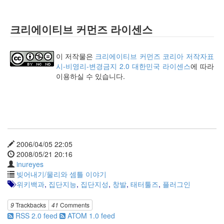
광
고
-
크리에이티브 커먼즈 라이센스
consciousness
춤
추
이 저작물은
크리에이티브 커먼즈 코리아 저작자표
는
시-비영리-변경금지 2.0 대한민국 라이센스
에 따라
말
이용하실 수 있습니다.
인
형
(4)
강
요
된
초
2006/04/05 22:05
조
2008/05/21 20:16
함
inureyes
구
빚어내기/물리와 셈틀 이야기
글
위키백과
,
집단지능
,
집단지성
,
창발
,
태터툴즈
,
플러그인
과
애
9
Trackbacks
41
Comments
플
RSS 2.0 feed
ATOM 1.0 feed
의