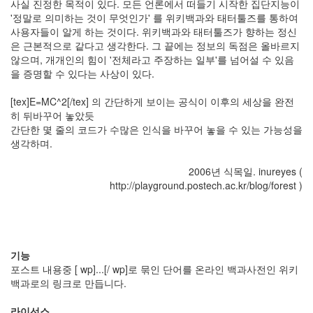
사실 진정한 목적이 있다. 모든 언론에서 떠들기 시작한 집단지능이
2.0
'정말로 의미하는 것이 무엇인가' 를 위키백과와 태터툴즈를 통하여
일
사용자들이 알게 하는 것이다. 위키백과와 태터툴즈가 향하는 정신
상
은 근본적으로 같다고 생각한다. 그 끝에는 정보의 독점은 올바르지
적
않으며, 개개인의 힘이 '전체라고 주장하는 일부'를 넘어설 수 있음
인
을 증명할 수 있다는 사상이 있다.
사
기
[tex]E=MC^2[/tex] 의 간단하게 보이는 공식이 이후의 세상을 완전
나
히 뒤바꾸어 놓았듯
무
간단한 몇 줄의 코드가 수많은 인식을 바꾸어 놓을 수 있는 가능성을
Steve
생각하며.
Jobs,
1955~2011
2006년 식목일. inureyes (
구
http://playground.postech.ac.kr/blog/forest )
글
플
러
스
소
기능
고
포스트 내용중 [ wp]...[/ wp]로 묶인 단어를 온라인 백과사전인 위키
융
백과로의 링크로 만듭니다.
합
학
라이선스