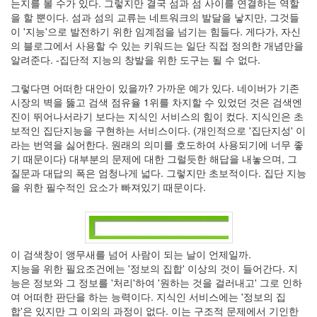
는지를 볼 수가 있다. 그렇지만 결국 섬과 섬 사이를 연결하는 역할
인
을 할 뿐이다. 섬과 섬의 교류는 네트워크의 발달을 낳지만, 그것들
사
이 '지능'으로 발전하기 위한 임계점을 넘기는 힘들다. 게다가, 자신
이
의 블로그에서 사용할 수 있는 키워드는 일단 직접 정의한 개념만을
드
알려준다. -집단적 지능의 창발을 위한 도구는 될 수 없다.
아
웃
그렇다면 어떠한 대안이 있을까? 가까운 예가 있다. 네이버가 기존
LG
시장의 벽을 뚫고 검색 점유율 1위를 차지할 수 있었던 것은 검색엔
전
진이 뛰어나서라기 보다는 지식인 서비스의 힘이 컸다. 지식인은 초
자
보적인 집단지능을 구현하는 서비스이다. (개인적으로 '집단지성' 이
모
라는 번역을 싫어한다. 원래의 의미를 호도하여 사용되기에 너무 좋
바
기 때문이다) 대부분의 문제에 대한 그럴듯한 해답을 내놓으며, 그
일
질문과 대답의 폭은 엄청나게 넓다. 그렇지만 초보적이다. 집단 지능
부
을 위한 필수적인 요소가 빠져있기 때문이다.
불
효
몇
가
지
이 검색창이 앵무새를 넘어 사람이 되는 날이 언제일까.
계
지능을 위한 필요조건에는 '정보의 집합' 이상의 것이 들어간다. 지
획
능은 정보와 그 정보를 '처리'하여 '원하는 것을 걸러내고' 그로 인하
(1)
여 어떠한 판단을 하는 능력이다. 지식인 서비스에는 '정보의 집
CODE
합'은 있지만 그 이외의 과정이 없다. 이는 구조적 문제에서 기인한