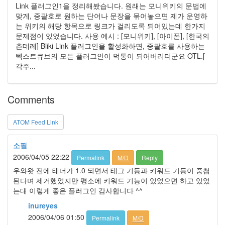
속
Link 플러그인1을 정리해봤습니다. 원래는 모니위키의 문법에
(1)
맞게, 중괄호로 원하는 단어나 문장을 묶어놓으면 제가 운영하
혁
는 위키의 해당 항목으로 링크가 걸리도록 되어있는데 한가지
신
문제점이 있었습니다. 사용 예시 : [모니위키], [아이폰], [한국의
의
츤데레] Bliki Link 플러그인을 활성화하면, 중괄호를 사용하는
대
텍스트큐브의 모든 플러그인이 먹통이 되어버리더군요 OTL.[
두
각주...
Notices
Comments
블
로
ATOM Feed Link
그
안
소필
내
2006/04/05 22:22
By
Permalink
M/D
Reply
inureyes
우와왓 전에 태더가 1.0 되면서 태그 기등과 키워드 기등이 중첩
된다며 제거했었지만 평소에 키워드 기능이 있었으면 하고 있었
나
는대 이렇게 좋은 플러그인 감사합니다 ^^
By
inureyes
inureyes
2006/04/06 01:50
Permalink
M/D