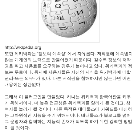
사
블
로
그
정
비
병
http://wikipedia.org
치
또한 위키백과는 '정보의 예속성' 에서 자유롭다. 저작권에 예속받지
레
않는 개개인의 노력으로 만들어졌기 때문이다. 갈수록 정보의 저작
윈
권을 쥐고 사용료를 요구하는 경우가 늘어나고 있다. 위키백과의 정
도
보는 무료이다. 동시에 사용자들은 자신의 지식을 위키백과에 더할
우
권리-또는 의무- 가 있다. 다른 저작권을 침해하지만 않는다면 어떤
8
내용이든 상관없다.
의
사
그래서 이 플러그인을 만들었다. 하나는 위키백과 한국어판을 키우
용
기 위해서이다. 더 높은 접근성은 위키백과를 알리게 될 것이고, 참
자
여자를 늘리게 될 것이다. 다른 목적은 태터툴즈에 키워드를 대신하
인
는 고차원적인 지능을 주기 위해서이다. 태터툴즈가 블로그를 넘어
터
그 운영자와 함께하는 지능적 존재가 되도록 하기 위한 강력한 방법
페
이 될 것이다.
이...
playground