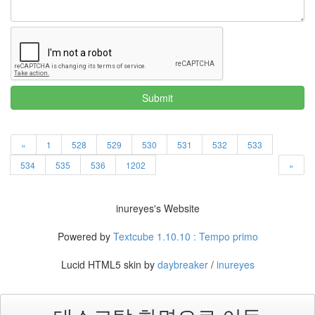
Submit
«
1
528
529
530
531
532
533
534
535
536
1202
»
inureyes's Website
Powered by
Textcube 1.10.10 : Tempo primo
Lucid HTML5 skin by
daybreaker
/
inureyes