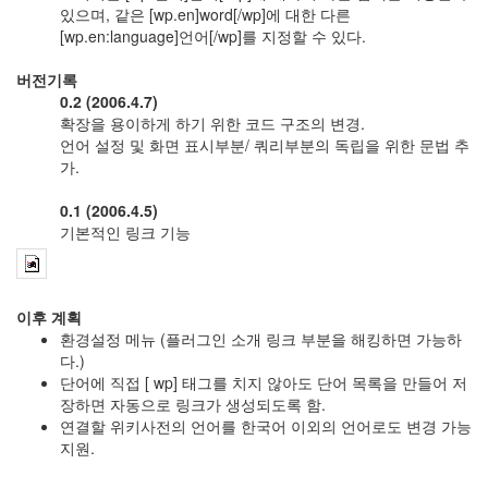
:
있으며, 같은 [wp.en]word[/wp]에 대한 다른
소
[wp.en:language]언어[/wp]를 지정할 수 있다.
셜
게
버전기록
임
0.2 (2006.4.7)
위...
확장을 용이하게 하기 위한 코드 구조의 변경.
(2)
언어 설정 및 화면 표시부분/ 쿼리부분의 독립을 위한 문법 추
모
가.
바
일
0.1 (2006.4.5)
시
기본적인 링크 기능
대
의
운
영
이후 계획
체
환경설정 메뉴 (플러그인 소개 링크 부분을 해킹하면 가능하
제
다.)
전
단어에 직접 [ wp] 태그를 치지 않아도 단어 목록을 만들어 저
쟁
장하면 자동으로 링크가 생성되도록 함.
(2)
연결할 위키사전의 언어를 한국어 이외의 언어로도 변경 가능
학
지원.
회