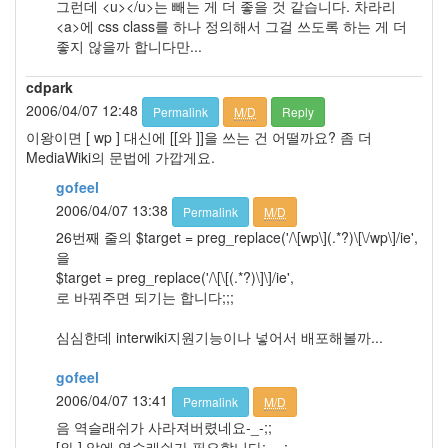
그런데 <u></u>는 빼는 게 더 좋을 것 같습니다. 차라리
<a>에 css class를 하나 정의해서 그걸 쓰도록 하는 게 더
좋지 않을까 합니다만...
cdpark
2006/04/07 12:48
Permalink
M/D
Reply
이왕이면 [ wp ] 대신에 [[와 ]]을 쓰는 건 어떨까요? 좀 더
MediaWiki의 문법에 가깝게요.
gofeel
2006/04/07 13:38
Permalink
M/D
26번째 줄의 $target = preg_replace('/\[wp\](.*?)\[\/wp\]/ie',
을
$target = preg_replace('/\[\[(.*?)\]\]/ie',
로 바꿔주면 되기는 합니다;;;
심심한데 interwiki지원기능이나 넣어서 배포해볼까...
gofeel
2006/04/07 13:41
Permalink
M/D
음 역슬래쉬가 사라져버렸네요-_-;;
[와 ] 앞에 역슬래쉬가 필요합니다;-_-;