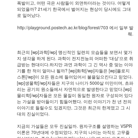
계
폭발이고, 어떤 극은 사람들이 외면하더라는 것이다. 어떻게
의
되었을까? 21세기 한국에서 벌어지는 현상이 당시에도 그대
책
로 일어났다.
추
천
http://playground.postech.ac.kr/blog/forest/703 에서 일부 발
(1)
췌.
한
달
(4)
최근의 [wp]과학[/wp] 맹신적인 일련의 모습들을 보면서 몇가
채
지 생각을 하게 된다. 과학이 전지전능의 어떠한 '대상'으로 취
우
급받는 현대이다.하지만 과연 과학이 그 긴 역사 중 맞는 이야
기
기를 한 적이 얼마나 될까? [wp]화학[/wp]자들은 [wp]플로지
(너
스톤[/wp]이 모든 원소에 들어있어서 불을일으킨다고 믿었다.
무
[wp]생물학[/wp]자들은 지구의 나이가 5000살 미만이며, 초파
불
리는 공기의 원소들에서 자연적으로 발생한다고 믿었다.[wp]
편
물리학[/wp]자들은 모든 물질이 동일한 원자로 구성되어 있다
하
는 가설을 받아들이기 힘들어했다. 이런 이야기가 천 년 전의
다
이야기로 들릴수도 있겠지만, 그것은 최근의 한계였고 그 시
고
대의 진실이었다.
생
각
지금의 가설들은 모두 진실일까. 원자구조를 설명하는 VSPR
하
이론은 70년대에 수정되었다. 지구의 나이는 아직도 고무줄
시...