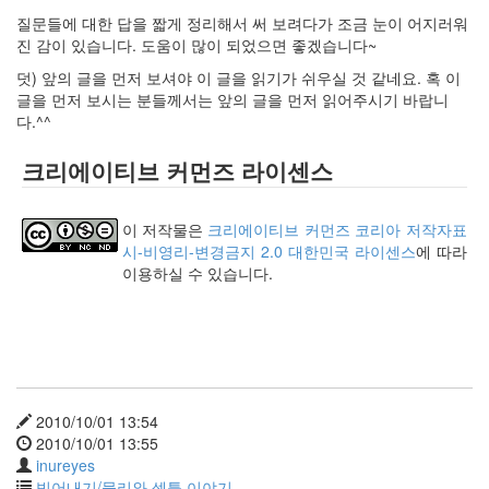
생
질문들에 대한 답을 짧게 정리해서 써 보려다가 조금 눈이 어지러워
존
진 감이 있습니다. 도움이 많이 되었으면 좋겠습니다~
법
덧) 앞의 글을 먼저 보셔야 이 글을 읽기가 쉬우실 것 같네요. 혹 이
오
글을 먼저 보시는 분들께서는 앞의 글을 먼저 읽어주시기 바랍니
이
다.^^
바
(5)
크리에이티브 커먼즈 라이센스
서
울
가
이 저작물은
크리에이티브 커먼즈 코리아 저작자표
는
시-비영리-변경금지 2.0 대한민국 라이센스
에 따라
길
이용하실 수 있습니다.
Twitter-
Art
:
언
어
를
넘
2010/10/01 13:54
어...
2010/10/01 13:55
글
inureyes
쓰
빚어내기/물리와 셈틀 이야기