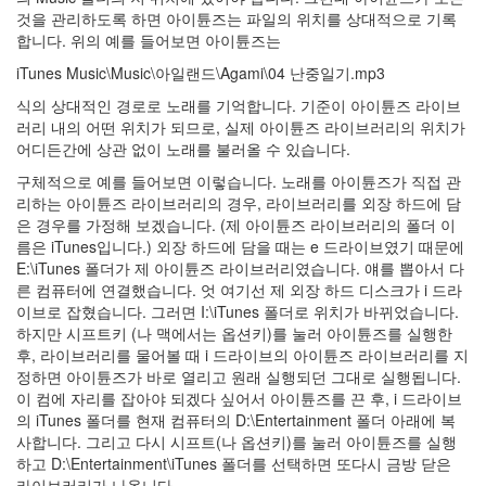
의
것을 관리하도록 하면 아이튠즈는 파일의 위치를 상대적으로 기록
지
합니다. 위의 예를 들어보면 아이튠즈는
(1)
iTunes Music\Music\아일랜드\Agami\04 난중일기.mp3
맥
북
식의 상대적인 경로로 노래를 기억합니다. 기준이 아이튠즈 라이브
에
러리 내의 어떤 위치가 되므로, 실제 아이튠즈 라이브러리의 위치가
어
어디든간에 상관 없이 노래를 불러올 수 있습니다.
사
구체적으로 예를 들어보면 이렇습니다. 노래를 아이튠즈가 직접 관
용
리하는 아이튠즈 라이브러리의 경우, 라이브러리를 외장 하드에 담
기
은 경우를 가정해 보겠습니다. (제 아이튠즈 라이브러리의 폴더 이
(2010
름은 iTunes입니다.) 외장 하드에 담을 때는 e 드라이브였기 때문에
년
E:\iTunes 폴더가 제 아이튠즈 라이브러리였습니다. 얘를 뽑아서 다
1...
른 컴퓨터에 연결했습니다. 엇 여기선 제 외장 하드 디스크가 i 드라
(8)
이브로 잡혔습니다. 그러면 I:\iTunes 폴더로 위치가 바뀌었습니다.
뇌,
하지만 시프트키 (나 맥에서는 옵션키)를 눌러 아이튠즈를 실행한
진
후, 라이브러리를 물어볼 때 i 드라이브의 아이튠즈 라이브러리를 지
화,
정하면 아이튠즈가 바로 열리고 원래 실행되던 그대로 실행됩니다.
미
이 컴에 자리를 잡아야 되겠다 싶어서 아이튠즈를 끈 후, i 드라이브
디
의 iTunes 폴더를 현재 컴퓨터의 D:\Entertainment 폴더 아래에 복
어
사합니다. 그리고 다시 시프트(나 옵션키)를 눌러 아이튠즈를 실행
(4)
하고 D:\Entertainment\iTunes 폴더를 선택하면 또다시 금방 닫은
기
라이브러리가 나옵니다.