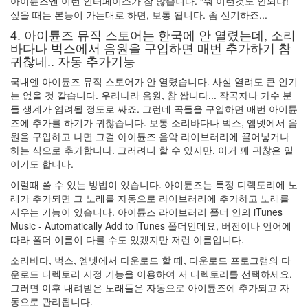
아이튠즈엔 이런 인터페이스가 참 많습니다. “뭐 이런것도 안되냐!”
:
싶을 때는 본능이 가는대로 하면, 보통 됩니다. 좀 신기하죠...
소
4. 아이튠즈 뮤직 스토어는 한국에 안 열렸는데, 소리
셜
바다나 벅스에서 음원을 구입하면 매번 추가하기 참
게
귀찮네.. 자동 추가기능
임
위...
국내엔 아이튠즈 뮤직 스토어가 안 열렸습니다. 사실 열려도 큰 인기
(2)
는 없을 것 같습니다. 우리나라 음원, 참 쌉니다... 작곡자나 가수 분
모
들 생계가 염려될 정도로 싸죠. 그런데 곡들을 구입하면 매번 아이튠
바
즈에 추가를 하기가 귀찮습니다. 보통 소리바다나 벅스, 엠넷에서 음
일
원을 구입하고 나면 그걸 아이튠즈 음악 라이브러리에 끌어넣거나
시
하는 식으로 추가합니다. 그러려니 할 수 있지만, 이거 꽤 귀찮은 일
대
이기도 합니다.
의
이럴때 쓸 수 있는 방법이 있습니다. 아이튠즈는 특정 디렉토리에 노
운
래가 추가되면 그 노래를 자동으로 라이브러리에 추가하고 노래를
영
지우는 기능이 있습니다. 아이튠즈 라이브러리 폴더 안의 iTunes
체
Music - Automatically Add to iTunes 폴더인데요, 버전이나 언어에
제
따라 폴더 이름이 다를 수도 있겠지만 저런 이름입니다.
전
쟁
소리바다, 벅스, 엠넷에서 다운로드 할 때, 다운로드 프로그램의 다
(2)
운로드 디렉토리 지정 기능을 이용하여 저 디렉토리를 선택하세요.
학
그러면 이후 내려받은 노래들은 자동으로 아이튠즈에 추가되고 자
회
동으로 관리됩니다.