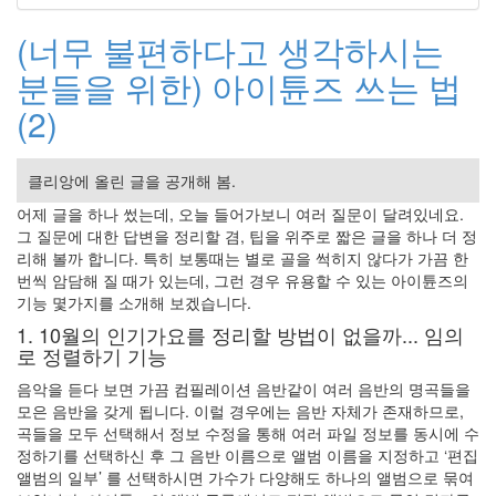
keyboard
MX
(너무 불편하다고 생각하시는
clear
미
분들을 위한) 아이튠즈 쓰는 법
디
(2)
어
계,
변
클리앙에 올린 글을 공개해 봄.
화,
슬
어제 글을 하나 썼는데, 오늘 들어가보니 여러 질문이 달려있네요.
로
그 질문에 대한 답변을 정리할 겸, 팁을 위주로 짧은 글을 하나 더 정
우
리해 볼까 합니다. 특히 보통때는 별로 골을 썩히지 않다가 가끔 한
뉴
번씩 암담해 질 때가 있는데, 그런 경우 유용할 수 있는 아이튠즈의
스
기능 몇가지를 소개해 보겠습니다.
기
1. 10월의 인기가요를 정리할 방법이 없을까... 임의
술,
로 정렬하기 기능
세
상,
음악을 듣다 보면 가끔 컴필레이션 음반같이 여러 음반의 명곡들을
속
모은 음반을 갖게 됩니다. 이럴 경우에는 음반 자체가 존재하므로,
도,
곡들을 모두 선택해서 정보 수정을 통해 여러 파일 정보를 동시에 수
관
정하기를 선택하신 후 그 음반 이름으로 앨범 이름을 지정하고 ‘편집
심
앨범의 일부’ 를 선택하시면 가수가 다양해도 하나의 앨범으로 묶여
감