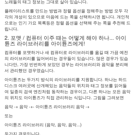
노래들의 태그 정보는 그대로 살아 있습니다.
2.0
일
플레이리스트를 만드는 방법과 정렬 옵션을 정해주는 방법 모두 각
상
각의 개성이 있으므로 마음에 드는 쪽을 선택하시면 됩니다. 개인적
적
으로는 인기 가요 목록등은 정렬 옵션을 선택해 주는 쪽을 추천해 드
인
립니다.
사
2. 포맷 / 컴퓨터 이주 때는 어떻게 해야 하나... 아이
기
튠즈 라이브러리를 아이튠즈에게!
나
무
컴퓨터를 포맷하거나 새 컴퓨터로 라이브러리를 옮길 때 가끔 예전
Steve
의 라이브러리를 잃어버리는 경우들이 있습니다. 많은 경우가 있습
Jobs,
니다만, 가장 빈번하게 보았던 경우는 라이브러리와 음악을 분리해
1955~2011
서 관리했던 경우였습니다.
구
아이튠즈는 두가지 방식의 라이브러리를 지원합니다. 하나는 하드
글
디스크 여러곳에 산개해있는 음악들의 위치와 태그 정보를 읽어들
플
여 일종의 검색 엔진처럼 동작하는 경우이고, 다른 하나는 모든 음악
러
의 위치도 아이튠즈가 직접 관리하는 식입니다. 그림을 그려보면
스
소
음악 -+ 음악 -+- 아이튠즈 라이브러리 음악 -+
고
또는
융
합
아이튠즈 라이브러리 (음악, 음악, 음악...)
학
두가지 경우입니다.