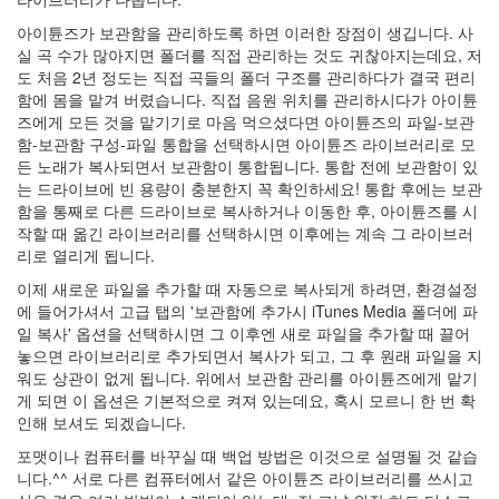
계
의
아이튠즈가 보관함을 관리하도록 하면 이러한 장점이 생깁니다. 사
책
실 곡 수가 많아지면 폴더를 직접 관리하는 것도 귀찮아지는데요, 저
추
도 처음 2년 정도는 직접 곡들의 폴더 구조를 관리하다가 결국 편리
천
함에 몸을 맡겨 버렸습니다. 직접 음원 위치를 관리하시다가 아이튠
(1)
즈에게 모든 것을 맡기기로 마음 먹으셨다면 아이튠즈의 파일-보관
한
함-보관함 구성-파일 통합을 선택하시면 아이튠즈 라이브러리로 모
달
든 노래가 복사되면서 보관함이 통합됩니다. 통합 전에 보관함이 있
(4)
는 드라이브에 빈 용량이 충분한지 꼭 확인하세요! 통합 후에는 보관
채
함을 통째로 다른 드라이브로 복사하거나 이동한 후, 아이튠즈를 시
우
작할 때 옮긴 라이브러리를 선택하시면 이후에는 계속 그 라이브러
기
리로 열리게 됩니다.
(너
이제 새로운 파일을 추가할 때 자동으로 복사되게 하려면, 환경설정
무
에 들어가셔서 고급 탭의 '보관함에 추가시 iTunes Media 폴더에 파
불
일 복사' 옵션을 선택하시면 그 이후엔 새로 파일을 추가할 때 끌어
편
놓으면 라이브러리로 추가되면서 복사가 되고, 그 후 원래 파일을 지
하
워도 상관이 없게 됩니다. 위에서 보관함 관리를 아이튠즈에게 맡기
다
게 되면 이 옵션은 기본적으로 켜져 있는데요, 혹시 모르니 한 번 확
고
인해 보셔도 되겠습니다.
생
각
포맷이나 컴퓨터를 바꾸실 때 백업 방법은 이것으로 설명될 것 같습
하
니다.^^ 서로 다른 컴퓨터에서 같은 아이튠즈 라이브러리를 쓰시고
시...