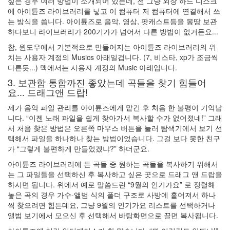
싶은 경우 여러 방법이 소개되어 있는데, 전 그냥 외장 하드 디스크
(너
에 아이튠즈 라이브러리를 넣고 이 컴퓨터 저 컴퓨터에 연결해서 쓰
무
는 방식을 씁니다. 아이튠즈로 음악, 영상, 팟캐스트등을 몽땅 보관
불
하다보니 라이브러리가 200기가가 넘어서 다른 방법이 없거든요...
편
참, 윈도우에서 기본적으로 만들어지는 아이튠즈 라이브러리의 위
하
치는 사용자 계정의 Musics 아래일겁니다. (7, 비스타, xp가 조금씩
다
다른듯...) 맥에서는 사용자 계정의 Music 아래입니다.
고
생
3. 보관함 통합까진 좋았는데 곡들을 찾기 힘들어
요... 드래그앤 드랍!
각
하
제가 음악 파일 관리를 아이튠즈에게 맡긴 후 처음 한 불평이 기억납
시...
니다. “이젠 노래 파일을 쉽게 찾아가서 복사할 수가 없어졌네!” 그래
분
서 처음 찾은 방법은 오른쪽 마우스 버튼을 눌러 탐색기에서 보기 선
야
택해서 파일을 하나하나 찾는 방법이었습니다. 그걸 보다 못한 친구
사
가 “그렇게 불편하게 만들었겠냐?” 하더군요.
이
의
아이튠즈 라이브러리에 든 곡들 중 원하는 곡들을 복사하기 위해서
강
는 그 파일들을 선택하신 후 복사하고 싶은 곳으로 드래그 앤 드랍을
최
하시면 됩니다. 위에서 예로 말씀드린 “9월의 인기가요” 로 정렬해
적
놓은 곡의 경우 가수-앨범 식의 폴더 구조로 사방에 흩어져서 하나
화
씩 찾으려면 힘든데요, 그냥 9월의 인기가요 리스트를 선택하거나
전
앨범 보기에서 모으신 후 선택해서 바탕화면으로 끌면 복사됩니다.
략