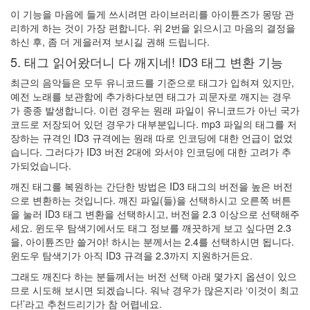
광
이 기능을 마음에 들게 쓰시려면 라이브러리를 아이튠즈가 몽땅 관
고
리하게 하는 것이 가장 편합니다. 위 2번을 읽으시고 마음의 결정을
-
하신 후, 좀 더 게을러져 보시길 권해 드립니다.
consciousness
춤
5. 태그 읽어왔더니 다 깨지네! ID3 태그 변환 기능
추
최근의 음악들은 모두 유니코드를 기준으로 태그가 입혀져 있지만,
는
예전 노래를 보관함에 추가하다보면 태그가 괴문자로 깨지는 경우
말
가 종종 발생합니다. 이런 경우는 원래 파일이 유니코드가 아닌 국가
인
코드로 저장되어 있던 경우가 대부분입니다. mp3 파일의 태그를 저
형
장하는 규격인 ID3 규격에는 원래 따로 인코딩에 대한 언급이 없었
(4)
습니다. 그러다가 ID3 버전 2대에 와서야 인코딩에 대한 고려가 추
강
가되었습니다.
요
된
깨진 태그를 복원하는 간단한 방법은 ID3 태그의 버전을 높은 버전
초
으로 변환하는 것입니다. 깨진 파일(들)을 선택하시고 오른쪽 버튼
조
을 눌러 ID3 태그 변환을 선택하시고, 버전을 2.3 이상으로 선택해주
함
세요. 윈도우 탐색기에서도 태그 정보를 깨끗하게 보고 싶다면 2.3
구
을, 아이튠즈만 쓸거야! 하시는 분께서는 2.4를 선택하시면 됩니다.
글
윈도우 탐색기가 아직 ID3 규격을 2.3까지 지원하거든요.
과
그래도 깨진다 하는 분들께서는 버전 선택 아래 몇가지 옵션이 있으
애
므로 시도해 보시면 되겠습니다. 워낙 경우가 많은지라 ‘이것이 최고
플
다!’라고 추천드리기가 참 어렵네요.
의