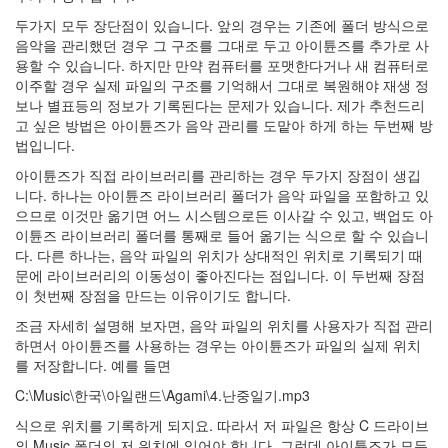
문
과
두가지 모두 장단점이 있습니다. 앞의 경우는 기존에 폴더 방식으로
통
음악을 관리했던 경우 그 구조를 그대로 두고 아이튠즈를 추가로 사
합
용할 수 있습니다. 하지만 만약 컴퓨터를 포맷한다거나 새 컴퓨터로
적
이주할 경우 실제 파일의 구조를 기억해서 그대로 복원해야 재생 정
사
보나 별표등의 정보가 기록된다는 문제가 있습니다. 제가 추천드리
고
고 싶은 방법은 아이튠즈가 음악 관리를 도맡아 하게 하는 두번째 방
(2)
법입니다.
주
아이튠즈가 직접 라이브러리를 관리하는 경우 두가지 장점이 생깁
역,
니다. 하나는 아이튠즈 라이브러리 폴더가 음악 파일을 포함하고 있
프
으므로 이것만 옮기면 어느 시스템으로든 이사갈 수 있고, 백업도 아
톨
이튠즈 라이브러리 폴더를 통째로 들어 옮기는 식으로 할 수 있습니
레
다. 다른 하나는, 음악 파일의 위치가 상대적인 위치로 기록되기 때
마
문에 라이브러리의 이동성이 좋아진다는 점입니다. 이 두번째 장점
이
이 첫번째 장점을 만드는 이유이기도 합니다.
오
스,
조금 자세히 설명해 보자면, 음악 파일의 위치를 사용자가 직접 관리
자
하면서 아이튠즈를 사용하는 경우는 아이튠즈가 파일의 실제 위치
연
를 저장합니다. 예를 들면
(2)
C:\Music\한국\아일랜드\Agami\4.난중일기.mp3
의
자
식으로 위치를 기록하게 되지요. 따라서 저 파일은 항상 C 드라이브
와
의 Music 폴더의 저 위치에 있어야 합니다. 그런데 아이튠즈가 모든