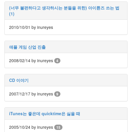
인
(너무 불편하다고 생각하시는 분들을 위한) 아이튠즈 쓰는 법
사
(1)
이
드
2010/10/01
아
by inureyes
웃
LG
전
애플 게임 산업 진출
자
모
2008/02/14
by inureyes
4
바
일
부
CD 이야기
불
효
몇
2007/12/17
by inureyes
9
가
지
계
iTunes는 좋은데 quicktime은 싫을 때
획
(1)
2005/10/24
by inureyes
CODE
15