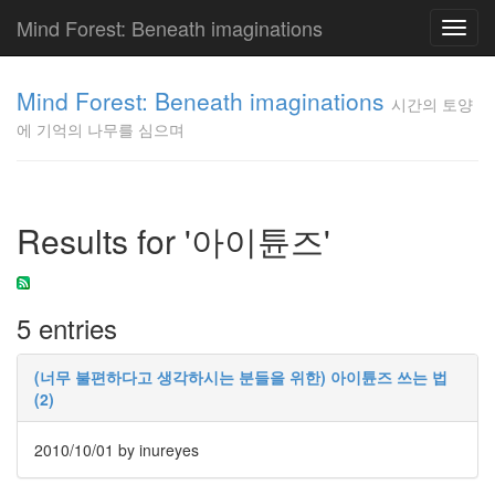
Mind Forest: Beneath imaginations
Toggl
navig
고
양
Mind Forest: Beneath imaginations
시간의 토양
이
에 기억의 나무를 심으며
의
투
표
Pray
구
Results for '아이튠즈'
글
플
러
스
5 entries
단
상
덕
(너무 불편하다고 생각하시는 분들을 위한) 아이튠즈 쓰는 법
질
(2)
의
끝
2010/10/01
by inureyes
[영
화]