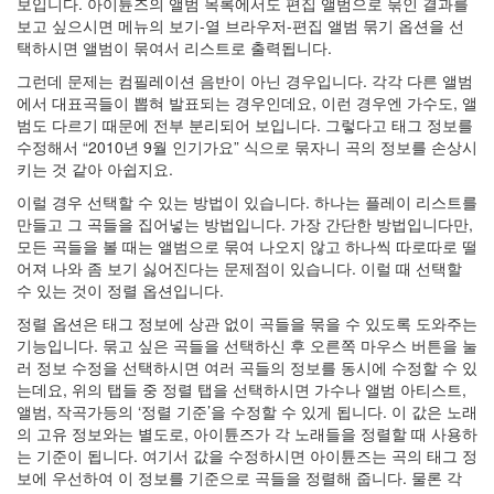
보입니다. 아이튠즈의 앨범 목록에서도 편집 앨범으로 묶인 결과를
사
보고 싶으시면 메뉴의 보기-열 브라우저-편집 앨범 묶기 옵션을 선
블
택하시면 앨범이 묶여서 리스트로 출력됩니다.
로
그런데 문제는 컴필레이션 음반이 아닌 경우입니다. 각각 다른 앨범
그
에서 대표곡들이 뽑혀 발표되는 경우인데요, 이런 경우엔 가수도, 앨
정
범도 다르기 때문에 전부 분리되어 보입니다. 그렇다고 태그 정보를
비
수정해서 “2010년 9월 인기가요” 식으로 묶자니 곡의 정보를 손상시
병
키는 것 같아 아쉽지요.
치
레
이럴 경우 선택할 수 있는 방법이 있습니다. 하나는 플레이 리스트를
윈
만들고 그 곡들을 집어넣는 방법입니다. 가장 간단한 방법입니다만,
도
모든 곡들을 볼 때는 앨범으로 묶여 나오지 않고 하나씩 따로따로 떨
우
어져 나와 좀 보기 싫어진다는 문제점이 있습니다. 이럴 때 선택할
8
수 있는 것이 정렬 옵션입니다.
의
정렬 옵션은 태그 정보에 상관 없이 곡들을 묶을 수 있도록 도와주는
사
기능입니다. 묶고 싶은 곡들을 선택하신 후 오른쪽 마우스 버튼을 눌
용
러 정보 수정을 선택하시면 여러 곡들의 정보를 동시에 수정할 수 있
자
는데요, 위의 탭들 중 정렬 탭을 선택하시면 가수나 앨범 아티스트,
인
앨범, 작곡가등의 ‘정렬 기준’을 수정할 수 있게 됩니다. 이 값은 노래
터
의 고유 정보와는 별도로, 아이튠즈가 각 노래들을 정렬할 때 사용하
페
는 기준이 됩니다. 여기서 값을 수정하시면 아이튠즈는 곡의 태그 정
이...
보에 우선하여 이 정보를 기준으로 곡들을 정렬해 줍니다. 물론 각
playground