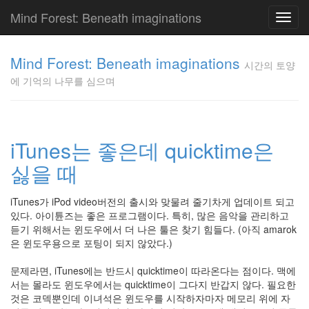
Mind Forest: Beneath imaginations
Toggl
navig
고
양
Mind Forest: Beneath imaginations
시간의 토양
이
에 기억의 나무를 심으며
의
투
표
Pray
구
iTunes는 좋은데 quicktime은
글
싫을 때
플
러
스
iTunes가 iPod video버전의 출시와 맞물려 줄기차게 업데이트 되고
단
있다. 아이튠즈는 좋은 프로그램이다. 특히, 많은 음악을 관리하고
상
듣기 위해서는 윈도우에서 더 나은 툴은 찾기 힘들다. (아직 amarok
덕
은 윈도우용으로 포팅이 되지 않았다.)
질
의
문제라면, iTunes에는 반드시 quicktime이 따라온다는 점이다. 맥에
끝
서는 몰라도 윈도우에서는 quicktime이 그다지 반갑지 않다. 필요한
[영
것은 코덱뿐인데 이녀석은 윈도우를 시작하자마자 메모리 위에 자
화]