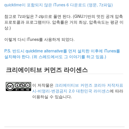
keyboard
quicktime이 포함되지 않은 iTunes 6 다운로드 (영문, 7z파일)
MX
clear
참고로 7z파일은 7-zip으로 풀면 된다. (GNU기반의 멋진 공개 압축
미
프로토콜과 프로그램이다. 압축률은 거의 최상, 압축속도는 평균 이
디
상.)
어
계,
이렇게 다시 iTunes를 사용하게 되었다.
변
화,
P.S. 반드시 quicktime alternative를 먼저 설치한 이후에 iTunes를
슬
설치해야 한다. (위 스레드에서도 그 이야기를 하고 있음.)
로
우
크리에이티브 커먼즈 라이센스
뉴
스
기
이 저작물은
크리에이티브 커먼즈 코리아 저작자표
술,
시-비영리-변경금지 2.0 대한민국 라이센스
에 따라
세
이용하실 수 있습니다.
상,
속
도,
관
심
감