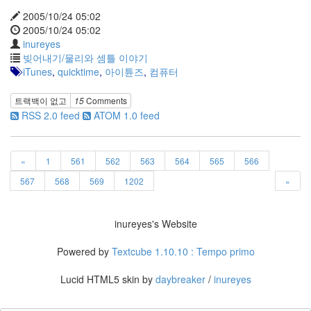
사
2005/10/24 05:02
블
2005/10/24 05:02
로
inureyes
그
빚어내기/물리와 셈틀 이야기
정
iTunes
,
quicktime
,
아이튠즈
,
컴퓨터
비
병
트랙백이 없고
15
Comments
치
RSS 2.0 feed
ATOM 1.0 feed
레
윈
도
«
1
561
562
563
564
565
566
우
8
567
568
569
1202
»
의
사
용
inureyes's Website
자
인
Powered by
Textcube 1.10.10 : Tempo primo
터
페
Lucid HTML5 skin by
daybreaker
/
inureyes
이...
playground