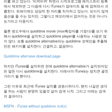
리를 펴고 앉는다. '비켜비켜' 하면서 시작프로그램 레지스트리 등록
인
에서 제외하면 그 다음에 다시 iTunes가 업데이트 될 때 업혀와서 괴
사
롭힌다. 트레이에도 당당히 한 자리를 차지하고 앉는다. 보이지 않게
이
옵션을 줄 수는 있지만, 그렇다고 메모리에서 없어지는 것은 아니다.
드
눈가리고 아웅이지.
아
웃
물론 윈도우에서 quicktime movie (mov확장자를 가졌다)를 보기 위
LG
해서 quicktime을 설치하고 quicktime player를 사용하는 사람은 많
전
지 않다. 보통 quicktime alternative라는 quicktime 코덱만을 추출해
자
만든 패키지를 설치한다. 간결하고, 깔끔하다.
모
바
Quicktime alternave download page
일
부
하지만 iTunes를 설치하면 전에 quicktime alternative가 설치되어있
불
든 말든 다시 quicktime을 설치한다. 이래서야 iTunes는 덩치큰 골칫
효
거리가 될 뿐이다.
몇
가
그런 이유로 최근에 iTunes 설치를 경원시하다가, 왠지 나같은 생각
지
을 하는 사람이 분명히 있을것 같아 검색 시작. 그리고 아래는 검색
계
의 결과이다.
획
(1)
MSFN - iTunes without quicktime 쓰레드
CODE