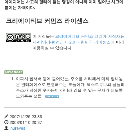
아이디어는 사고의 형태에 붙는 명칭이 아니라 이미 일어난 사고에
사
붙이는 자격이다.
블
로
크리에이티브 커먼즈 라이센스
그
정
비
이 저작물은
크리에이티브 커먼즈 코리아 저작자표
병
시-비영리-변경금지 2.0 대한민국 라이센스
에 따라
치
이용하실 수 있습니다.
레
윈
도
우
8
아파치 웹서버 등에 들어있는, 주소를 처리해서 미리 정해놓
의
은 인터페이스로 연결해주는 모듈이다. 텍스트큐브의 글들의
사
주소가 괴상한 숫자등이 아니라 읽을 수 있는 문자가 되도록
용
도와주는 모듈.
자
인
터
페
2007/12/25 23:36
이...
2008/01/10 20:37
playground
inureyes