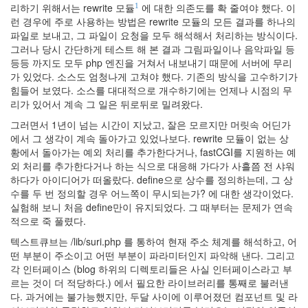
리하기 위해서는 rewrite 모듈
에 대한 의존도를 확 줄여야 했다. 이
인
1
런 경우에 주로 사용하는 방법은 rewrite 모듈의 모든 결과를 하나의
사
파일로 보내고, 그 파일이 요청을 모두 해석해서 처리하는 방식이다.
이
그러나 당시 간단하게 테스트 해 본 결과 그림파일이나 음악파일 등
드
등등 까지도 모두 php 엔진을 거쳐서 내보내기 때문에 서버에 무리
아
가 있었다. 소스도 엄청나게 고쳐야 했다. 기존의 방식을 고수하기가
웃
힘들어 보였다. 소스를 대대적으로 개수하기에는 언제나 시점의 무
LG
리가 있어서 계속 그 일은 뒤로뒤로 밀려왔다.
전
자
그러면서 1년이 넘는 시간이 지났고, 잘은 모르지만 머릿속 어딘가
모
에서 그 생각이 계속 돌아가고 있었나보다. rewrite 모듈이 없는 상
바
황에서 돌아가는 예외 처리를 추가한다거나, fastCGI를 지원하는 예
일
외 처리를 추가한다거나 하는 식으로 대응해 가다가 사흘쯤 전 샤워
부
하다가 아이디어가 떠올랐다. define으로 상수를 정의하는데, 그 상
불
수를 두 번 정의할 경우 어느쪽이 무시되는가? 에 대한 생각이었다.
효
실험해 보니 처음 define만이 유지되었다. 그 때부터는 문제가 연속
몇
적으로 죽 풀렸다.
가
텍스트큐브는 /lib/suri.php 를 통하여 현재 주소 체계를 해석하고, 어
지
떤 부분이 주소이고 어떤 부분이 파라미터인지 파악해 낸다. 그리고
계
각 인터페이스 (blog 하위의 디렉토리들은 사실 인터페이스라고 부
획
르는 것이 더 적당하다.) 에서 필요한 라이브러리를 통째로 불러낸
(1)
다. 과거에는 불가능했지만, 두달 사이에 이루어졌던 컴포넌트 및 라
CODE