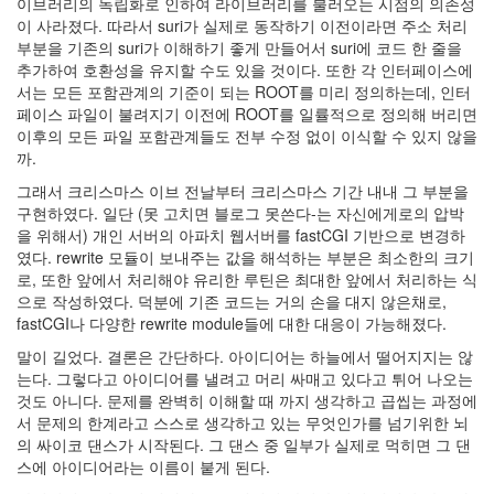
이브러리의 독립화로 인하여 라이브러리를 불러오는 시점의 의존성
keyboard
이 사라졌다. 따라서 suri가 실제로 동작하기 이전이라면 주소 처리
MX
부분을 기존의 suri가 이해하기 좋게 만들어서 suri에 코드 한 줄을
clear
추가하여 호환성을 유지할 수도 있을 것이다. 또한 각 인터페이스에
미
서는 모든 포함관계의 기준이 되는 ROOT를 미리 정의하는데, 인터
디
페이스 파일이 불려지기 이전에 ROOT를 일률적으로 정의해 버리면
어
이후의 모든 파일 포함관계들도 전부 수정 없이 이식할 수 있지 않을
계,
까.
변
화,
그래서 크리스마스 이브 전날부터 크리스마스 기간 내내 그 부분을
슬
구현하였다. 일단 (못 고치면 블로그 못쓴다-는 자신에게로의 압박
로
을 위해서) 개인 서버의 아파치 웹서버를 fastCGI 기반으로 변경하
우
였다. rewrite 모듈이 보내주는 값을 해석하는 부분은 최소한의 크기
뉴
로, 또한 앞에서 처리해야 유리한 루틴은 최대한 앞에서 처리하는 식
스
으로 작성하였다. 덕분에 기존 코드는 거의 손을 대지 않은채로,
기
fastCGI나 다양한 rewrite module들에 대한 대응이 가능해졌다.
술,
말이 길었다. 결론은 간단하다. 아이디어는 하늘에서 떨어지지는 않
세
는다. 그렇다고 아이디어를 낼려고 머리 싸매고 있다고 튀어 나오는
상,
것도 아니다. 문제를 완벽히 이해할 때 까지 생각하고 곱씹는 과정에
속
서 문제의 한계라고 스스로 생각하고 있는 무엇인가를 넘기위한 뇌
도,
의 싸이코 댄스가 시작된다. 그 댄스 중 일부가 실제로 먹히면 그 댄
관
스에 아이디어라는 이름이 붙게 된다.
심
감