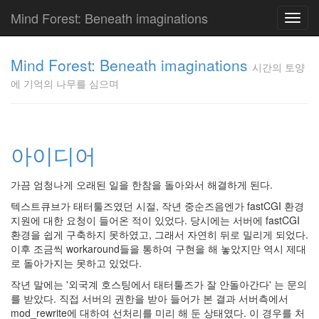
Mind Forest: Beneath imaginations
Toggl
navig
고
양
Mind Forest: Beneath imaginations
시간의 토양
이
에 기억의 나무를 심으며
의
투
표
Pray
구
아이디어
글
플
가끔 엄청나게 오래된 일을 한참을 돌아와서 해결하게 된다.
러
스
텍스트큐브가 태터툴즈였던 시절, 작년 중순즈음엔가 fastCGI 환경
단
지원에 대한 요청이 들어온 적이 있었다. 당시에는 서버에 fastCGI
상
환경을 쉽게 구축하지 못하였고, 그래서 자연히 뒤로 밀리게 되었다.
덕
이후 조금씩 workaround들을 통하여 구현을 해 놓았지만 역시 제대
질
로 돌아가지는 못하고 있었다.
의
작년 말에는 '외국계 호스팅에서 태터툴즈가 잘 안돌아간다' 는 문의
끝
를 받았다. 직접 서버의 권한을 받아 들어가 본 결과 서버측에서
[영
mod_rewrite에 대하여 선처리를 미리 해 둔 상태였다. 이 경우를 처
화]