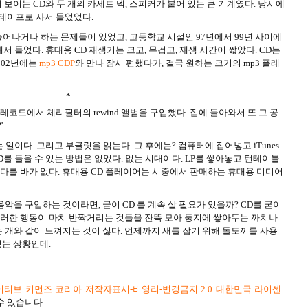
어 보이는 CD와 두 개의 카세트 덱, 스피커가 붙어 있는 큰 기계였다. 당시에
트테이프로 사서 들었었다.
어나거나 하는 문제들이 있었고, 고등학교 시절인 97년에서 99년 사이에
해서 들었다. 휴대용 CD 재생기는 크고, 무겁고, 재생 시간이 짧았다. CD는
002년에는
mp3 CDP
와 만나 잠시 편했다가, 결국 원하는 크기의 mp3 플레
*
레코드에서 체리필터의 rewind 앨범을 구입했다. 집에 돌아와서 또 그 공
'
는 일이다. 그리고 부클릿을 읽는다. 그 후에는? 컴퓨터에 집어넣고 iTunes
D를 들을 수 있는 방법은 없었다. 없는 시대이다. LP를 쌓아놓고 턴테이블
 다를 바가 없다. 휴대용 CD 플레이어는 시중에서 판매하는 휴대용 미디어
악을 구입하는 것이라면, 굳이 CD 를 계속 살 필요가 있을까? CD를 굳이
 그러한 행동이 마치 반짝거리는 것들을 잔뜩 모아 둥지에 쌓아두는 까치나
 개와 같이 느껴지는 것이 싫다. 언제까지 새를 잡기 위해 돌도끼를 사용
있는 상황인데.
티브 커먼즈 코리아 저작자표시-비영리-변경금지 2.0 대한민국 라이센
수 있습니다.