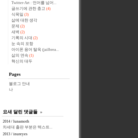
Twitter-Art : 언어를 넘어...
글쓰기에 관한 충고
(4)
식목일
(3)
삶에 대한 생각
문제
(2)
새벽
(2)
기록의 시대
(2)
눈 속의 포항
아이폰 용어 탈옥 (jailbrea...
삶의 연속
(1)
혁신의 대두
Pages
블로그 안내
나
요새 달린 댓글들
»
/ lunamoth
2014
차세대 출판 부분은 텍스트...
/ inureyes
2013