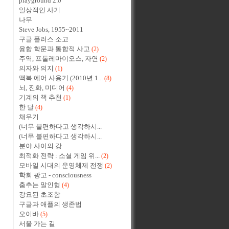
playground 2.0
일상적인 사기
나무
Steve Jobs, 1955~2011
구글 플러스 소고
융합 학문과 통합적 사고
(2)
주역, 프톨레마이오스, 자연
(2)
의자와 의지
(1)
맥북 에어 사용기 (2010년 1...
(8)
뇌, 진화, 미디어
(4)
기계의 책 추천
(1)
한 달
(4)
채우기
(너무 불편하다고 생각하시...
(너무 불편하다고 생각하시...
분야 사이의 강
최적화 전략 : 소셜 게임 위...
(2)
모바일 시대의 운영체제 전쟁
(2)
학회 광고 - consciousness
춤추는 말인형
(4)
강요된 초조함
구글과 애플의 생존법
오이바
(5)
서울 가는 길