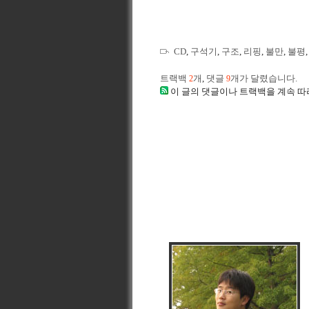
CD
,
구석기
,
구조
,
리핑
,
불만
,
불평
트랙백
개
,
댓글
개가 달렸습니다.
2
9
이 글의 댓글이나 트랙백을 계속 따