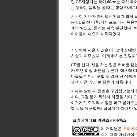
던 CD재생기는 폭이 60cm는 족히 되
는 원하는 음악을 살 때는 항상 카세
시간이 지나자 카세트테이프가 쉽게 늘
는 CD를 산 이후, 테이프로 다시 녹음
계속 쌓였고, 듣기는 계속 불편했다. 2
이어들이 나오기 시작하였다.
지난번에 서울에 갔을 때, 코엑스 애반 
허함과 마주쳤다. '이게 뭐하는 짓일까?
CD를 산다. 처음 하는 일은 커버를 뜯
가 뜨면 리핑 버튼을 누른다. 애초에 C
바늘을 더이상 구할 수 없게 된 상황과
재생기 중 가장 큰 종류의 제품이다.
시대는 달린다. 음반을 구입함으로서 음
사며, 그걸 듣기 위해서 리핑을 하며
이것저것 주워와서 땅을 파고 묻어두는
할 것을 요구할까? 집집마다 총이 다 
크리에이티브 커먼즈 라이센스
이 저작물은
크리에이
스
에 따라 이용하실 