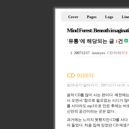
Cover
Pages
Logs
Line
Mind Forest: Beneath imaginat
'유통'
에 해당되는 글
건
1
inureyes
CD 이야기
2007/12/17
9
CD 이야기
빚어내기/살아가기
|
|
i
2007/12/17 14:28
음악 CD를 많이 사는 편이다. 예전에는
사 오면서 '참으로 필요없는 시디가 많
를 사더라도 mp3으로 만든 후에는 바
신만의 공간이라는 곳은 없다.
과거에는 느끼지 못했지만 CD를 사다 
어 들었다. 처음 집에 있었던 CD 재