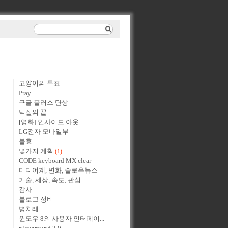
고양이의 투표
Pray
구글 플러스 단상
덕질의 끝
[영화] 인사이드 아웃
LG전자 모바일부
불효
몇가지 계획
(1)
CODE keyboard MX clear
미디어계, 변화, 슬로우뉴스
기술, 세상, 속도, 관심
감사
블로그 정비
병치레
윈도우 8의 사용자 인터페이...