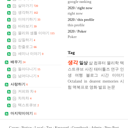
google ranking
살아가기
720
/ right now
2020
생각하기
162
right now
이야기하기
/ this profile
33
2020
this profile
바라보기
39
/ Poker
2020
물리와 셈틀 이야기
115
Poker
삽질하기
4
한줄로그
66
Tag
세미나 이야기
0
생각
배우기
일상
24
삶
컴퓨터
물리학
텍
스트큐브
사진
태터툴즈
연구
인
돌아다니기
15
생
여행
블로그
시간
이야기
넘어다니기
9
Octaland in dearest memories
시
사랑하기
6
험
맥북프로
영화
발표
논문
커피와 차
0
차차차
4
텍스트큐브
2
마지막이야기
11
Cover
:
Notice
:
Local
:
Tag
:
Keyword
:
Guestbook
:
Admin
:
New Post