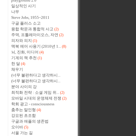
playground 2.0
일상적인 사기
나무
Steve Jobs, 1955~2011
구글 플러스 소고
융합 학문과 통합적 사고
(2)
주역, 프톨레마이오스, 자연
(2)
의자와 의지
(1)
맥북 에어 사용기 (2010년 1...
(8)
뇌, 진화, 미디어
(4)
기계의 책 추천
(1)
한 달
(4)
채우기
(너무 불편하다고 생각하시...
(너무 불편하다고 생각하시...
분야 사이의 강
최적화 전략 : 소셜 게임 위...
(2)
모바일 시대의 운영체제 전쟁
(2)
학회 광고 - consciousness
춤추는 말인형
(4)
강요된 초조함
구글과 애플의 생존법
오이바
(5)
서울 가는 길