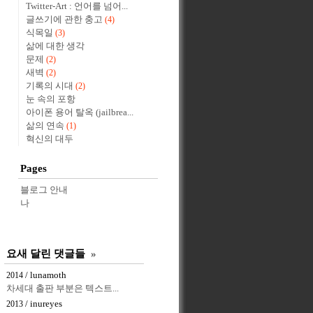
Twitter-Art : 언어를 넘어...
글쓰기에 관한 충고
(4)
식목일
(3)
삶에 대한 생각
문제
(2)
새벽
(2)
기록의 시대
(2)
눈 속의 포항
아이폰 용어 탈옥 (jailbrea...
삶의 연속
(1)
혁신의 대두
Pages
블로그 안내
나
요새 달린 댓글들
»
/ lunamoth
2014
차세대 출판 부분은 텍스트...
/ inureyes
2013