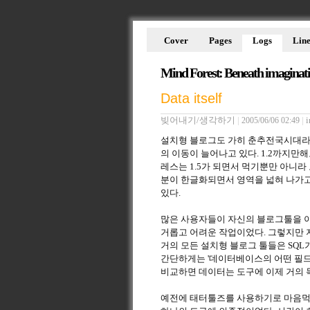
Cover
Pages
Logs
Line
Mind Forest: Beneath imaginat
Data itself
빚어내기/생각하기
|
|
i
2005/06/06 02:49
설치형 블로그도 가히 춘추전국시대라고
의 이동이 늘어나고 있다. 1.2까지
레스는 1.5가 되면서 먹기뿐만 아니라
분이 한글화되면서 영역을 넓혀 나가고
있다.
많은 사용자들이 자신의 블로그툴을 이
거롭고 어려운 작업이었다. 그렇지만 
거의 모든 설치형 블로그 툴들은 SQ
간단하게는 '데이터베이스의 어떤 필드
비교하면 데이터는 도구에 이제 거의 
예전에 태터툴즈를 사용하기로 마음먹었