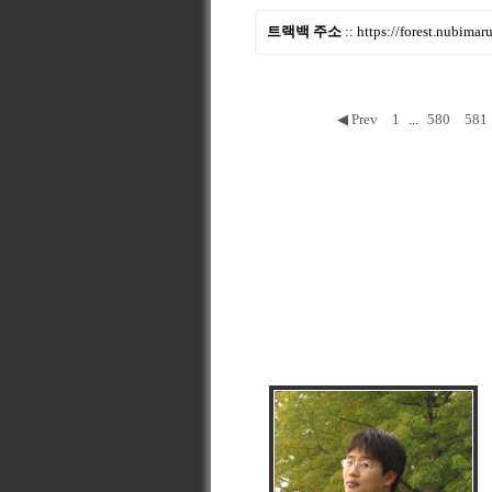
트랙백 주소
::
https://forest.nubima
◀ Prev
1
...
580
581