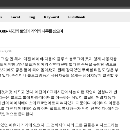
s
Local
Tag
Keyword
Guestbook
ions
- 시간의 토양에 기억의 나무를 심으며
nureyes
 할 만 해서, 예전 네이버/다음/이글루스 블로그에 못지 않게 사용자층
만해도 빈약한 외양 모듈과 언어의 장벽때문에 별다른 주목을 못받던 워드프
 보기에도 좋은 툴이 되어 돌아왔고, 원래 강자였던 무버블 타입도 많은 부
 있다. 수정이나 블로그밈등의 사용자들도 요새는 심심치않게 발견할 수
것저것 바꾸고 있다. 예전의 CGI게시판에서는 이런 작업이 엄청나게 번
지금은 블로그 툴에 따라 데이터를 이동하는 작업이 별달리 어렵지 않다.
L기반의 데이터베이스에 PHP언어로 짜여져있기 때문이다. 데이터의 이동은
를 다른 데이터베이스의 어떤 필드로 복사하는가' 만이 전부이다. 예전과
독립적으로 존재한다.
던 이유가 거기에 있었다. 그 전까지의 나의 모든 글들은 이지보드라는