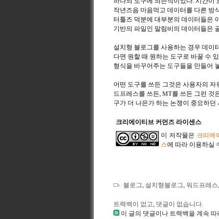
하나의 도구에 의존적이었다. 시간이 
작년즈음 마음먹고 데이터를 다른 방식
터툴즈 덕분에 대부분의 데이터들은 이
기반의 파일인 말림비의 데이터들은 골
설치형 블로그를 사용하는 경우 데이터는
다면 원할 때 원하는 도구로 바꿀 수 
형식을 바꾸어주는 도구들을 만들어 놓았
어떤 도구를 쓰든 그것은 사용자의 자유
드프레스를 쓰든, MT를 쓰든 그런 것은
구가 더 나은가 하는 논쟁이 중요하던 
크리에이티브 커먼즈 라이센스
이 저작물은
크리에이
스
에 따라 이용하실 
블로그
,
설치형블로그
,
워드프레스
트랙백이 없고
,
댓글이 없습니다.
이 글의 댓글이나 트랙백을 계속 따