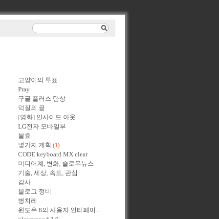
고양이의 투표
Pray
구글 플러스 단상
덕질의 끝
[영화] 인사이드 아웃
LG전자 모바일부
불효
몇가지 계획
(1)
CODE keyboard MX clear
미디어계, 변화, 슬로우뉴스
기술, 세상, 속도, 관심
감사
블로그 정비
병치레
윈도우 8의 사용자 인터페이...