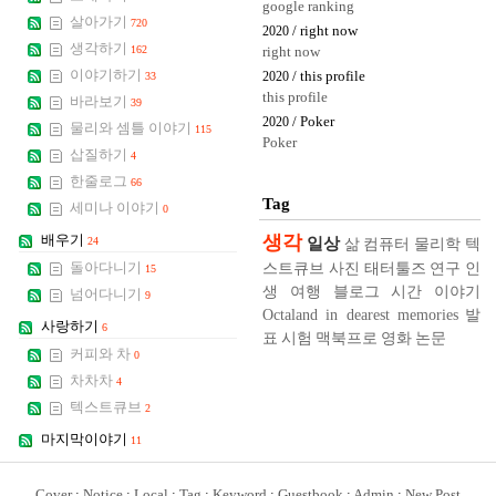
google ranking
살아가기
720
/ right now
2020
생각하기
162
right now
이야기하기
/ this profile
33
2020
this profile
바라보기
39
/ Poker
2020
물리와 셈틀 이야기
115
Poker
삽질하기
4
한줄로그
66
Tag
세미나 이야기
0
생각
배우기
일상
24
삶
컴퓨터
물리학
텍
스트큐브
사진
태터툴즈
연구
인
돌아다니기
15
생
여행
블로그
시간
이야기
넘어다니기
9
Octaland in dearest memories
발
사랑하기
6
표
시험
맥북프로
영화
논문
커피와 차
0
차차차
4
텍스트큐브
2
마지막이야기
11
Cover
:
Notice
:
Local
:
Tag
:
Keyword
:
Guestbook
:
Admin
:
New Post