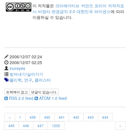
keyboard
이 저작물은
크리에이티브 커먼즈 코리아 저작자표
MX
시-비영리-변경금지 2.0 대한민국 라이센스
에 따라
clear
이용하실 수 있습니다.
미
디
어
계,
변
화,
슬
2006/12/07 02:24
로
2006/12/07 02:25
우
inureyes
뉴
빚어내기/살아가기
스
물리학
,
연구
,
클러스터
기
술,
트랙백이 없고
댓글이 없습니다.
세
RSS 2.0 feed
ATOM 1.0 feed
상,
속
도,
관
«
1
439
440
441
442
443
444
심
445
446
447
1202
»
감