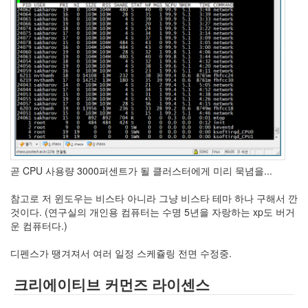
인
사
이
드
아
웃
LG
전
자
모
바
일
곧 CPU 사용량 3000퍼센트가 될 클러스터에게 미리 묵념을...
부
불
참고로 저 윈도우는 비스타 아니라 그냥 비스타 테마 하나 구해서 깐
효
것이다. (연구실의 개인용 컴퓨터는 수명 5년을 자랑하는 xp도 버거
몇
운 컴퓨터다.)
가
지
디펜스가 땡겨져서 여러 일정 스케쥴링 전면 수정중.
계
획
크리에이티브 커먼즈 라이센스
(1)
CODE