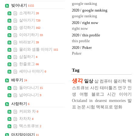
google ranking
빚어내기
1155
/ google ranking
2020
소개하기
20
google ranking
살아가기
720
/ right now
2020
생각하기
162
right now
이야기하기
/ this profile
33
2020
this profile
바라보기
39
/ Poker
2020
물리와 셈틀 이야기
115
Poker
삽질하기
4
한줄로그
66
Tag
세미나 이야기
0
생각
배우기
일상
24
삶
컴퓨터
물리학
텍
스트큐브
사진
태터툴즈
연구
인
돌아다니기
15
생
여행
블로그
시간
이야기
넘어다니기
9
Octaland in dearest memories
발
사랑하기
6
표
논문
시험
맥북프로
영화
커피와 차
0
차차차
4
텍스트큐브
2
마지막이야기
11