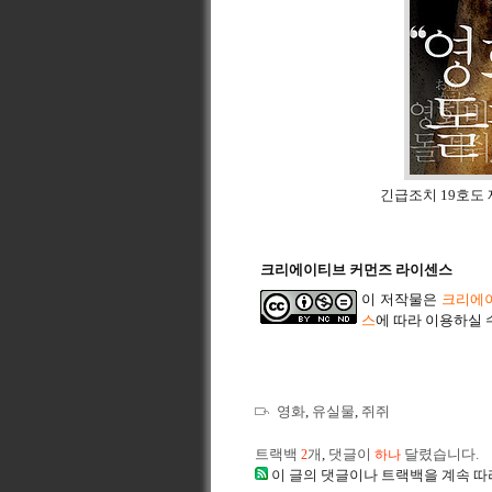
긴급조치 19호도
크리에이티브 커먼즈 라이센스
이 저작물은
크리에이
스
에 따라 이용하실 
영화
,
유실물
,
쥐쥐
트랙백
개
,
댓글이
달렸습니다.
2
하나
이 글의 댓글이나 트랙백을 계속 따