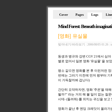
Cover
Pages
Logs
Line
Mind Forest: Beneath imaginat
[영화] 유실물
빚어내기/바라보기
|
|
i
2006/08/05 01:26
동생과 병규와 강변 CGV 21에서 심
별로 없어서 일본 영화 '유실물' 을 보았
평소 같으면 영화를 본 후 이런저런 정
번에는 그러기 이전에 먼저 평부터 기
이 가득찰까봐 겁닌다)
간단히 요약하자면, 영화 '주온'을 재
될까?" 라는 거의 해 볼 일이 없는 
시데- (돌려줘) 를 외치는 귀신을 보
영화가 끝난 후 엔딩 크레딧이 올라가