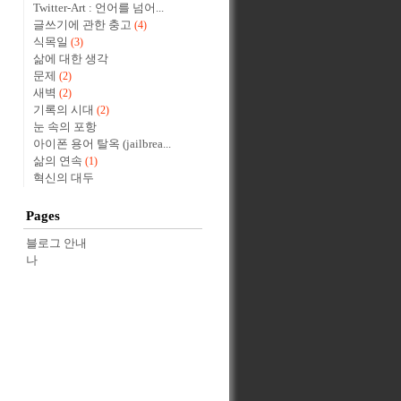
Twitter-Art : 언어를 넘어...
글쓰기에 관한 충고
(4)
식목일
(3)
삶에 대한 생각
문제
(2)
새벽
(2)
기록의 시대
(2)
눈 속의 포항
아이폰 용어 탈옥 (jailbrea...
삶의 연속
(1)
혁신의 대두
Pages
블로그 안내
나