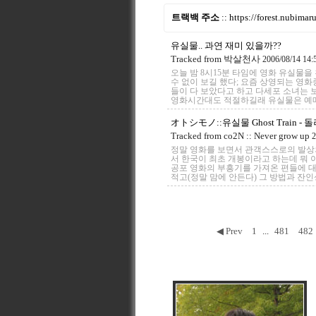
트랙백 주소
::
https://forest.nubima
유실물.. 과연 재미 있을까??
Tracked from
박살천사
2006/08/14 14:
오늘 밤 8시15분 타임에 영화 유실물
수 없이 보길 했다; 요즘 상영되는 영화
들이 다 보았다고 하고 다세포 소녀는 보는
영화시간대도 적절하길래 유실물은 예매 하
オトシモノ::유실물 Ghost Train - 돌
Tracked from
co2N :: Never grow up
2
정말 영화를 보면서 관객스스로의 발상
서 한국이 최초 개봉이라고 하는데 뭐 이
공포 영화의 부흥기를 가져온 편들에 대
적고(정말 맘에 안든다) 그 방법과 잔인성
◀ Prev
1
...
481
482