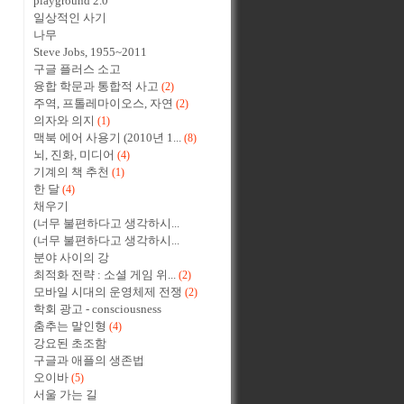
playground 2.0
일상적인 사기
나무
Steve Jobs, 1955~2011
구글 플러스 소고
융합 학문과 통합적 사고
(2)
주역, 프톨레마이오스, 자연
(2)
의자와 의지
(1)
맥북 에어 사용기 (2010년 1...
(8)
뇌, 진화, 미디어
(4)
기계의 책 추천
(1)
한 달
(4)
채우기
(너무 불편하다고 생각하시...
(너무 불편하다고 생각하시...
분야 사이의 강
최적화 전략 : 소셜 게임 위...
(2)
모바일 시대의 운영체제 전쟁
(2)
학회 광고 - consciousness
춤추는 말인형
(4)
강요된 초조함
구글과 애플의 생존법
오이바
(5)
서울 가는 길