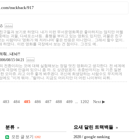
ru.com/trackback/917
55
delete
을 친구들과 보기로 하였다. 내가 이런 무서운영화쪽은 좋아하지는 않지만 어쩔
중에는 괴물, 다세포소녀등.. 흥행을 부리고 있는 영화도 있지만, 괴물은 친구
 사람마다 '영화가 왜 저러냐며' 좋은 반응은 아니였다... 그래서 할수 없이..
였다.. 이런 영화를 극장에서 보는 건 첨이다.. 그것도 예..
려줘...내놔!!
006/08/15 04:21
delete
의 전환이라는 것에 대해 실험해보는 정말 멋진 영화라고 생각한다. 전 세계에
제 극장에 안걸려 있으니 좀 까..도 상관없겠지. 초중반까지는 뭐 기존 일본
한 오마쥬..라고 아주 좋게 봐주겠다. 귀신에 희생당하는 사람수도 무지하게
에도 "이게 뭐야..."랄까나. 지금도 어리지만 더 어린 나이부터 피튀..
483
484
485
486
487
488
489
...
1202
Next ▶
분류
»
요새 달린 트랙백들
»
모든 글 보기
/ google ranking
2020
1202