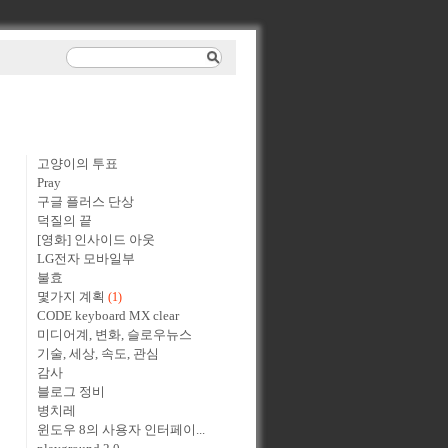
고양이의 투표
Pray
구글 플러스 단상
덕질의 끝
[영화] 인사이드 아웃
LG전자 모바일부
불효
몇가지 계획
(1)
CODE keyboard MX clear
미디어계, 변화, 슬로우뉴스
기술, 세상, 속도, 관심
감사
블로그 정비
병치레
윈도우 8의 사용자 인터페이...