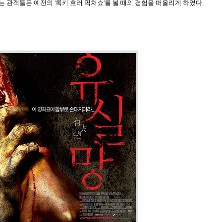
는 관객들은 예전의 '록키 호러 픽처쇼'를 볼 때의 경험을 떠올리게 하였다.