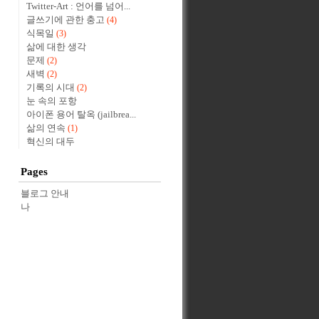
Twitter-Art : 언어를 넘어...
글쓰기에 관한 충고
(4)
식목일
(3)
삶에 대한 생각
문제
(2)
새벽
(2)
기록의 시대
(2)
눈 속의 포항
아이폰 용어 탈옥 (jailbrea...
삶의 연속
(1)
혁신의 대두
Pages
블로그 안내
나