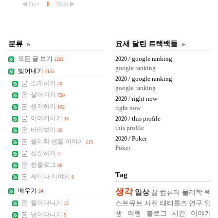
◀ Prev
1
Next ▶
분류
»
요새 달린 트랙백들
»
모든 글 보기
/ google ranking
2020
1202
google ranking
빚어내기
1155
/ google ranking
2020
소개하기
20
google ranking
살아가기
720
/ right now
2020
생각하기
162
right now
이야기하기
/ this profile
33
2020
this profile
바라보기
39
/ Poker
2020
물리와 셈틀 이야기
115
Poker
삽질하기
4
한줄로그
66
Tag
세미나 이야기
0
생각
배우기
일상
24
삶
컴퓨터
물리학
텍
스트큐브
사진
태터툴즈
연구
인
돌아다니기
15
생
여행
블로그
시간
이야기
넘어다니기
9