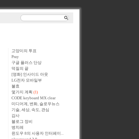
고양이의 투표
Pray
구글 플러스 단상
덕질의 끝
[영화] 인사이드 아웃
LG전자 모바일부
불효
몇가지 계획
(1)
CODE keyboard MX clear
미디어계, 변화, 슬로우뉴스
기술, 세상, 속도, 관심
감사
블로그 정비
병치레
윈도우 8의 사용자 인터페이...