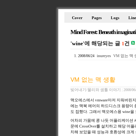
Cover
Pages
Logs
Line
Mind Forest: Beneath imaginat
'wine'
에 해당되는 글
건
1
inureyes
VM 없는 맥
2008/06/24
VM 없는 맥 생활
빚어내기/물리와 셈틀 이야기
|
2008/06
맥오에스에서 vmware마저 지워버린지
에는 맥북 에어의 하드디스크 용량이 
도 접했다. 그래서 맥오에스용 wine을 찾아
어차피 가뭄에 콩 나듯 어플리케이션 세 가지 (In
문에 CrossOver를 설치하고 해당 
치해 보았을 때 성능과 호환성에 크게