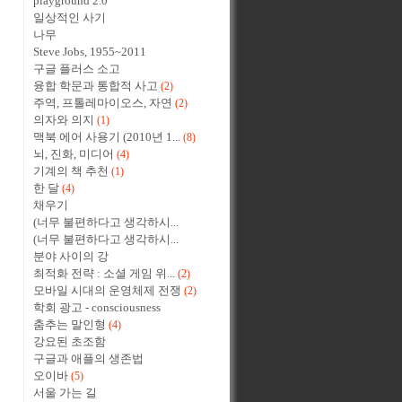
playground 2.0
일상적인 사기
나무
Steve Jobs, 1955~2011
구글 플러스 소고
융합 학문과 통합적 사고
(2)
주역, 프톨레마이오스, 자연
(2)
의자와 의지
(1)
맥북 에어 사용기 (2010년 1...
(8)
뇌, 진화, 미디어
(4)
기계의 책 추천
(1)
한 달
(4)
채우기
(너무 불편하다고 생각하시...
(너무 불편하다고 생각하시...
분야 사이의 강
최적화 전략 : 소셜 게임 위...
(2)
모바일 시대의 운영체제 전쟁
(2)
학회 광고 - consciousness
춤추는 말인형
(4)
강요된 초조함
구글과 애플의 생존법
오이바
(5)
서울 가는 길