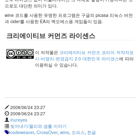
사
으로도 대단한 의미가 있다.
블
wine 코드를 사용한 유명한 프로그램은 구글의 picasa 리눅스 버전
로
과 cider를 사용한 EA의 맥오에스용 게임들이 있음.
그
정
크리에이티브 커먼즈 라이센스
비
병
치
이 저작물은
크리에이티브 커먼즈 코리아 저작자표
레
시-비영리-변경금지 2.0 대한민국 라이센스
에 따라
윈
이용하실 수 있습니다.
도
우
8
의
사
용
자
2008/06/24 23:27
인
2008/06/24 23:27
터
inureyes
페
빚어내기/물리와 셈틀 이야기
이...
codeweaver
,
CrossOver
,
wine
,
오피스
,
한글
playground