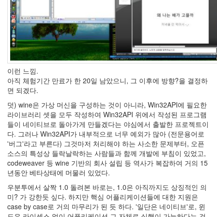
keyboard
MX
clear
미
디
어
계,
변
이런 느낌.
화,
아직 체험기간 만료가 한 20일 남았으니, 그 이후에 방향?을 결정하
슬
면 되겠다.
로
덧) wine은 가상 머신을 구성하는 것이 아니라, Win32API에 필요한
우
라이브러리 셋을 모두 작성하여 Win32API 위에서 작성된 프로그램
뉴
들이 네이티브로 돌아가게 만들겠다는 야심에서 출발한 프로젝트이
스
다. 그러나 Win32API가 내부적으로 너무 예외가 많아 (전문용어로
기
'버그'라고 부른다) 그것마저 처리해야 하는 사소한 문제부터, 오픈
술,
소스의 특성상 들락날락하는 사람들과 함께 개발에 부침이 있었고,
세
codeweaver 등 wine 기반의 회사 설립 등 역사가 복잡하여 거의 15
상,
년동안 베타상태에 머물러 있었다.
속
도,
우분투에서 살짝 1.0 돌려본 바로는, 1.0은 아직까지도 상징적인 의
관
미? 가 강한듯 싶다. 하지만 핵심 어플리케이션들에 대한 지원은
심
case by case로 거의 마무리가 된 듯 하다. '일단은 네이티브'로, 윈
감
도우 라이센스 없이 어플리케이션 그 자체로 실행이 가능하다는 것