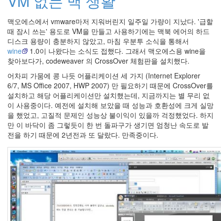
VM 없는 맥 생활
인
사
맥오에스에서 vmware마저 지워버린지 일주일 가량이 지났다. '급할
이
때 잠시 쓰는' 용도로 VM을 만들고 사용하기에는 맥북 에어의 하드
드
디스크 용량이 충분하지 않았고, 마침 우분투 소식을 통해서
아
wine
1.0이 나왔다는 소식도 접했다. 그래서 맥오에스용 wine을
웃
찾아보다가, codeweaver 의 CrossOver 체험판을 설치했다.
LG
전
어차피 가뭄에 콩 나듯 어플리케이션 세 가지 (Internet Explorer
자
6/7, MS Office 2007, HWP 2007) 만 필요하기 때문에 CrossOver를
모
설치하고 해당 어플리케이션만 설치했는데, 지금까지는 별 무리 없
바
이 사용중이다. 예전에 설치해 보았을 때 성능과 호환성에 크게 실망
일
을 했었고, 고질적 문제인 성능상 불이익이 있을까 걱정했었다. 하지
부
만 이 바닥이 좀 그렇듯이 한 번 돌파구가 생기면 엄청난 속도로 발
불
전을 하기 때문에 2년전과 또 달랐다. 만족중이다.
효
몇
가
지
계
획
(1)
CODE