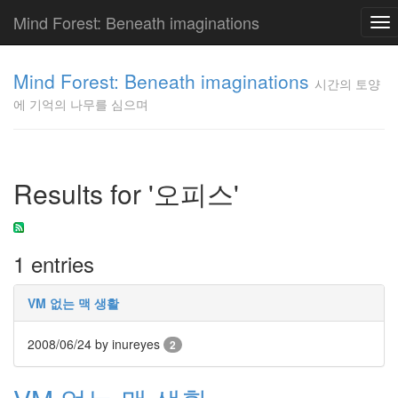
Mind Forest: Beneath imaginations
To
nav
고
양
Mind Forest: Beneath imaginations
시간의 토양
이
에 기억의 나무를 심으며
의
투
표
Pray
구
Results for '오피스'
글
플
러
스
1 entries
단
상
덕
VM 없는 맥 생활
질
의
2008/06/24
by inureyes
2
끝
[영
화]