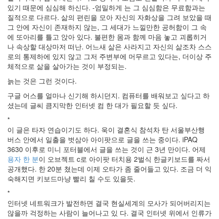
keyboard
있기 때문에 심심해 하신다. -엄밀하게 는 그 심심함은 무료함과는
MX
질적으로 다르다. 삶의 편린을 모아 자신의 자화상을 그려 보았을 때
clear
그 안에 자신이 존재하지 않는, 그 세대가 느낄만한 공허함이 그 속
미
에 또아리를 틀고 앉아 있다. 불편한 몸과 함께 마음 놓고 괴롭히거
디
나 속상할 대상마저 떠난. 어느새 삶은 사라지고 자신의 삶조차 스스
어
로의 통제하에 있지 않고 그저 주변부에 머무르고 있다는, 더이상 주
계,
체적으로 삶을 살아가는 것이 부정되는.
변
화,
늙는 것은 그런 것이다.
슬
구글 어스를 얼마나 신기해 하시던지. 컴퓨터를 배워보고 싶다고 하
로
셨는데 글씨 큼지막한 인터넷 컴 한 대가 필요할 듯 싶다.
우
뉴
*
스
이 글은 타자 연습이기도 하다. 욱이 결혼식 참석차 탄 서울부산행
기
버스 안에서 일출을 벗삼아 아이팟으로 글을 쓰는 중이다. iPAQ
술,
3630 이후로 미니 포터블에서 글을 쓰는 것이 근 3년 만이다. 어제
세
용자 한 분
이 오브젝트 c로 아이팟 터치용 2벌식 한글키보드를 짜서
상,
공개했다. 한 20분 쳤는데 이제 오타가 좀 줄어들고 있다. 조금 더 익
속
숙해지면 키보드마냥 빨리 칠 수도 있을듯.
도,
*
관
인터넷 네트워크가 발전하면 결국 현실세계의 모사가 되어버리지는
심
않을까 걱정하는 사람이 늘어나고 있 다. 결국 인터넷 위에서 인류가
감