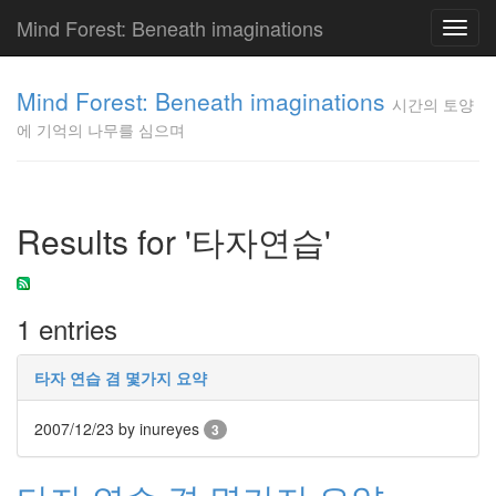
Mind Forest: Beneath imaginations
Toggl
navig
고
양
Mind Forest: Beneath imaginations
시간의 토양
이
에 기억의 나무를 심으며
의
투
표
Pray
구
Results for '타자연습'
글
플
러
스
1 entries
단
상
덕
타자 연습 겸 몇가지 요약
질
의
2007/12/23
by inureyes
3
끝
[영
화]