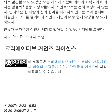
새로 발견할 수도 있었던 모든 가치가 자본에 의하여 희석되어 버리
사
지는 않을까? 등등의 생각들이다. 개인적으로는 전혀 걱정하지 않는
블
다. 인터넷은 한 사람의 힘의 한계를 사라지게 만드는 것과 동시에
로
시공간의 크기를 줄여버려 개인과 개인이 너무 쉽게 맞닿을 수 있게
그
하였다.
정
비
인류가 원자폭탄 이전의 세계로 덜아갈 수 없듯, 인터넷도 그렇다.
병
나의 iPod Touch에서 보냄
치
레
크리에이티브 커먼즈 라이센스
윈
도
우
이 저작물은
크리에이티브 커먼즈 코리아 저작자표
8
시-비영리-변경금지 2.0 대한민국 라이센스
에 따라
의
이용하실 수 있습니다.
사
용
자
인
터
페
이...
2007/12/23 19:53
playground
2012/09/27 21:17