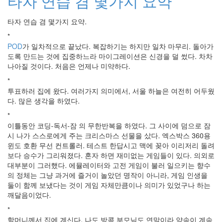
타자 연습 겸 몇가지 요약
인
사
타자 연습 겸 몇가지 요약.
이
드
*
아
POD
가 일차적으로 끝났다. 복잡하기는 하지만 일차 마무리. 돌아가
웃
도록 만드는 것에 집중하느라 마이그레이션은 신경을 덜 썼다. 차차
LG
나아질 것이다. 처음은 언제나 미약하다.
전
*
자
투표하러 집에 왔다. 여러가지 의미에서, 서울 하늘은 여전히 어두웠
모
다. 많은 생각을 하였다.
바
일
*
부
이틀동안 코딩-독서-잠 의 무한반복을 하였다. 그 사이에 덤으로 잠
불
시 나가 스스로에게 주는 크리스마스 선물을 샀다. 엑스박스 360용
효
윈도 호환 무선 컨트롤러. 테스트 한답시고 맥에 꽂아 이리저리 돌려
몇
보다 승수가 그리워졌다. 혼자 하면 재미없는 게임들이 있다. 의외로
가
대부분이 그러했다. 에뮬레이터와 고전 게임이 불러 일으키는 향수
지
의 정체는 그냥 과거에 즐거이 놀았던 명작이 아니라, 게임 인생을
계
둘이 함께 보냈다는 것이 게임 자체만큼이나 의미가 있었구나 하는
획
깨달음이었다.
(1)
*
CODE
할머니께서 집에 계신다. 나도 방콕 부모님도 연말이라 약속이 계속