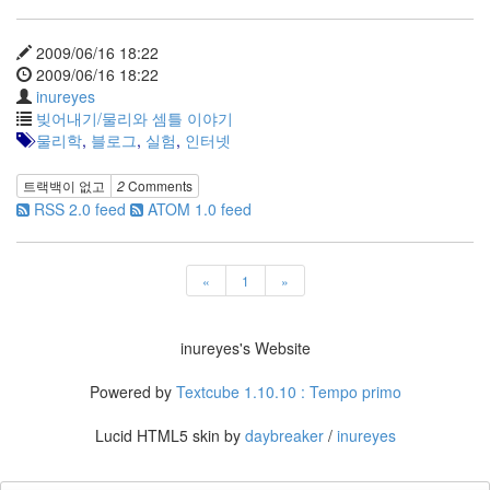
사
블
2009/06/16 18:22
로
2009/06/16 18:22
그
inureyes
정
빚어내기/물리와 셈틀 이야기
비
물리학
,
블로그
,
실험
,
인터넷
병
치
트랙백이 없고
2
Comments
레
RSS 2.0 feed
ATOM 1.0 feed
윈
도
우
8
«
1
»
의
사
용
inureyes's Website
자
인
Powered by
Textcube 1.10.10 : Tempo primo
터
페
Lucid HTML5 skin by
daybreaker
/
inureyes
이...
playground