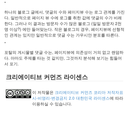
keyboard
*
MX
하나의 블로그 글에서, 댓글의 수와 페이지뷰 수는 로그 관계를 가진
clear
다. 일반적으로 페이지 뷰 수에 로그를 취한 값에 댓글의 수가 비례
미
한다. 그러나 이 결과는 방문자 수가 많은 블로그 (일일 방문자 2천
디
명 이상?) 에만 들어맞는다. 작은 블로그의 경우, 페이지뷰에 선형적
어
인 관계는 있지만 일반적으로 댓글 수는 가우시안 분포를 따른다.
계,
변
*
화,
포탈의 게시물별 댓글 수는, 페이지뷰에 의존성이 거의 없고 랜덤하
슬
다. 아마도 주제를 타는 것 같지만, 그것까지 분석해 보기는 힘들어
로
서 포기.
우
뉴
크리에이티브 커먼즈 라이센스
스
기
술,
이 저작물은
크리에이티브 커먼즈 코리아 저작자표
세
시-비영리-변경금지 2.0 대한민국 라이센스
에 따라
상,
이용하실 수 있습니다.
속
도,
관
심
감