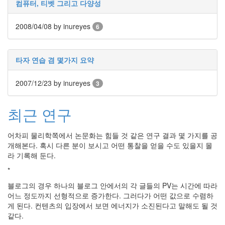
컴퓨터, 티벳 그리고 다양성
인
사
2008/04/08
이
by inureyes
6
드
아
웃
타자 연습 겸 몇가지 요약
LG
전
2007/12/23
by inureyes
3
자
모
바
최근 연구
일
부
어차피 물리학쪽에서 논문화는 힘들 것 같은 연구 결과 몇 가지를 공
불
개해본다. 혹시 다른 분이 보시고 어떤 통찰을 얻을 수도 있을지 몰
효
라 기록해 둔다.
몇
가
*
지
블로그의 경우 하나의 블로그 안에서의 각 글들의 PV는 시간에 따라
계
어느 정도까지 선형적으로 증가한다. 그러다가 어떤 값으로 수렴하
획
게 된다. 컨텐츠의 입장에서 보면 에너지가 소진된다고 말해도 될 것
(1)
같다.
CODE