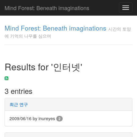
Mind Forest: Beneath imaginations
Toggl
navig
고
양
Mind Forest: Beneath imaginations
시간의 토양
이
에 기억의 나무를 심으며
의
투
표
Pray
구
Results for '인터넷'
글
플
러
스
3 entries
단
상
덕
최근 연구
질
의
2009/06/16
by inureyes
2
끝
[영
화]