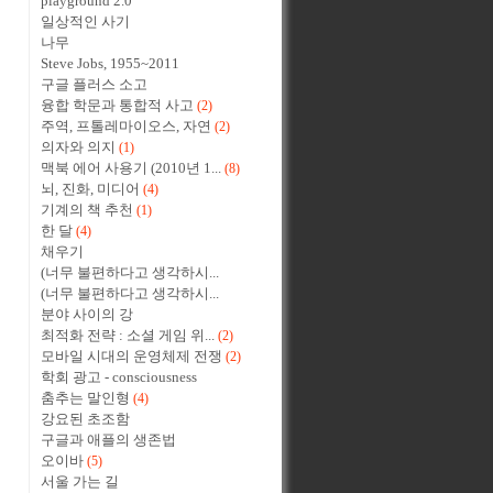
playground 2.0
일상적인 사기
나무
Steve Jobs, 1955~2011
구글 플러스 소고
융합 학문과 통합적 사고
(2)
주역, 프톨레마이오스, 자연
(2)
의자와 의지
(1)
맥북 에어 사용기 (2010년 1...
(8)
뇌, 진화, 미디어
(4)
기계의 책 추천
(1)
한 달
(4)
채우기
(너무 불편하다고 생각하시...
(너무 불편하다고 생각하시...
분야 사이의 강
최적화 전략 : 소셜 게임 위...
(2)
모바일 시대의 운영체제 전쟁
(2)
학회 광고 - consciousness
춤추는 말인형
(4)
강요된 초조함
구글과 애플의 생존법
오이바
(5)
서울 가는 길