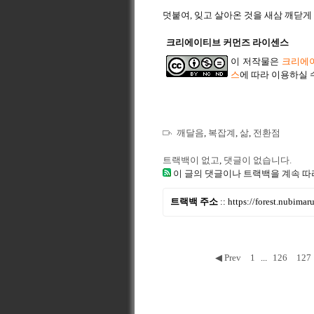
덧붙여, 잊고 살아온 것을 새삼 깨닫게
크리에이티브 커먼즈 라이센스
이 저작물은
크리에이
스
에 따라 이용하실 
깨달음
,
복잡계
,
삶
,
전환점
트랙백이 없고
,
댓글이 없습니다.
이 글의 댓글이나 트랙백을 계속 따
트랙백 주소
::
https://forest.nubima
◀ Prev
1
...
126
127