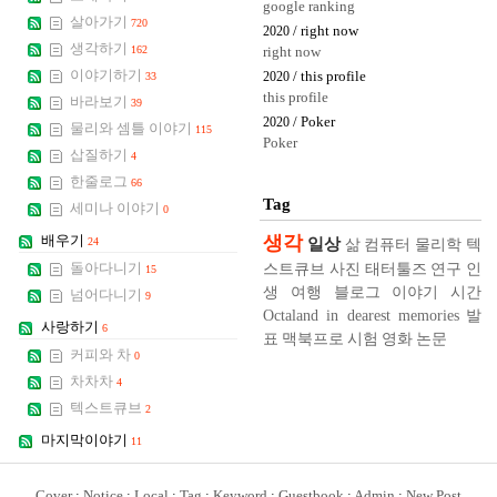
google ranking
살아가기
720
/ right now
2020
생각하기
162
right now
이야기하기
/ this profile
33
2020
this profile
바라보기
39
/ Poker
2020
물리와 셈틀 이야기
115
Poker
삽질하기
4
한줄로그
66
Tag
세미나 이야기
0
생각
배우기
일상
24
삶
컴퓨터
물리학
텍
스트큐브
사진
태터툴즈
연구
인
돌아다니기
15
생
여행
블로그
이야기
시간
넘어다니기
9
Octaland in dearest memories
발
사랑하기
6
표
맥북프로
시험
영화
논문
커피와 차
0
차차차
4
텍스트큐브
2
마지막이야기
11
Cover
:
Notice
:
Local
:
Tag
:
Keyword
:
Guestbook
:
Admin
:
New Post