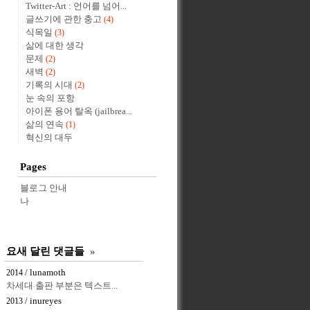
Twitter-Art : 언어를 넘어...
글쓰기에 관한 충고
(4)
식목일
(3)
삶에 대한 생각
문제
(2)
새벽
(2)
기록의 시대
(2)
눈 속의 포항
아이폰 용어 탈옥 (jailbrea...
삶의 연속
(1)
혁신의 대두
Pages
블로그 안내
나
요새 달린 댓글들
»
/ lunamoth
2014
차세대 출판 부분은 텍스트...
/ inureyes
2013