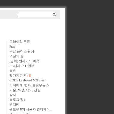
고양이의 투표
Pray
구글 플러스 단상
덕질의 끝
[영화] 인사이드 아웃
LG전자 모바일부
불효
몇가지 계획
(1)
CODE keyboard MX clear
미디어계, 변화, 슬로우뉴스
기술, 세상, 속도, 관심
감사
블로그 정비
병치레
윈도우 8의 사용자 인터페이...