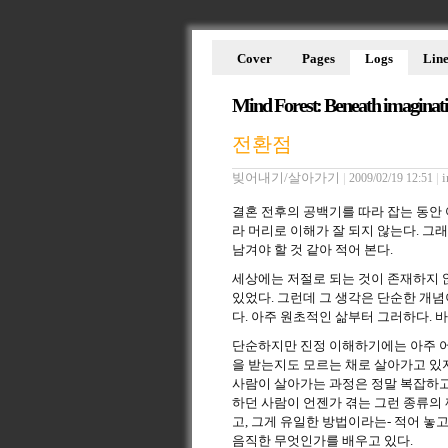
Cover
Pages
Logs
Line
Mind Forest: Beneath imaginat
전환점
빚어내기/살아가기
|
|
i
2009/02/19 12:51
결혼 전후의 공백기를 따라 잡는 동안 
라 머리로 이해가 잘 되지 않는다. 그
남겨야 할 것 같아 적어 본다.
세상에는 저절로 되는 것이 존재하지 
있었다. 그런데 그 생각은 단순한 개념
다. 아주 원초적인 삶부터 그러하다. 
단순하지만 진정 이해하기에는 아주 어
을 받는지도 모르는 채로 살아가고 있지
사람이 살아가는 과정은 정말 복잡하고
하던 사람이 언젠가 겪는 그런 종류의 
고, 그게 유일한 방법이라는- 적어 놓
음직한 무엇인가를 배우고 있다.