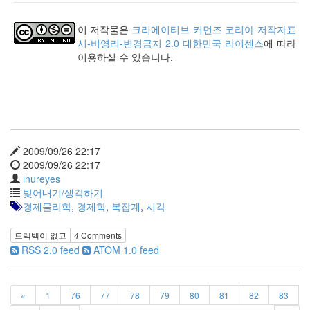
keyboard
MX
이 저작물은
크리에이티브 커먼즈 코리아 저작자표
clear
시-비영리-변경금지 2.0 대한민국 라이센스
에 따라
미
이용하실 수 있습니다.
디
어
계,
변
화,
슬
로
2009/09/26 22:17
우
2009/09/26 22:17
뉴
inureyes
스
빚어내기/생각하기
기
경제물리학
,
경제학
,
복잡계
,
시각
술,
세
트랙백이 없고
4
Comments
상,
RSS 2.0 feed
ATOM 1.0 feed
속
도,
관
심
«
1
76
77
78
79
80
81
82
83
감