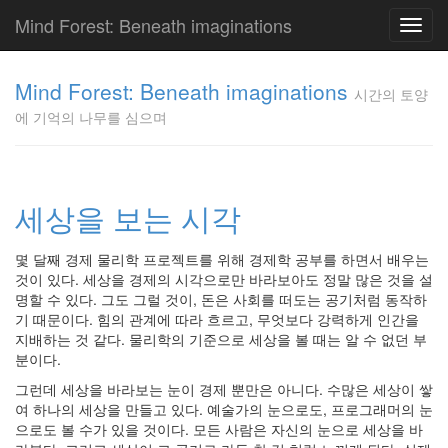
Mind Forest: Beneath imaginations
Toggl
navig
고
양
Mind Forest: Beneath imaginations
시간의 토양
이
에 기억의 나무를 심으며
의
투
표
Pray
구
세상을 보는 시각
글
플
몇 달째 경제 물리학 프로젝트를 위해 경제학 공부를 하면서 배우는
러
것이 있다. 세상을 경제의 시각으로만 바라보아도 정말 많은 것을 설
스
명할 수 있다. 그도 그럴 것이, 돈은 사회를 떠도는 공기처럼 동작하
단
기 때문이다. 힘의 관계에 따라 흐르고, 무엇보다 강력하게 인간을
상
지배하는 것 같다. 물리학의 기준으로 세상을 볼 때는 알 수 없던 부
덕
분이다.
질
의
그런데 세상을 바라보는 눈이 경제 뿐만은 아니다. 수많은 세상이 쌓
끝
여 하나의 세상을 만들고 있다. 예술가의 눈으로도, 프로그래머의 눈
[영
으로도 볼 수가 있을 것이다. 모든 사람은 자신의 눈으로 세상을 바
화]