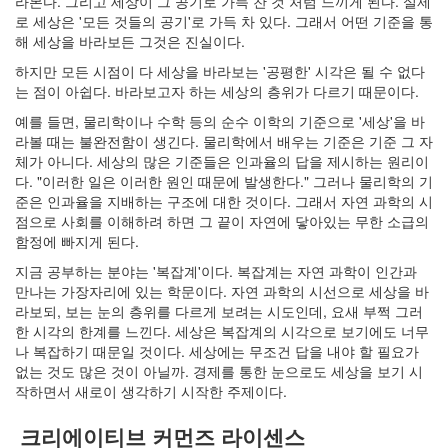
라본다. 그리고 세상이 그 공기로 가득 찬 것 처럼 느끼게 된다. 실제
인
로 세상은 '모든 것들의 공기'로 가득 차 있다. 그래서 어떤 기준을 통
사
해 세상을 바라보든 그것은 진실이다.
이
하지만 모든 시점이 다 세상을 바라보는 '공평한' 시각은 될 수 없다
드
는 점이 아쉽다. 바라보고자 하는 세상의 층위가 다르기 때문이다.
아
웃
예를 들면, 물리학이나 수학 등의 순수 이학의 기준으로 '세상'을 바
LG
라볼 때는 불완전함이 생긴다. 물리학에서 배우는 기준은 기준 그 자
전
체가 아니다. 세상의 많은 기준들은 인과율의 답을 제시하는 원리이
자
다. "이러한 일은 이러한 원인 때문에 발생한다." 그러나 물리학의 기
모
준은 인과율을 지배하는 구조에 대한 것이다. 그래서 자연 과학의 시
바
점으로 사회를 이해하려 하면 그 끝이 자연에 닿아있는 무한 소급의
일
함정에 빠지게 된다.
부
지금 공부하는 분야는 '복잡계'이다. 복잡계는 자연 과학이 인간과
불
만나는 가장자리에 있는 학문이다. 자연 과학의 시선으로 세상을 바
효
라보되, 보는 눈의 층위를 다르게 보려는 시도인데, 요새 부쩍 그러
몇
한 시각의 한계를 느낀다. 세상은 복잡계의 시각으로 보기에도 너무
가
나 복잡하기 때문일 것이다. 세상에는 무조건 답을 내야 할 필요가
지
없는 것도 많은 것이 아닐까. 경제를 통한 눈으로도 세상을 보기 시
계
작하면서 새로이 생각하기 시작한 주제이다.
획
(1)
크리에이티브 커먼즈 라이센스
CODE