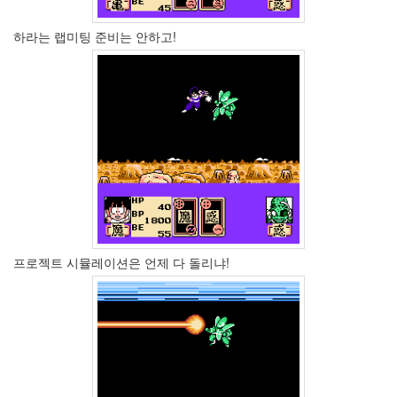
인
사
하라는 랩미팅 준비는 안하고!
이
드
아
웃
LG
전
자
모
바
일
부
불
효
프로젝트 시뮬레이션은 언제 다 돌리냐!
몇
가
지
계
획
(1)
CODE