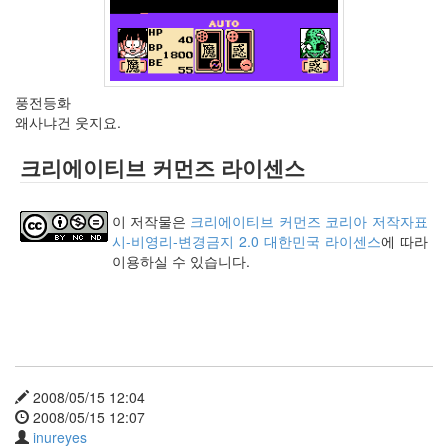
keyboard
MX
clear
미
디
풍전등화
어
왜사냐건 웃지요.
계,
변
크리에이티브 커먼즈 라이센스
화,
슬
로
이 저작물은
크리에이티브 커먼즈 코리아 저작자표
우
시-비영리-변경금지 2.0 대한민국 라이센스
에 따라
뉴
이용하실 수 있습니다.
스
기
술,
세
상,
속
도,
2008/05/15 12:04
관
2008/05/15 12:07
심
inureyes
감