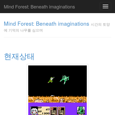
Mind Forest: Beneath imaginations
Toggl
navig
고
양
Mind Forest: Beneath imaginations
시간의 토양
이
에 기억의 나무를 심으며
의
투
표
Pray
구
현재상태
글
플
러
스
단
상
덕
질
의
끝
[영
화]