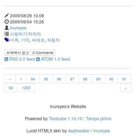
사
블
2009/08/28 10:08
로
2009/09/04 15:26
그
inureyes
정
사랑하기/차차차
비
가족
,
기억
,
씨에로
,
자동차
병
치
트랙백이 없고
2
Comments
레
RSS 2.0 feed
ATOM 1.0 feed
윈
도
우
8
«
1
84
85
86
87
88
89
90
91
의
92
1202
»
사
용
자
inureyes's Website
인
터
Powered by
Textcube 1.10.10 : Tempo primo
페
이...
Lucid HTML5 skin by
daybreaker
/
inureyes
playground