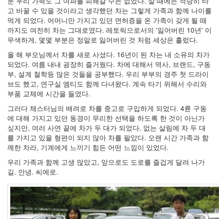
둔 우리 가족도 그 여파를 피해갈 수는 없었다. 살 때에는 적당히 타
인
고 바꿀 수 있을 것이라고 생각했던 차는 그렇게 가족과 함께 나이를
사
먹게 되었다. 어머니만 가지고 있던 면허증을 온 가족이 갖게 될 때
이
까지도 여전히 차는 그대로였다. 레토릭으로서의 '잃어버린 10년' 이
드
무색하게, 몇몇 부분은 정말로 잃어버린 것 처럼 세상은 흘렀다.
아
올 해 부모님께서 차를 새로 사셨다. 16년이 된 차는 내 소유의 차가
웃
되었다. 여름 내내 굉장히 즐거웠다. 차에 대해서 역사, 브랜드, 구동
LG
부, 설계 철학등 많은 것들을 공부했다. 우리 부부의 경주 첫 드라이
전
브도 했고, 연구실 엠티도 함께 다녀왔다. 계속 타기 위해서 수리와
자
부품 교체에 시간을 들였다.
모
바
그러다 체스터님의 배려로 차를 중고로 구입하게 되었다. 4륜 구동
일
에 대해 가지고 있던 동경이 무리한 선택을 하도록 한 것이 아닌가
부
싶지만, 여러 사연 끝에 차가 두 대가 되었다. 없는 살림에 차 두 대
불
를 가지고 있을 형편이 되지 않아 차를 팔았다. 오랜 시간 가족과 함
효
께한 차라, 기계에게 느끼기 힘든 어떤 느낌이 있었다.
몇
우리 가족과 함께 고생 많았고, 앞으로도 도로를 즐겁게 달려 나가
가
길. 안녕. 씨에로.
지
계
획
(1)
CODE