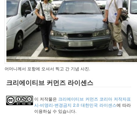
keyboard
MX
clear
미
디
어
계,
변
화,
슬
로
어머니께서 포항에 오셔서 찍고 간 기념 사진.
우
뉴
크리에이티브 커먼즈 라이센스
스
기
술,
이 저작물은
크리에이티브 커먼즈 코리아 저작자표
세
시-비영리-변경금지 2.0 대한민국 라이센스
에 따라
상,
이용하실 수 있습니다.
속
도,
관
심
감