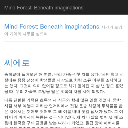
Mind Forest: Beneath imaginations
고
양
Mind Forest: Beneath imaginations
시간의 토양
이
에 기억의 나무를 심으며
의
투
표
Pray
구
씨에로
글
플
중학교에 들어오던 해 여름, 우리 가족은 첫 차를 샀다. '국민'학교 시
러
절에는 종종 선생이 학생들을 대상으로 차량 소유 여부를 조사하고
스
는 했다. 그것이 의미 없어질 정도로 차가 많아진 지 삼 년 정도 흘렀
단
을 때, 우리 가족도 르망을 닮은 초록색 차를 사게 되었다.
상
덕
나름 단란한 가족은 초록색 새 식구와 함께 많은 일을 겪었다. 중학
질
시절 서부 여행때 지리산 언저리에서 젓갈 운송 차량의 투하물을 밟
의
은 차에서는 씻어도 씻어도 그 해 여름 내내 젓갈 냄새가 났다. 그 여
끝
행 때의 아버지의 복통은 결국 암이었다. 새 차 때깔을 벗어 낼 때 즈
[영
음에 한국은 구제 금융을 받는 나라가 되었고, 월급 장이 아버지를
화]