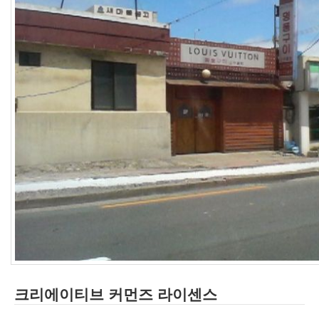
인
사
이
드
아
웃
LG
전
자
모
바
일
부
불
효
몇
가
지
계
획
크리에이티브 커먼즈 라이센스
(1)
CODE