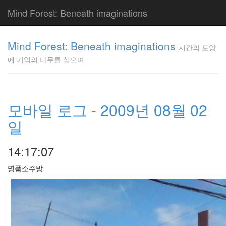
Mind Forest: Beneath imaginations
고
양
Mind Forest: Beneath imaginations
시간의 토양
이
에 기억의 나무를 심으며
의
투
표
Pray
구
모바일 로그 - 2009년 08월 02
글
일
플
러
스
14:17:07
단
상
명품소주방
덕
질
의
끝
[영
화]