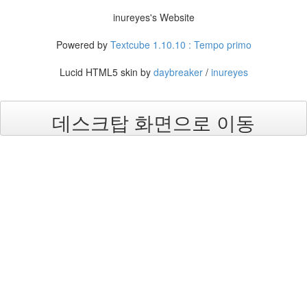
사
inureyes's Website
블
로
Powered by
Textcube 1.10.10 : Tempo primo
그
정
Lucid HTML5 skin by
daybreaker
/
inureyes
비
병
치
데스크탑 화면으로 이동
레
윈
도
우
8
의
사
용
자
인
터
페
이...
playground