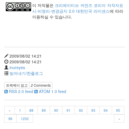
keyboard
이 저작물은
크리에이티브 커먼즈 코리아 저작자표
MX
시-비영리-변경금지 2.0 대한민국 라이센스
에 따라
clear
이용하실 수 있습니다.
미
디
어
계,
변
화,
슬
2009/08/02 14:21
로
2009/08/02 14:21
우
inureyes
뉴
빚어내기/한줄로그
스
기
트랙백이 없고
2
Comments
술,
RSS 2.0 feed
ATOM 1.0 feed
세
상,
속
도,
«
1
88
89
90
91
92
93
94
95
관
96
1202
»
심
감