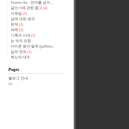
Twitter-Art : 언어를 넘어...
글쓰기에 관한 충고
(4)
식목일
(3)
삶에 대한 생각
문제
(2)
새벽
(2)
기록의 시대
(2)
눈 속의 포항
아이폰 용어 탈옥 (jailbrea...
삶의 연속
(1)
혁신의 대두
Pages
블로그 안내
나