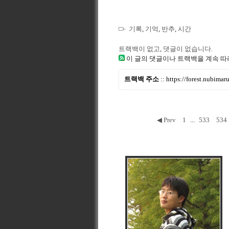
기록
,
기억
,
반추
,
시간
트랙백이 없고
,
댓글이 없습니다.
이 글의 댓글이나 트랙백을 계속 따
트랙백 주소
::
https://forest.nubima
◀ Prev
1
...
533
534