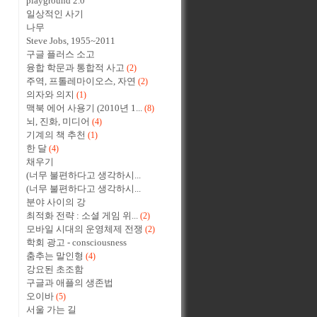
playground 2.0
일상적인 사기
나무
Steve Jobs, 1955~2011
구글 플러스 소고
융합 학문과 통합적 사고
(2)
주역, 프톨레마이오스, 자연
(2)
의자와 의지
(1)
맥북 에어 사용기 (2010년 1...
(8)
뇌, 진화, 미디어
(4)
기계의 책 추천
(1)
한 달
(4)
채우기
(너무 불편하다고 생각하시...
(너무 불편하다고 생각하시...
분야 사이의 강
최적화 전략 : 소셜 게임 위...
(2)
모바일 시대의 운영체제 전쟁
(2)
학회 광고 - consciousness
춤추는 말인형
(4)
강요된 초조함
구글과 애플의 생존법
오이바
(5)
서울 가는 길