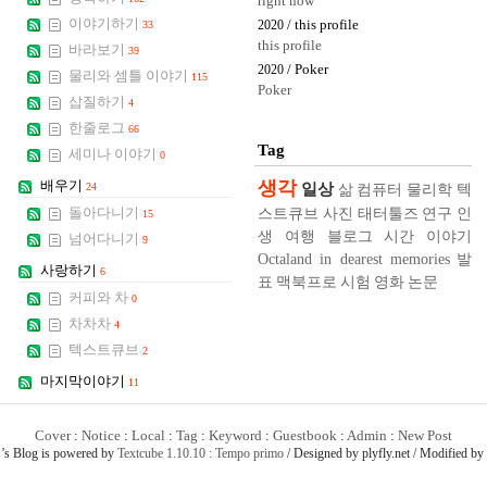
right now
이야기하기
/ this profile
33
2020
this profile
바라보기
39
/ Poker
2020
물리와 셈틀 이야기
115
Poker
삽질하기
4
한줄로그
66
Tag
세미나 이야기
0
생각
배우기
일상
24
삶
컴퓨터
물리학
텍
스트큐브
사진
태터툴즈
연구
인
돌아다니기
15
생
여행
블로그
시간
이야기
넘어다니기
9
Octaland in dearest memories
발
사랑하기
6
표
맥북프로
시험
영화
논문
커피와 차
0
차차차
4
텍스트큐브
2
마지막이야기
11
Cover
:
Notice
:
Local
:
Tag
:
Keyword
:
Guestbook
:
Admin
:
New Post
s
’s Blog is powered by
Textcube 1.10.10 : Tempo primo
/ Designed by plyfly.net / Modified by