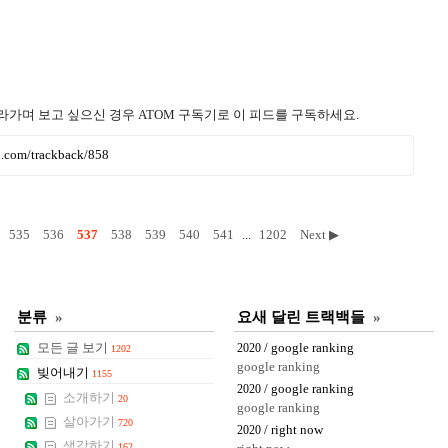
라가며 보고 싶으신 경우 ATOM 구독기로 이 피드를 구독하세요.
ru.com/trackback/858
535
536
537
538
539
540
541
...
1202
Next ▶
분류
»
요새 달린 트랙백들
»
모든 글 보기
/ google ranking
2020
1202
google ranking
빚어내기
1155
/ google ranking
2020
소개하기
20
google ranking
살아가기
720
/ right now
2020
생각하기
162