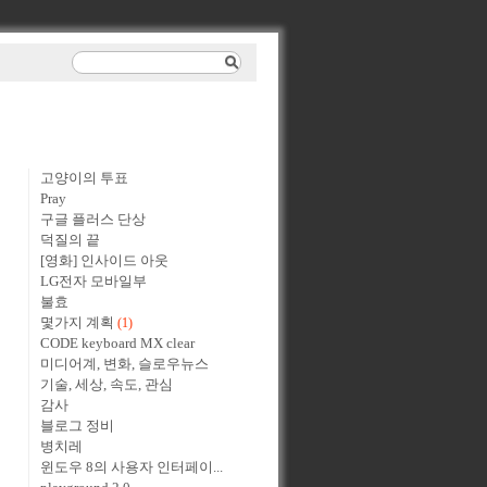
고양이의 투표
Pray
구글 플러스 단상
덕질의 끝
[영화] 인사이드 아웃
LG전자 모바일부
불효
몇가지 계획
(1)
CODE keyboard MX clear
미디어계, 변화, 슬로우뉴스
기술, 세상, 속도, 관심
감사
블로그 정비
병치레
윈도우 8의 사용자 인터페이...