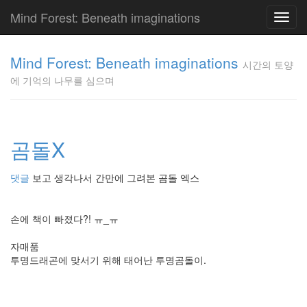
Mind Forest: Beneath imaginations
Toggl
navig
고
양
Mind Forest: Beneath imaginations
시간의 토양
이
에 기억의 나무를 심으며
의
투
표
Pray
구
곰돌X
글
플
댓글
보고 생각나서 간만에 그려본 곰돌 엑스
러
스
단
손에 책이 빠졌다?! ㅠ_ㅠ
상
덕
자매품
질
투명드래곤에 맞서기 위해 태어난 투명곰돌이.
의
끝
[영
화]