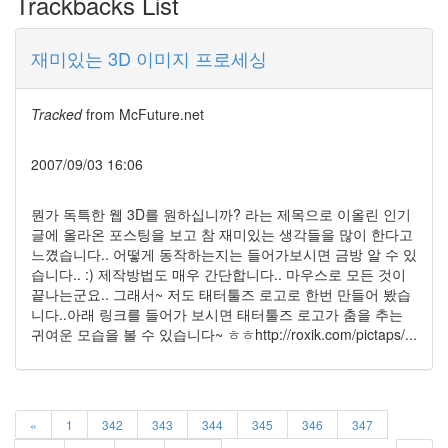
Trackbacks List
keyboard
MX
clear
재미있는 3D 이미지 프로세싱
미
디
어
Tracked
from
McFuture.net
계,
변
화,
2007/09/03 16:06
슬
로
뭔가 독특한 웹 3D를 원하십니까? 라는 제목으로 이올린 인기
우
글에 올라온 포스팅을 보고 참 재미있는 생각들을 많이 한다고
뉴
느꼈습니다.. 어떻게 동작하는지는 들어가보시면 금방 알 수 있
스
습니다.. :) 제작방법도 매우 간단합니다.. 마우스로 모든 것이
기
끝나는군요.. 그래서~ 저도 태터툴즈 로고로 한번 만들어 봤습
술,
니다..아래 링크를 들어가 보시면 태터툴즈 로고가 춤을 추는
세
귀여운 모습을 볼 수 있습니다~ ㅎㅎhttp://roxik.com/pictaps/...
상,
속
도,
관
심
«
1
342
343
344
345
346
347
감