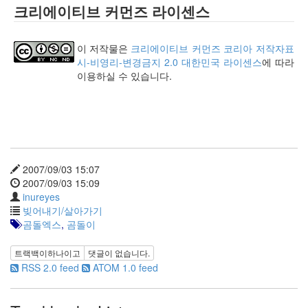
크리에이티브 커먼즈 라이센스
인
사
이
이 저작물은
크리에이티브 커먼즈 코리아 저작자표
드
시-비영리-변경금지 2.0 대한민국 라이센스
에 따라
아
이용하실 수 있습니다.
웃
LG
전
자
모
바
일
2007/09/03 15:07
부
2007/09/03 15:09
불
inureyes
효
빚어내기/살아가기
몇
곰돌엑스
,
곰돌이
가
지
트랙백이
하나
이고
댓글이 없습니다.
계
RSS 2.0 feed
ATOM 1.0 feed
획
(1)
CODE