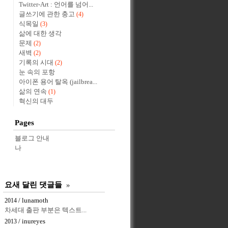
Twitter-Art : 언어를 넘어...
글쓰기에 관한 충고
(4)
식목일
(3)
삶에 대한 생각
문제
(2)
새벽
(2)
기록의 시대
(2)
눈 속의 포항
아이폰 용어 탈옥 (jailbrea...
삶의 연속
(1)
혁신의 대두
Pages
블로그 안내
나
요새 달린 댓글들
»
/ lunamoth
2014
차세대 출판 부분은 텍스트...
/ inureyes
2013