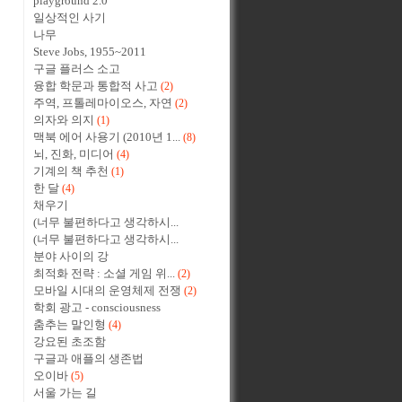
playground 2.0
일상적인 사기
나무
Steve Jobs, 1955~2011
구글 플러스 소고
융합 학문과 통합적 사고
(2)
주역, 프톨레마이오스, 자연
(2)
의자와 의지
(1)
맥북 에어 사용기 (2010년 1...
(8)
뇌, 진화, 미디어
(4)
기계의 책 추천
(1)
한 달
(4)
채우기
(너무 불편하다고 생각하시...
(너무 불편하다고 생각하시...
분야 사이의 강
최적화 전략 : 소셜 게임 위...
(2)
모바일 시대의 운영체제 전쟁
(2)
학회 광고 - consciousness
춤추는 말인형
(4)
강요된 초조함
구글과 애플의 생존법
오이바
(5)
서울 가는 길