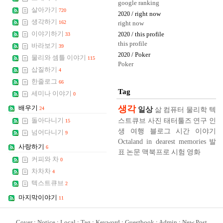
google ranking
살아가기
720
/ right now
2020
생각하기
162
right now
이야기하기
/ this profile
33
2020
this profile
바라보기
39
/ Poker
2020
물리와 셈틀 이야기
115
Poker
삽질하기
4
한줄로그
66
Tag
세미나 이야기
0
생각
배우기
일상
24
삶
컴퓨터
물리학
텍
스트큐브
사진
태터툴즈
연구
인
돌아다니기
15
생
여행
블로그
시간
이야기
넘어다니기
9
Octaland in dearest memories
발
사랑하기
6
표
논문
맥북프로
시험
영화
커피와 차
0
차차차
4
텍스트큐브
2
마지막이야기
11
Cover
:
Notice
:
Local
:
Tag
:
Keyword
:
Guestbook
:
Admin
:
New Post