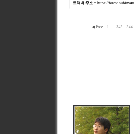
트랙백 주소
::
https://forest.nubima
◀ Prev
1
...
343
344