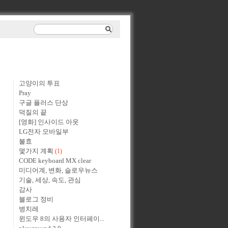
고양이의 투표
Pray
구글 플러스 단상
덕질의 끝
[영화] 인사이드 아웃
LG전자 모바일부
불효
몇가지 계획
(1)
CODE keyboard MX clear
미디어계, 변화, 슬로우뉴스
기술, 세상, 속도, 관심
감사
블로그 정비
병치레
윈도우 8의 사용자 인터페이...