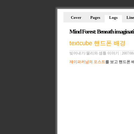
Cover
Pages
Logs
Line
Mind Forest: Beneath imaginat
textcube 핸드폰 배경
빚어내기/물리와 셈틀 이야기
|
2007/08
제이파커님의 포스트
를 보고 핸드폰 