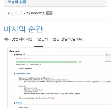
오늘의 삽질
인
사
2008/05/07
이
by inureyes
12
드
아
마지막 순간
웃
LG
전
이미 몇번째이지만 그 순간의 느낌은 정말 특별하다.
자
모
바
일
부
불
효
몇
가
지
계
획
(1)
CODE