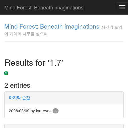
Mind Forest: Beneath imaginations
To
nav
고
양
Mind Forest: Beneath imaginations
시간의 토양
이
에 기억의 나무를 심으며
의
투
표
Pray
구
Results for '1.7'
글
플
러
스
2 entries
단
상
덕
마지막 순간
질
의
2008/06/09
by inureyes
6
끝
[영
화]