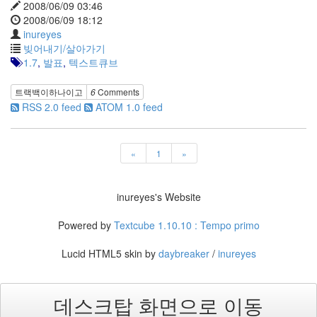
2008/06/09 03:46
사
2008/06/09 18:12
블
inureyes
로
빚어내기/살아가기
그
1.7
,
발표
,
텍스트큐브
정
비
트랙백이
하나
이고
6
Comments
병
RSS 2.0 feed
ATOM 1.0 feed
치
레
윈
도
«
1
»
우
8
의
inureyes's Website
사
용
Powered by
Textcube 1.10.10 : Tempo primo
자
인
Lucid HTML5 skin by
daybreaker
/
inureyes
터
페
이...
데스크탑 화면으로 이동
playground