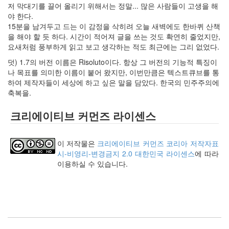
keyboard
저 막대기를 끌어 올리기 위해서는 정말... 많은 사람들이 고생을 해
MX
야 한다.
clear
15분을 남겨두고 드는 이 감정을 삭히려 오늘 새벽에도 한바퀴 산책
미
을 해야 할 듯 하다. 시간이 적어져 글을 쓰는 것도 확연히 줄었지만,
디
요새처럼 풍부하게 읽고 보고 생각하는 적도 최근에는 그리 없었다.
어
덧) 1.7의 버전 이름은 Risoluto이다. 항상 그 버전의 기능적 특징이
계,
나 목표를 의미한 이름이 붙어 왔지만, 이번만큼은 텍스트큐브를 통
변
하여 제작자들이 세상에 하고 싶은 말을 담았다. 한국의 민주주의에
화,
축복을.
슬
로
크리에이티브 커먼즈 라이센스
우
뉴
스
이 저작물은
크리에이티브 커먼즈 코리아 저작자표
기
시-비영리-변경금지 2.0 대한민국 라이센스
에 따라
술,
이용하실 수 있습니다.
세
상,
속
도,
관
심
감