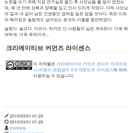
keyboard
논문을 쓰기 위해 지금 연구실로 옮긴 후 사모님을 뵐 일이 없었는
MX
데, 육 년 만에 상복과 양복을 입고 인사 드리게 되었다. 이제 사모님
clear
의 길과 내 길이 남은 인생동안 겹쳐질 일은 없을 것이다. 죽은 이와
미
의 헤어짐은 놀랍게도 살아있는 분과의 이별을 동반하였다.
디
슬펐다. 슬프다. 아프다. 하지만 산 사람들의 삶은 계속된다. 더욱 화
어
려하게, 더욱 육덕지게...
계,
변
크리에이티브 커먼즈 라이센스
화,
슬
로
이 저작물은
크리에이티브 커먼즈 코리아 저작자표
우
시-비영리-변경금지 2.0 대한민국 라이센스
에 따라
뉴
이용하실 수 있습니다.
스
기
술,
세
상,
속
도,
2010/03/01 01:29
관
2010/03/01 01:29
심
inureyes
감