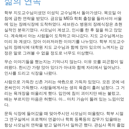
삶의 연속
인
사
학부 지도교수님이셨던 이성익 교수님께서 돌아가셨다. 목요일 아
이
침에 급한 연락을 받았다. 금요일 MEG 학회 출장을 들러서야 서울
드
에 있는 장례식장에 도착하였다. 세브란스 병원의 장례식장은 초현
아
실적인 분위기였다. 사모님이 계셨고, 인사를 한 후 절을 하고 앉았
웃
다. 계속해서 아는 사람들이 도착하고 떠나갔다. 지도 교수님께서는
LG
미리 와 계셨다. 앉아 이러저러한 이야기를 나누었다. 학부 지도교수
전
님의 장례식에 대학원 지도 교수님과 함께 앉아 있으며 느껴지는 감
자
정은 말로 그려볼 수 없을 정도로 너무도 이상했다.
모
바
무슨 이야기들을 했는지는 기억나지 않는다. 이유 모를 피곤함이 밀
일
려왔다. 한시간 가량 앉아 있다가 아내와 함께 자리에서 일어났다.
부
인사를 드리고 식장을 나왔다.
불
사람으로 가득찬 신촌 거리는 색色으로 가득차 있었다. 모든 곳에 네
효
온싸인이 가득했다. 사람들에게서는 생의 육즙이 흘러 넘쳤다. 그 거
몇
리는 육개장을 떠올리게 했다. 입안에 침이 괴이지만 배는 불렀고,
가
배는 부르지만 마음은 허했다. 아... 마치 가슴이 뚫려 있는 느낌이었
지
다.
계
획
문득 식장에 들어갔을 때 맞아주시던 사모님이 떠올랐다. 학부 시절
(1)
그 연구실에서 프로젝터 연결이나 학회 등록등의 잡무가 있을때는
CODE
항상 사모님의 연락을 받고 달려가서 일하곤 했다. 관심사 쪽의 졸업