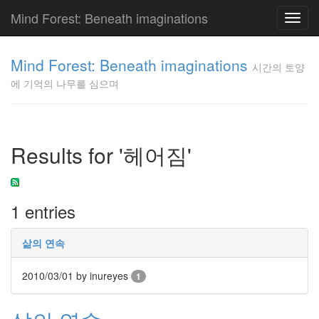
Mind Forest: Beneath imaginations
Toggl
navig
고
양
Mind Forest: Beneath imaginations
시간의 토양
이
에 기억의 나무를 심으며
의
투
표
Pray
구
Results for '헤어짐'
글
플
러
스
1 entries
단
상
덕
삶의 연속
질
의
2010/03/01
by inureyes
1
끝
[영
화]