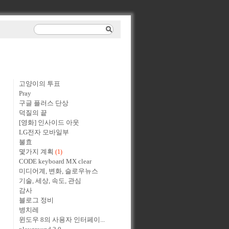
고양이의 투표
Pray
구글 플러스 단상
덕질의 끝
[영화] 인사이드 아웃
LG전자 모바일부
불효
몇가지 계획
(1)
CODE keyboard MX clear
미디어계, 변화, 슬로우뉴스
기술, 세상, 속도, 관심
감사
블로그 정비
병치레
윈도우 8의 사용자 인터페이...