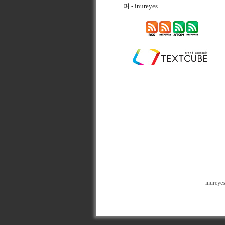
며
- inureyes
inureye