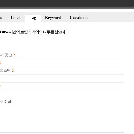
s
Local
Tag
Keyword
Guestbook
ions
- 시간의 토양에 기억의 나무를 심으며
78 공고
2
8
 포스터
2
2
난 주점