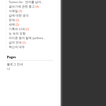
Twitter-Art : 언어를 넘어...
글쓰기에 관한 충고
(4)
식목일
(3)
삶에 대한 생각
문제
(2)
새벽
(2)
기록의 시대
(2)
눈 속의 포항
아이폰 용어 탈옥 (jailbrea...
삶의 연속
(1)
혁신의 대두
Pages
블로그 안내
나