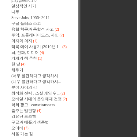
playground 2.0
일상적인 사기
나무
Steve Jobs, 1955~2011
구글 플러스 소고
융합 학문과 통합적 사고
(2)
주역, 프톨레마이오스, 자연
(2)
의자와 의지
(1)
맥북 에어 사용기 (2010년 1...
(8)
뇌, 진화, 미디어
(4)
기계의 책 추천
(1)
한 달
(4)
채우기
(너무 불편하다고 생각하시...
(너무 불편하다고 생각하시...
분야 사이의 강
최적화 전략 : 소셜 게임 위...
(2)
모바일 시대의 운영체제 전쟁
(2)
학회 광고 - consciousness
춤추는 말인형
(4)
강요된 초조함
구글과 애플의 생존법
오이바
(5)
서울 가는 길