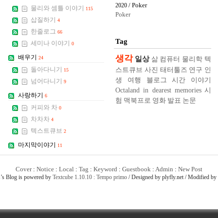
/ Poker
2020
물리와 셈틀 이야기
115
Poker
삽질하기
4
한줄로그
66
Tag
세미나 이야기
0
생각
배우기
일상
24
삶
컴퓨터
물리학
텍
스트큐브
사진
태터툴즈
연구
인
돌아다니기
15
생
여행
블로그
시간
이야기
넘어다니기
9
Octaland in dearest memories
시
사랑하기
6
험
맥북프로
영화
발표
논문
커피와 차
0
차차차
4
텍스트큐브
2
마지막이야기
11
Cover
:
Notice
:
Local
:
Tag
:
Keyword
:
Guestbook
:
Admin
:
New Post
s
’s Blog is powered by
Textcube 1.10.10 : Tempo primo
/ Designed by plyfly.net / Modified by