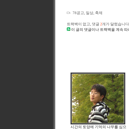
78공고
,
일상
,
축제
트랙백이 없고
,
댓글
개가 달렸습니다
2
이 글의 댓글이나 트랙백을 계속 따
시간의 토양에 기억의 나무를 심으