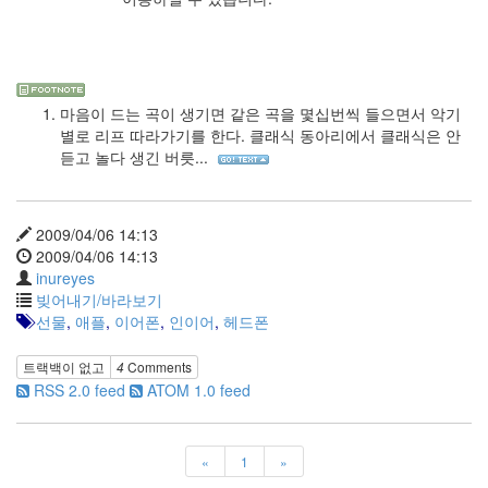
사
블
로
그
정
마음이 드는 곡이 생기면 같은 곡을 몇십번씩 들으면서 악기
비
별로 리프 따라가기를 한다. 클래식 동아리에서 클래식은 안
병
듣고 놀다 생긴 버릇...
치
레
윈
2009/04/06 14:13
도
2009/04/06 14:13
우
inureyes
8
빚어내기/바라보기
의
선물
,
애플
,
이어폰
,
인이어
,
헤드폰
사
용
자
트랙백이 없고
4
Comments
인
RSS 2.0 feed
ATOM 1.0 feed
터
페
이...
«
1
»
playground