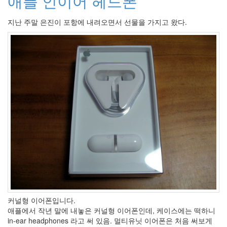
애플 인이어 헤드폰
인
사
지난 주말 은진이 포항에 내려오면서 선물을 가지고 왔다.
이
드
아
웃
LG
전
자
모
바
일
부
불
효
몇
가
지
계
획
커널형 이어폰입니다.
(1)
애플에서 작년 말에 내놓은 커널형 이어폰인데, 케이스에는 떡하니
CODE
in-ear headphones 라고 써 있음. 멀티유닛 이어폰은 처음 써보게