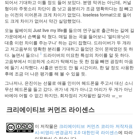
keyboard
되어서 기대하고 이틀 정도 들어 보았다. 분명 막귀는 아닌데, 커널
MX
형이라 주윗소리 차단이 좀 낫고 음분리가 조금 명확하다는 점 빼고
clear
는 이전의 이어폰과 크게 차이가 없었다. loseless format으로 들어
미
도 크게 차이가 없어서 약간 실망했었다.
디
오늘 필베이의 Just live my life를 들으며 연구실로 출근하는 길에 길
어
가운데에서 손뼉을 탁 쳤다. 매일 듣는 곡을 들어보니 '멀티유닛이
계,
대충 이런 차이를 주는구나' 하는 감이 잡혔다. 드라이버가 두 개라
변
고 저고음부의 명확한 분리를 기대하고 들었던 것이 문제였던 듯 하
화,
다. 놀면서 들으니
드라이버의 미묘한 특성의 차이를 알 듯 하다.
1
슬
고음부에서 미묘하게 소리가 탁해지는 듯 한 점을 빼면 굉장히 마음
로
에 들기 시작했다. 사흘은 번인도 안 될 시간이라, 한 달 정도 사용한
우
후에 조금 더 나은 평가를 해 볼 수 있을 듯.
뉴
스
그나저나, 은진이는 선물로 애플 인이어 헤드폰을 주고서 대신 소니
기
무선 헤드폰을 들고 갔다. 귀가 네 개가 아니고 머리가 두 개가 아닌
술,
바에야 어쩔 수 없긴 하지만, 회자정리 거자필반 잘가라 ㅠ_ㅠ
세
상,
크리에이티브 커먼즈 라이센스
속
도,
관
이 저작물은
크리에이티브 커먼즈 코리아 저작자표
심
시-비영리-변경금지 2.0 대한민국 라이센스
에 따라
감
이용하실 수 있습니다.