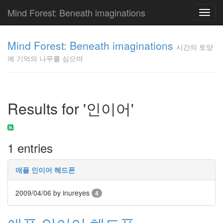
Mind Forest: Beneath imaginations
Toggl
navig
고
양
Mind Forest: Beneath imaginations
시간의 토양
이
에 기억의 나무를 심으며
의
투
표
Pray
구
Results for '인이어'
글
플
러
스
1 entries
단
상
덕
애플 인이어 헤드폰
질
의
2009/04/06
by inureyes
4
끝
[영
화]