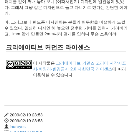
터치를 같이 꺼내 놓다 보니 (어째서인지) 디자인에 일관성이 있었
사
다. 그래서 그냥 같은 디자인으로 들고 다니기로 했다는 간단한 이야
블
기.
로
아, 그러고보니 핸드폰 디자인하는 분들의 허무함을 미묘하게 느낄
그
수 있었다. 열심히 디자인 해 놓으면 전후면 커버를 입혀서 가려버리
정
고, 1mm 앏게 만들면 2mm짜리 덮개를 입히니 무슨 소용이랴.
비
병
크리에이티브 커먼즈 라이센스
치
레
윈
이 저작물은
크리에이티브 커먼즈 코리아 저작자표
도
시-비영리-변경금지 2.0 대한민국 라이센스
에 따라
우
이용하실 수 있습니다.
8
의
사
용
자
인
터
2009/02/19 23:53
페
2009/02/19 23:53
이...
inureyes
playground