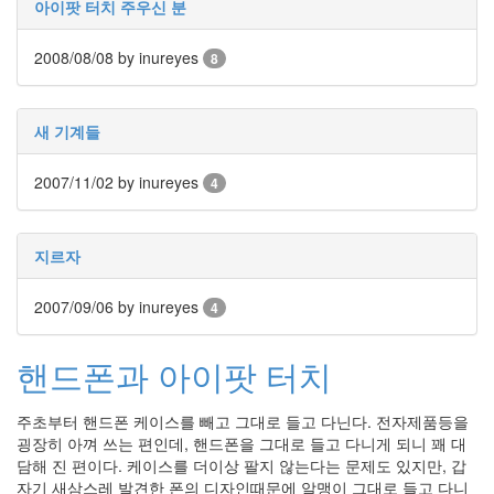
아이팟 터치 주우신 분
인
사
2008/08/08
이
by inureyes
8
드
아
웃
새 기계들
LG
전
2007/11/02
by inureyes
4
자
모
바
지르자
일
부
불
2007/09/06
by inureyes
4
효
몇
핸드폰과 아이팟 터치
가
지
계
주초부터 핸드폰 케이스를 빼고 그대로 들고 다닌다. 전자제품등을
획
굉장히 아껴 쓰는 편인데, 핸드폰을 그대로 들고 다니게 되니 꽤 대
(1)
담해 진 편이다. 케이스를 더이상 팔지 않는다는 문제도 있지만, 갑
CODE
자기 새삼스레 발견한 폰의 디자인때문에 알맹이 그대로 들고 다니