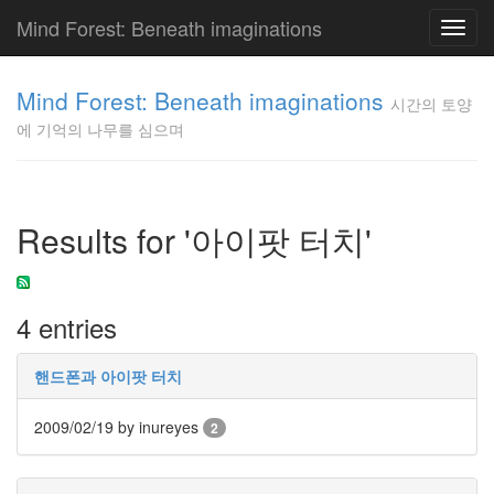
Mind Forest: Beneath imaginations
Toggl
navig
고
양
Mind Forest: Beneath imaginations
시간의 토양
이
에 기억의 나무를 심으며
의
투
표
Pray
구
Results for '아이팟 터치'
글
플
러
스
4 entries
단
상
덕
핸드폰과 아이팟 터치
질
의
2009/02/19
by inureyes
2
끝
[영
화]