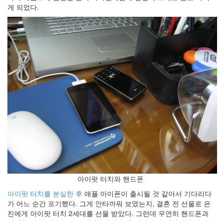
keyboard
게 되었다.
MX
clear
미
디
어
계,
변
화,
슬
로
우
뉴
스
기
술,
세
상,
아이팟 터치와 핸드폰
속
도,
아이팟 터치를 분실한 후
애플 아이폰이 출시될 것 같아서 기다리다
관
가 어느 순간 포기했다. 그게 안타까워 보였는지, 결혼 전 선물로 은
심
진에게 아이팟 터치 2세대를 선물 받았다. 그런데 우연히 핸드폰과
감