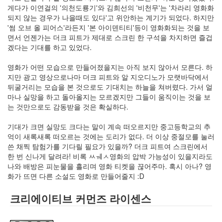
keyboard
게다가 이연걸의 '의천도룡기'와 김희선의 '비천무'는 '차라리 영화화
MX
되지 않는 경우가 나을때도 있다'고 위안하는 계기가 되었다. 하지만
clear
'썸 오브 올 피어스'라든지 '본 아이덴티티'등이 영화화되는 것을 보
미
면서 언젠가는 더크 피트가 제대로 스크린 한 구석을 차지하면 즐겁
디
겠다는 기대를 하고 있었다.
어
계,
영화가 어떤 모습으로 만들어졌을지는 아직 보지 않아서 모른다. 하
변
지만 광고 영상으로나마 더크 피트와 알 지오디노가 모랫바닥에서
화,
뒤굴거리는 모습을 본 것으로도 기대치는 하늘을 쳐버렸다. 가서 얼
슬
마나 실망을 하고 돌아올지는 모르겠지만 그들이 움직이는 것을 보
로
는 것만으로도 감동받을 것은 확실하다.
우
뉴
기대가 크면 실망도 크다는 말이 계속 떠오르지만 중고등학교의 추
스
억이 새록새록 떠오르는 것에는 도리가 없다. 더 이상 중절모를 눌러
기
쓴 채찍 탐험가를 기다릴 필요가 있을까? 더크 피트여 스크린에서
술,
한 번 신나게 달려라! 비록 ㅤㅆㅞㅅ영화의 압박 가능성이 있을지라도
세
나와 배방은 피눈물을 흘리며 영화 티켓을 끊어주마. 혹시 아나? 영
상,
화가 뜨면 다른 소설도 영화로 만들어줄지 :D
속
도,
크리에이티브 커먼즈 라이센스
관
심
감