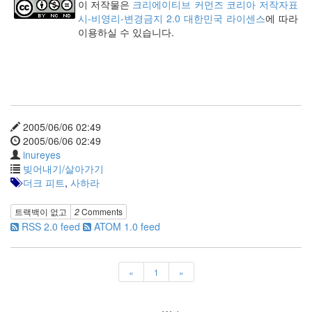
이 저작물은
크리에이티브 커먼즈 코리아 저작자표
사
시-비영리-변경금지 2.0 대한민국 라이센스
에 따라
블
이용하실 수 있습니다.
로
그
정
비
병
치
레
2005/06/06 02:49
윈
2005/06/06 02:49
도
inureyes
우
빚어내기/살아가기
8
더크 피트
,
사하라
의
사
트랙백이 없고
2
Comments
용
RSS 2.0 feed
ATOM 1.0 feed
자
인
터
«
1
»
페
이...
playground