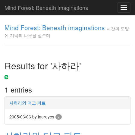
Mind Forest: Beneath imaginations
Toggl
navig
고
양
Mind Forest: Beneath imaginations
시간의 토양
이
에 기억의 나무를 심으며
의
투
표
Pray
구
Results for '사하라'
글
플
러
스
1 entries
단
상
덕
사하라와 더크 피트
질
의
2005/06/06
by inureyes
2
끝
[영
화]