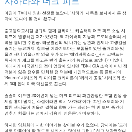
사하라와 더크 피트
인
사
아침에 TV에서 영화 선전을 보았다. '사하라' 제목을 보자마자 든 생
이
각이 '드디어 올 것이 왔구나'.
드
아
중고등학교시절 병규와 함께 클라이브 커슬러의 더크 피트 소설 시
웃
리즈에 열광하던 때가 있었다. 맥 가이버의 지능과 프로레슬러의 체
LG
력을 겸비한 주인공. 해군출신의 막 나가는 상관과 언제나 고생길을
전
즐기는 동료까지, 첩보물 이라기보다는 모험물이었던 줄거리와 맞
자
물려 재미 없을래야 없을 수가 없는 '해양과학소설-_-(저 코멘트는
모
독자에게 개그를 하고픈 번역 출판사의 농담으로 보였다)' 이었다.
바
이래저래 미국만세인 점이 없잖아 있지만 FBI나 CIA 소속이 아닌 점
일
덕분에 잃은 점수를 만회한 점 덕분에 개인적으로는 톰 클랜시의
부
'Bourne' 시리즈와 와 마이클 크라이튼의 '쥐라기 공원' 시리즈와 함
불
께 3대 현대 미국 액션물로 꼽는다.
효
몇
줄줄이 이으면 20여년이 넘는 더크 피트의 파란만장한 모험 인생 중
가
제일 흥미 넘치는 소설이라면 역시 '사하라'이다. 꼬인 스토리와 기
지
발한 생각들이 어울려 결착을 향해 가는 과정은 한 번 보면 중간에
계
멈추기 힘들다는 점에서 김용의 '영웅문'과 비슷하다.
획
(1)
하지만 영화화에 대한 이야기는 찾아볼 수가 없었다. 당시에는 '드라
CODE
마로 만들어야 할 정도로 시리즈가 많아서 그런가' 하고 생각했었다.