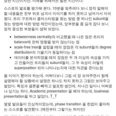
당한 시간이지만, 이해를 위해서는 짧은 시간이다.
인
스스로의 발표를 평가해 본다. 10분을 맞추려다 보니 정작 말해야
사
할 내용들은 전부 뒤로 넘겨서 이야기를 하지 못하고 넘어가서 아쉬
이
웠다. 트리 구조에서 클러스터링을 찾는 방법 중 하나인 subunit을
드
찾는 방법에 대한 방법 제안이었는데, 앞부분을 좀 길게 잡다 보니
아
정작 중요한 부분들이 생략 되었다.
웃
LG
betweenness centrality와 비교했을 때 나은 점은 트리의
전
balance에 전혀 영향을 받지 않는다는 점
자
scale-free tree를 잘랐을 때의 장점은 각 subunit들의 degree
모
distribution의 기울기가 동일하다는 점
바
데이터를 분석하였을 때의 장점은 두 개 이상의 속성을 가지
일
고 만들어진 트리들의 subunit들이, 그 두 속성이 어떻게
부
superposition 되어 나타나는지에 대한 직관을 준다는점
불
을 이야기 했어야 하는데, 어쩌다보니 그림 네 장 보여주면서 함께
효
설명해야 할 상황에서 설명은 하나도 하지 못하고 그림만 보여주고
몇
말았다. 특징과 결론을 빼먹고 발표한 셈인데, 지나간 일이니 어쩌겠
가
나 싶기는 하다. Academic presentation 을 해야 하는데, business
지
presentation을 하고 말았다. T_T
계
획
몇몇 발표들이 인상적이었는데, phase transition 을 한없이 좋아하
(1)
는 스스로를 발견했다. (예전부터 그렇기는 하지만)
CODE