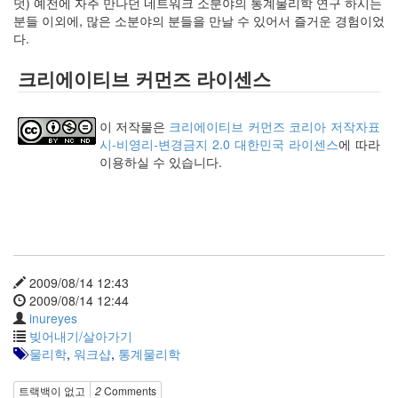
덧) 예전에 자주 만나던 네트워크 소분야의 통계물리학 연구 하시는
keyboard
분들 이외에, 많은 소분야의 분들을 만날 수 있어서 즐거운 경험이었
MX
다.
clear
미
크리에이티브 커먼즈 라이센스
디
어
계,
이 저작물은
크리에이티브 커먼즈 코리아 저작자표
변
시-비영리-변경금지 2.0 대한민국 라이센스
에 따라
화,
이용하실 수 있습니다.
슬
로
우
뉴
스
기
술,
2009/08/14 12:43
세
2009/08/14 12:44
상,
inureyes
속
빚어내기/살아가기
도,
물리학
,
워크샵
,
통계물리학
관
심
트랙백이 없고
2
Comments
감