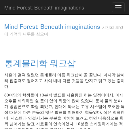
Mind Forest: Beneath imaginations
Toggl
navig
고
양
Mind Forest: Beneath imaginations
시간의 토양
이
에 기억의 나무를 심으며
의
투
표
Pray
구
통계물리학 워크샵
글
플
사흘에 걸쳐 열렸던 통계물리 여름 워크샵이 곧 끝난다. 마지막 날이
러
라 집중력도 떨어지고 하여 내내 다른 것들을 만지고 읽고 있는 중이
스
다.
단
상
80여명의 학생들이 10분씩 발표를 사흘동안 하는 일정이어서, 어제
덕
오후를 제외하면 쉴 틈이 없이 회장에 앉아 있었다. 통계 물리 분야
질
가 방법론으로 확립 되었고, 현대에 와서는 고유 시스템이 모호한 특
의
성 때문에 다른 분들의 많은 발표를 이해하기 힘들었다. 식은 익숙한
끝
데, 시스템과 연결시키는 부분을 이해해 보려고 하면 다음장으로 휙
[영
휙 넘어가는 발표 자료들의 연속이었다. 10분은 스키밍하기에는 적
화]