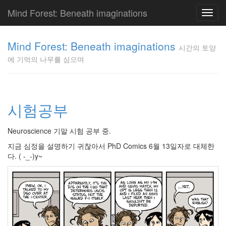
Mind Forest: Beneath imaginations
Toggl
navig
고
양
Mind Forest: Beneath imaginations
시간의 토양
이
에 기억의 나무를 심으며
의
투
표
Pray
구
시험공부
글
플
Neuroscience 기말 시험 공부 중.
러
스
지금 심정을 설명하기 귀찮아서 PhD Comics 6월 13일자로 대체한
단
다. ( -_-)y~
상
덕
질
의
끝
[영
화]