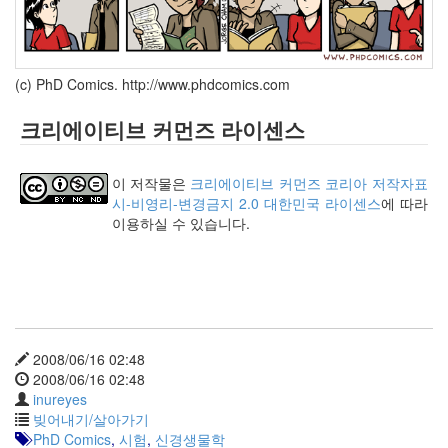
인
사
이
드
(c) PhD Comics. http://www.phdcomics.com
아
웃
크리에이티브 커먼즈 라이센스
LG
전
자
이 저작물은
크리에이티브 커먼즈 코리아 저작자표
모
시-비영리-변경금지 2.0 대한민국 라이센스
에 따라
바
이용하실 수 있습니다.
일
부
불
효
몇
가
지
2008/06/16 02:48
계
2008/06/16 02:48
획
inureyes
(1)
빚어내기/살아가기
CODE
PhD Comics
,
시험
,
신경생물학